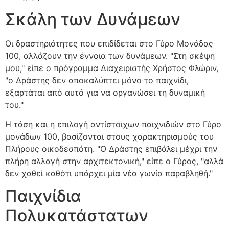
Σκάλη των Δυνάμεων
Οι δραστηριότητες που επιδίδεται στο Γύρο Μονάδας
100, αλλάζουν την έννοια των δυνάμεων. "Στη σκέψη
μου," είπε ο πρόγραμμα Διαχειριστής Χρήστος Φλώριν,
"ο Δράστης δεν αποκαλύπτει μόνο το παιχνίδι,
εξαρτάται από αυτό για να οργανώσει τη δυναμική
του."
Η τάση και η επιλογή αντίστοιχων παιχνιδιών στο Γύρο
μονάδων 100, βασίζονται στους χαρακτηρισμούς του
Πλήρους οικοδεσπότη. "Ο Δράστης επιβάλει μέχρι την
πλήρη αλλαγή στην αρχιτεκτονική," είπε ο Γύρος, "αλλά
δεν χαθεί καθότι υπάρχει μία νέα γωνία παραβληθή."
Παιχνίδια
Πολυκατάστατων