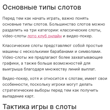
Основные типы слотов
Перед тем как начать играть, важно понять
основные типы слотов. Большинство слотов можно
разделить на три категории: классические слоты,
video-слоты
лото клуб онлайн
и видео-покер.
Классические слоты представляют собой простые
машины с несколькими барабанами и символами.
Video-слоты же предлагают более захватывающие
графики, а также больше возможностей для
выигрыша благодаря множеству линий выплат.
Видео-покер, хотя и относится к слотам, имеет свои
особенности, поскольку игроки могут делать
стратегические выборы перед тем как получить
выпадение карт.
Тактика игры в слоты