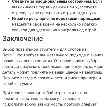
Следите за эмоциональным состоянием.
Если
вы начинаете терять деньги или чувствуете
стресс, лучше прекратить игру и отдохнуть.
Играйте регулярно, но короткими периодами.
Разделите свое время на несколько кратких
сеансов для удержания контроля над игрой.
Заключение
Выбор правильной стратегии для слотов на
ЛотоClubе требует внимательного подхода и знания
различных аспектов игры. От правильного выбора
слота до разумного использования бонусов, каждая
деталь может повлиять на ваши шансы на выигрыш.
Помните всегда о возможности и риске при игре и
играйте с умом.
При использовании любой стратегии важно
помнить: азартные игры могут вызывать
психологическую зависимость, поэтому следует