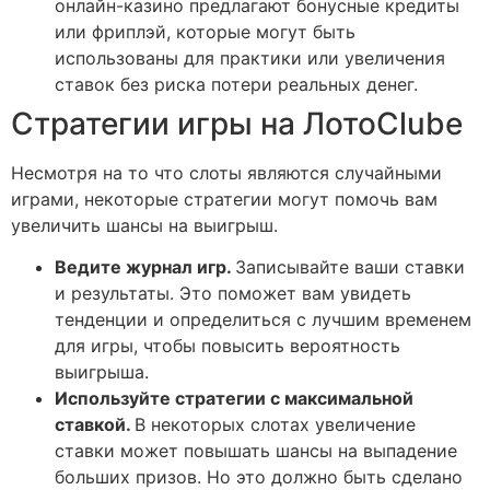
онлайн-казино предлагают бонусные кредиты
или фриплэй, которые могут быть
использованы для практики или увеличения
ставок без риска потери реальных денег.
Стратегии игры на ЛотоClubе
Несмотря на то что слоты являются случайными
играми, некоторые стратегии могут помочь вам
увеличить шансы на выигрыш.
Ведите журнал игр.
Записывайте ваши ставки
и результаты. Это поможет вам увидеть
тенденции и определиться с лучшим временем
для игры, чтобы повысить вероятность
выигрыша.
Используйте стратегии с максимальной
ставкой.
В некоторых слотах увеличение
ставки может повышать шансы на выпадение
больших призов. Но это должно быть сделано