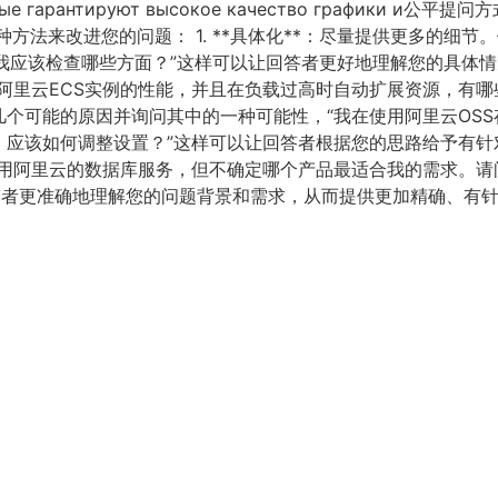
, которые гарантируют высокое качество гра
方法来改进您的问题： 1. **具体化**：尽量提供更多的细
我应该检查哪些方面？”这样可以让回答者更好地理解您的具体情况。
里云ECS实例的性能，并且在负载过高时自动扩展资源，有哪些步骤
个可能的原因并询问其中的一种可能性，“我在使用阿里云OS
该如何调整设置？”这样可以让回答者根据您的思路给予有针对性的
使用阿里云的数据库服务，但不确定哪个产品最适合我的需求。请
答者更准确地理解您的问题背景和需求，从而提供更加精确、有