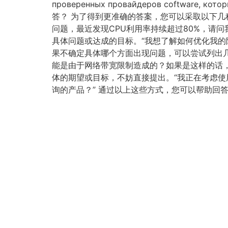
проверенных провайдеров соftware
答？ 为了得到更准确的答案，您可以采取以下几种
问题，最近发现CPU利用率持续超过80%，请问
具体问题或达成的目标。“我想了解如何优化我的阿
果不确定具体哪个方面出现问题，可以尝试列出几
能是由于网络带宽限制造成的？如果是这样的话，应
体的期望或目标，不妨直接提出。“我正在考虑
询的产品？” 通过以上这些方式，您可以帮助回