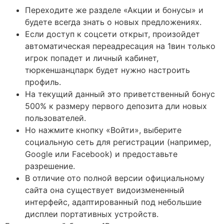
Переходите же разделе «Акции и бонусы» и
будете всегда знать о новых предложениях.
Если доступ к соцсети открыт, произойдет
автоматическая переадресация на 1вин только
игрок попадет и личный кабинет,
тюркеншанцпарк будет нужно настроить
профиль.
На текущий данный это приветственный бонус
500% к размеру первого депозита дли новых
пользователей.
Но нажмите кнопку «Войти», выберите
социальную сеть для регистрации (например,
Google или Facebook) и предоставьте
разрешение.
В отличие ото полной версии официальному
сайта она существует видоизмененный
интерфейс, адаптированный под небольшие
дисплеи портативных устройств.