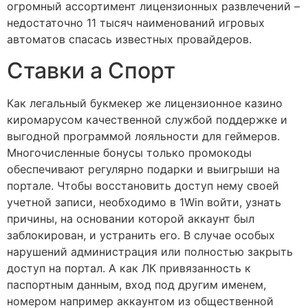
огромный ассортимент лицензионных развлечений –
недостаточно 11 тысяч наименований игровых
автоматов спасась известных провайдеров.
Ставки а Спорт
Как легальный букмекер же лицензионное казино
киромарусом качественной службой поддержке и
выгодной программой лояльности для геймеров.
Многочисленные бонусы только промокоды
обеспечивают регулярно подарки и выигрыши на
портале. Чтобы восстановить доступ нему своей
учетной записи, необходимо в 1Win войти, узнать
причины, на основании которой аккаунт был
заблокирован, и устранить его. В случае особых
нарушений администрация или полностью закрыть
доступ на портал. А как ЛК привязанность к
паспортным данным, вход под другим именем,
номером например аккаунтом из общественной