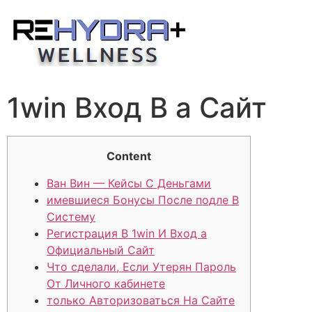
Skip
to
content
1win Вход В а Сайт
Content
Ван Вин — Кейсы С Деньгами
имевшиеся Бонусы После подле В
Систему
Регистрация В 1win И Вход а
Официальный Сайт
Что сделали, Если Утерян Пароль
От Личного кабинете
только Авторизоваться На Сайте