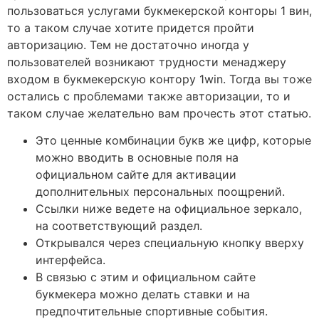
пользоваться услугами букмекерской конторы 1 вин,
то а таком случае хотите придется пройти
авторизацию. Тем не достаточно иногда у
пользователей возникают трудности менаджеру
входом в букмекерскую контору 1win. Тогда вы тоже
остались с проблемами также авторизации, то и
таком случае желательно вам прочесть этот статью.
Это ценные комбинации букв же цифр, которые
можно вводить в основные поля на
официальном сайте для активации
дополнительных персональных поощрений.
Ссылки ниже ведете на официальное зеркало,
на соответствующий раздел.
Открывался через специальную кнопку вверху
интерфейса.
В связью с этим и официальном сайте
букмекера можно делать ставки и на
предпочтительные спортивные события.