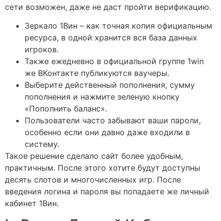
сети возможен, даже не даст пройти верификацию.
Зеркало 1Вин – как точная копия официальным
ресурса, в одной хранится вся база данных
игроков.
Также ежедневно в официальной группе 1win
же ВКонтакте публикуются ваучеры.
Выберите действенный пополнения, сумму
пополнения и нажмите зеленую кнопку
«Пополнить баланс».
Пользователи часто забывают ваши пароли,
особенно если они давно даже входили в
систему.
Такое решение сделало сайт более удобным,
практичным. После этого хотите будут доступны
десять слотов и многочисленных игр. После
введения логина и пароля вы попадаете же личный
кабинет 1Вин.