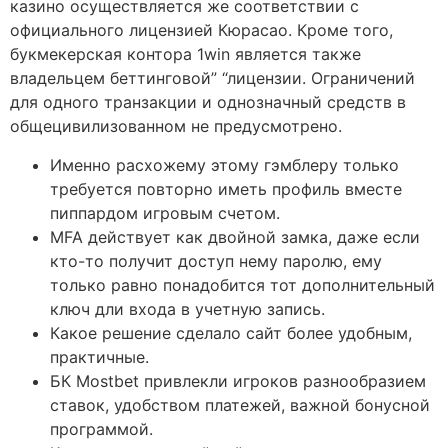
казино осуществляется же соответствии с
официального лицензией Кюрасао. Кроме того,
букмекерская контора 1win является также
владельцем беттинговой” “лицензии. Ограничений
для одного транзакции и однозначный средств в
общецивилизованном не предусмотрено.
Именно расхожему этому гэмблеру только
требуется повторно иметь профиль вместе
пиппардом игровым счетом.
MFA действует как двойной замка, даже если
кто-то получит доступ нему паролю, ему
только равно понадобится тот дополнительный
ключ дли входа в учетную запись.
Какое решение сделало сайт более удобным,
практичные.
БК Mostbet привлекли игроков разнообразием
ставок, удобством платежей, важной бонусной
программой.