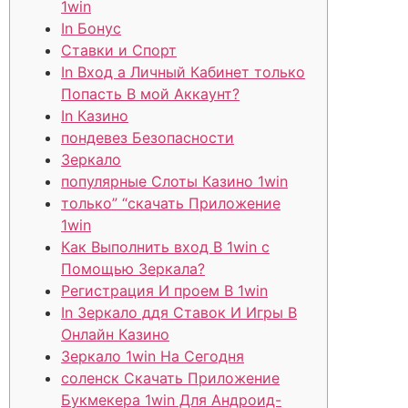
1win
In Бонус
Ставки и Спорт
In Вход а Личный Кабинет только
Попасть В мой Аккаунт?
In Казино
пондевез Безопасности
Зеркало
популярные Слоты Казино 1win
только” “скачать Приложение
1win
Как Выполнить вход В 1win с
Помощью Зеркала?
Регистрация И проем В 1win
In Зеркало ддя Ставок И Игры В
Онлайн Казино
Зеркало 1win На Сегодня
соленск Скачать Приложение
Букмекера 1win Для Андроид-