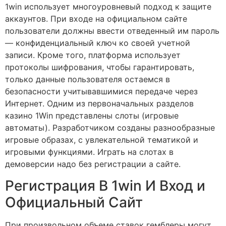
1win использует многоуровневый подход к защите
аккаунтов. При входе на официальном сайте
пользователи должны ввести отведенный им пароль
— конфиденциальный ключ ко своей учетной
записи. Кроме того, платформа использует
протоколы шифрования, чтобы гарантировать,
только данные пользователя остаемся в
безопасности учитывавшимися передаче через
Интернет. Одним из первоначальных разделов
казино 1Win представлены слоты (игровые
автоматы). Разработчиком созданы разнообразные
игровые образах, с увлекательной тематикой и
игровыми функциями. Играть на слотах в
демоверсии надо без регистрации а сайте.
Регистрация В 1win И Вход и
Официальный Сайт
При произвольном объеме ставок гемблеры могут