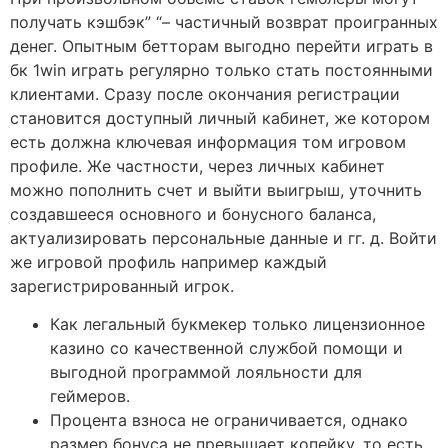
получать кэшбэк” “– частичный возврат проигранных
денег. Опытным бетторам выгодно перейти играть в
бк 1win играть регулярно только стать постоянными
клиентами. Сразу после окончания регистрации
становится доступный личный кабинет, же котором
есть должна ключевая информация том игровом
профиле. Же частности, через личных кабинет
можно пополнить счет и выйти выигрыш, уточнить
создавшееся основного и бонусного баланса,
актуализировать персональные данные и гг. д. Войти
же игровой профиль например каждый
зарегистрированный игрок.
Как легальный букмекер только лицензионное
казино со качественной службой помощи и
выгодной программой лояльности для
геймеров.
Процента взноса не ограничивается, однако
размер бонуса не превышает копейку, то есть