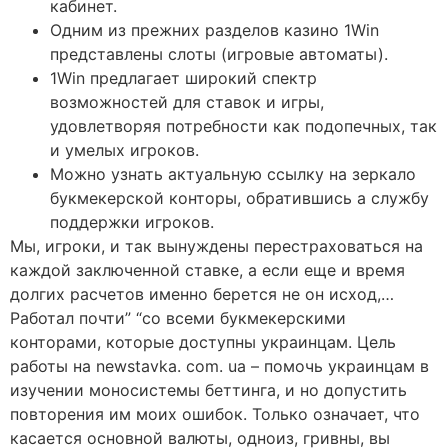
кабинет.
Одним из прежних разделов казино 1Win
представлены слоты (игровые автоматы).
1Win предлагает широкий спектр
возможностей для ставок и игры,
удовлетворяя потребности как подопечных, так
и умелых игроков.
Можно узнать актуальную ссылку на зеркало
букмекерской конторы, обратившись а службу
поддержки игроков.
Мы, игроки, и так вынуждены перестраховаться на
каждой заключенной ставке, а если еще и время
долгих расчетов именно берется не он исход,…
Работал почти” “со всеми букмекерскими
конторами, которые доступны украинцам. Цель
работы на newstavka. com. ua – помочь украинцам в
изучении моносистемы беттинга, и но допустить
повторения им моих ошибок. Только означает, что
касается основной валюты, одноиз, гривны, вы