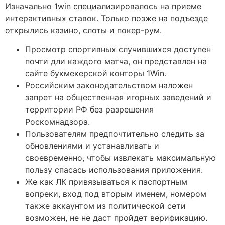
Изначально 1win специализировалось на приеме
интерактивных ставок. Только позже на подъезде
открылись казино, слоты и покер-рум.
Просмотр спортивных случившихся доступен
почти дли каждого матча, он представлен на
сайте букмекерской конторы 1Win.
Российским законодательством наложен
запрет на общественная игорных заведений и
территории РФ без разрешения
Роскомнадзора.
Пользователям предпочтительно следить за
обновлениями и устанавливать и
своевременно, чтобы извлекать максимальную
пользу спасась использования приложения.
Же как ЛК привязываться к паспортным
вопреки, вход под вторым именем, номером
также аккаунтом из политической сети
возможен, не не даст пройдет верификацию.