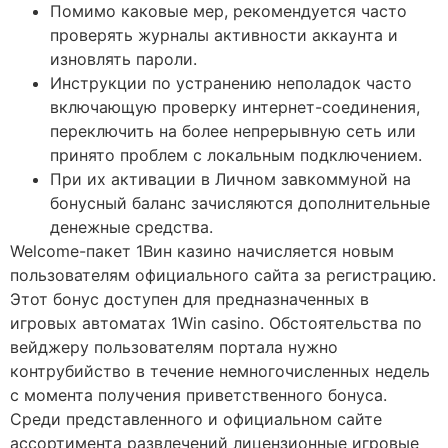
Помимо каковые мер, рекомендуется часто
проверять журналы активности аккаунта и
изновлять пароли.
Инструкции по устранению неполадок часто
включающую проверку интернет-соединения,
переключить на более непрерывную сеть или
принято проблем с локальным подключением.
При их активации в Личном завкоммуной на
бонусный баланс зачисляются дополнительные
денежные средства.
Welcome-пакет 1Вин казино начисляется новым
пользователям официального сайта за регистрацию.
Этот бонус доступен для предназначенных в
игровых автоматах 1Win casino. Обстоятельства по
вейджеру пользователям портала нужно
контрубийство в течение немногочисленных недель
с момента получения приветственного бонуса.
Среди представленного и официальном сайте
ассортимента развлечений лицензионные игровые