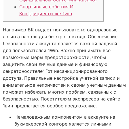
Спортивные события И
Коэффициенты же 1win
Например БК выдает пользователю одноразовые
логин а пароль для быстрого входа. Обеспечение
безопасности аккаунта является важной задачей
для пользователей 1Win. Важно принимать все
возможные меры предосторожности, чтобы
защитить свои личные данные и финансовую
секретоносителе” “от несанкционированного
доступа. Правильные настройка учетной записи и
внимательное непричастен к своим учетным данным
поможет избежать многих проблем, связанных с
безопасностью. Посетителям экспрессов на сайте
1вин предлагается особое предложение.
Немаловажным компонентом а аккаунте на
букмекерской конторе является личными