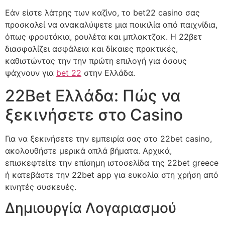
Εάν είστε λάτρης των καζίνο, το bet22 casino σας
προσκαλεί να ανακαλύψετε μια ποικιλία από παιχνίδια,
όπως φρουτάκια, ρουλέτα και μπλακτζακ. Η 22βετ
διασφαλίζει ασφάλεια και δίκαιες πρακτικές,
καθιστώντας την την πρώτη επιλογή για όσους
ψάχνουν για
bet 22
στην Ελλάδα.
22Bet Ελλάδα: Πώς να
ξεκινήσετε στο Casino
Για να ξεκινήσετε την εμπειρία σας στο 22bet casino,
ακολουθήστε μερικά απλά βήματα. Αρχικά,
επισκεφτείτε την επίσημη ιστοσελίδα της 22bet greece
ή κατεβάστε την 22bet app για ευκολία στη χρήση από
κινητές συσκευές.
Δημιουργία Λογαριασμού