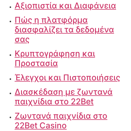
Αξιοπιστία και Διαφάνεια
Πώς η πλατφόρμα
διασφαλίζει τα δεδομένα
σας
Κρυπτογράφηση και
Προστασία
Έλεγχοι και Πιστοποιήσεις
Διασκέδαση με ζωντανά
παιχνίδια στο 22Bet
Ζωντανά παιχνίδια στο
22Bet Casino