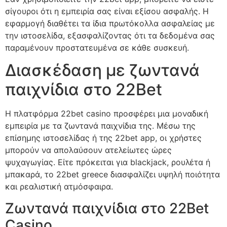
σίγουροι ότι η εμπειρία σας είναι εξίσου ασφαλής. Η
εφαρμογή διαθέτει τα ίδια πρωτόκολλα ασφαλείας με
την ιστοσελίδα, εξασφαλίζοντας ότι τα δεδομένα σας
παραμένουν προστατευμένα σε κάθε συσκευή.
Διασκέδαση με ζωντανά
παιχνίδια στο 22Bet
Η πλατφόρμα 22bet casino προσφέρει μια μοναδική
εμπειρία με τα ζωντανά παιχνίδια της. Μέσω της
επίσημης ιστοσελίδας ή της 22bet app, οι χρήστες
μπορούν να απολαύσουν ατελείωτες ώρες
ψυχαγωγίας. Είτε πρόκειται για blackjack, ρουλέτα ή
μπακαρά, το 22bet greece διασφαλίζει υψηλή ποιότητα
και ρεαλιστική ατμόσφαιρα.
Ζωντανά παιχνίδια στο 22Bet
Casino