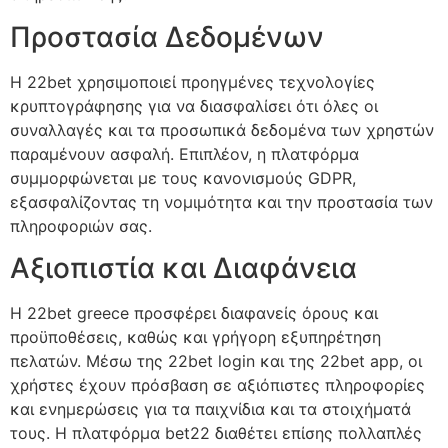
Προστασία Δεδομένων
Η 22bet χρησιμοποιεί προηγμένες τεχνολογίες
κρυπτογράφησης για να διασφαλίσει ότι όλες οι
συναλλαγές και τα προσωπικά δεδομένα των χρηστών
παραμένουν ασφαλή. Επιπλέον, η πλατφόρμα
συμμορφώνεται με τους κανονισμούς GDPR,
εξασφαλίζοντας τη νομιμότητα και την προστασία των
πληροφοριών σας.
Αξιοπιστία και Διαφάνεια
Η 22bet greece προσφέρει διαφανείς όρους και
προϋποθέσεις, καθώς και γρήγορη εξυπηρέτηση
πελατών. Μέσω της 22bet login και της 22bet app, οι
χρήστες έχουν πρόσβαση σε αξιόπιστες πληροφορίες
και ενημερώσεις για τα παιχνίδια και τα στοιχήματά
τους. Η πλατφόρμα bet22 διαθέτει επίσης πολλαπλές