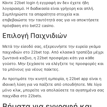
Κάντε 22bet login ή εγγραφή αν δεν έχετε ήδη
λογαριασμό. Η διαδικασία είναι γρήγορη και απλή.
Συμπληρώστε τα απαραίτητα στοιχεία και
επιβεβαιώστε την ταυτότητά σας για να αποκτήσετε
πρόσβαση στο bet22 casino.
Επιλογή Παιχνιδιών
Μετά την είσοδό σας, εξερευνήστε την ευρεία γκάμα
παιχνιδιών στο 22bet top. Από κλασικά τραπέζια μέχρι
ζωντανά καζίνο, η 22bet προσφέρει κάτι για κάθε
γούστο. Μην ξεχάσετε να ελέγξετε τις προσφορές και
τα μπόνους για νέους παίκτες.
Αν προτιμάτε την κινητή εμπειρία, η 22bet app είναι η
ιδανική λύση για να παίζετε από οπουδήποτε. Με λίγα
μόνο κλικ, μπορείτε να απολαύσετε τα αγαπημένα σας
παιχνίδια στο 22bets.
Βήματα για εγγραφή και