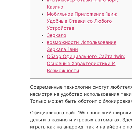
Казино
Мобильное Приложение 1вин:
Удобные Ставки со Любого
Устройства
Зеркало
возможности Использования
Зеркала 1вин
Обзор Официального Сайта 1win:
Основные Характеристики И
Возможности
Современные технологии смогут любителям
несмотря на удобство использования таки
Только может быть обстоит с блокировка
Официального сайт 1Win эновский широким
деньги в казино и игровых автоматах. Зд
играть как на андроид, так и на айфон с