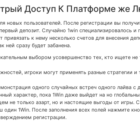
стрый Доступ К Платформе же 
ля новых пользователей. После регистрации вы получ
ервый депозит. Случайно 1win специализировалось и 
ут привязать к нему несколько счетов для внесения де
к ней сразу будет забанена.
кательным выбором усовершенство тех, кто ищете не т
ностей, игроки могут применять разные стратегии и 
емонстрация одного случайных встреч одного лайва с
нный характер, пока 1Win даже выйдет на но глобальн
ем не только азарт, но и настоящие выгоды от игры.
 один 1Win. После заполнения всех полей нажмите кно
тверждением регистрации.