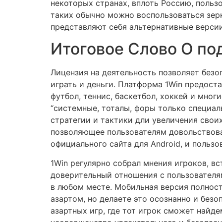
некоторых странах, вплоть Россию, польз
таких обычно можно воспользоваться зер
представляют себя альтернативные версии
Итоговое Слово О по
Лицензия на деятельность позволяет безо
играть и деньги. Платформа 1Win предост
футбол, теннис, баскетбол, хоккей и мног
“системные, тоталы, форы только специа
стратегии и тактики дли увеличения своих
позволяющее пользователям довольствова
официального сайта для Android, и пользов
1Win регулярно собрал мнения игроков, в
доверительный отношения с пользователям
в любом месте. Мобильная версия полност
азартом, но делаете это осознанно и без
азартных игр, где тот игрок сможет найде