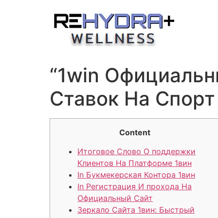
Skip
to
content
“1win Официальн
Ставок На Спорт
Content
Итоговое Слово О поддержки
Клиентов На Платформе 1вин
In Букмекерская Контора 1вин
In Регистрация И прохода На
Официальный Сайт
Зеркало Сайта 1вин: Быстрый