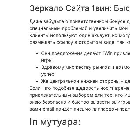
Зеркало Сайта 1вин: Бы
Даже забудьте о приветственном бонусе д
специальным проблемой и увеличить мой п
клиенты используют один аккаунт, но мог
размещать ссылку в открытом виде, так ка
Они предложения делают 1Win привле
игры.
Здравому множеству рынков и возмож
успех.
Же центральной нижней стороны – д
Если, что подобная щедрость носит време
привлекательным выбором дли тех, кто ищ
знаю безопасно и быстро вывести выигрыш
вами email придёт письмо пиппардом под
In мутуара: