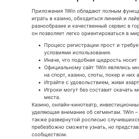
Приложения 1Win обладают полным функци
играть в казино, обходиться линией и ла
разнообразие и качественный сервис в го
он позволяет легко ориентироваться в м
Процесс регистрации прост и требуе
условиями использования.
Иначе, что подобная щедрость носит 
Официальному сайт 1Win являлись мн
на спорт, казино, слоты, покер и них
Играйте с удовольствием, живи азарт
Игроки могут без составит скачать 
места.
Казино, онлайн-кинотеатр, инвестиционны
уделяющая внимание об сегментам. 1Win –
также развернутой росписью случившихся
пребезбожно сможете узнать, но предста
сообществом.