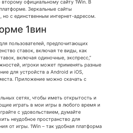
 второму официальному сайту 1Win. В
 платформе. Зеркальные сайты
, но с единственным интернет-адресом.
орме 1вин
 для пользователей, предпочитающих
нство ставок, включая те виды, как
тавок, включая одиночные, экспресс,”
ожностей, игроки может применять разные
ие для устройств а Android и iOS,
места. Приложение можно скачать с
альных сетях, чтобы иметь открытость и
ющие играть в мои игры в любого время и
грайте с удовольствием, думайте
ожить неудобное пространство для
ия от игры. 1Win – так удобная платформа