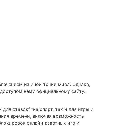
лечением из иной точки мира. Однако,
с доступом нему официальному сайту.
ля ставок” “на спорт, так и для игры и
дения времени, включая возможность
блокировок онлайн-азартных игр и