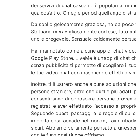
dei servizi di chat casuali più popolari al mo
qualcos’altro. Omegle period quell’angolo stra
Da sballo gelosamente graziosa, ho da poco vi
Statuaria meravigliosamente cortese, foto aut
urlo e pregevole. Sensuale caldamente persu
Hai mai notato come alcune app di chat video 
Google Play Store. LiveMe è un’app di chat che
senza pubblicità ti permette di scegliere il t
le tue video chat con maschere e effetti dive
Inoltre, ti illustrerò anche alcune soluzioni ch
persone straniere, oltre che quelle più adatti pe
consentiranno di conoscere persone provenien
registrati e aver effettuato l’accesso al prop
Seguendo questi passaggi e le regole di cui s
importa cosa accade nel mondo, Taimi ribadisc
sicuri. Abbiamo veramente pensato a un’esperi
con le funzionalità che offriamo.