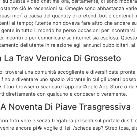
 su questa video chat ma ora, certamente, ci sono moderato
tante ciò le recensioni su Omegle sono abbastanza variega
i quasi morì a causa del quantity di pretend, bot e contenut
enti al tempo; l’utente non doveva fare altro che andare su
ente in tutto il mondo ha perso occasioni per incontrarsi
r incontri e per comunicare su internet sia esplosa. Questo
tamento dell’utente in relazione agli annunci pubblicitari, ai p
n La Trav Veronica Di Grosseto
o, troverai una comunità accogliente e diversificata pronta
 fino a diventare uno spazio vibrante in cui gli utenti poss
e il tuo browser o scaricare l’app dall’Apple App Store o da
erti direttamente con qualcuno e conoscerlo veramente.
A Noventa Di Piave Trasgressiva
 foto vere e senza fregatura presenti sul portale di siti d
venire ancora pi� voglie di lei, /scheda.asp? Strepitosa, el
.