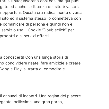
ri sul sito; lavorano così così ma qui puoi
te ed anche se l’utenza del sito è vasta la
i inopportuni. Questa era radicalmente diversa
l sito ed il sistema stesso lo connetteva con
 e comunicare di persona e quindi non è
 servizio usa il Cookie “Doubleclick” per
rodotti e ai servizi offerti.
 a conoscerti! Con una lunga storia di
ono condividere risate, fare amicizie e creare
 Google Play, si tratta di comodità e
i annunci di incontri. Una regina del piacere
egante, bellissima, una gran porca,