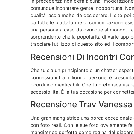
In precedenza non c’era alcuna “moderazione”
comunque incontrare gente inopportuna. Nonos
qualità lascia molto da desiderare. Il sito po
da tutte le piattaforme di comunicazione esist
una persona a caso da ovunque al mondo. La g
sorprendente che la popolarità di varie app pe
tracciare l’utilizzo di questo sito ed il compor
Recensioni Di Incontri Co
Che tu sia un principiante o un chatter espert
connessioni tra milioni di persone, è cresciuta
ricordi indimenticabili. Che tu preferisca usar
accessibilità. È la tua occasione per connett
Recensione Trav Vanessa 
Una gran mangiatrice una porca eccezionale con
con foto reali. Con le sue foto ovviamente fa 
mangiatrice perfetta come regina del piacere