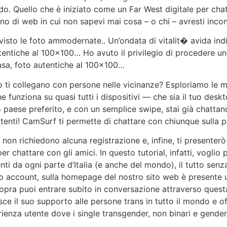
ndo. Quello che è iniziato come un Far West digitale per ch
no di web in cui non sapevi mai cosa – o chi – avresti incon
sto le foto ammodernate.. Un’ondata di vitalit� avida indis
entiche al 100×100… Ho avuto il privilegio di procedere un
asa, foto autentiche al 100×100…
ti collegano con persone nelle vicinanze? Esploriamo le mig
 funziona su quasi tutti i dispositivi — che sia il tuo desk
uo paese preferito, e con un semplice swipe, stai già chatta
rtenti! CamSurf ti permette di chattare con chiunque sulla p
e non richiedono alcuna registrazione e, infine, ti presenterò 
r chattare con gli amici. In questo tutorial, infatti, voglio pa
ti da ogni parte d’Italia (e anche del mondo), il tutto sen
rio account, sulla homepage del nostro sito web è presente un
opra puoi entrare subito in conversazione attraverso questa
e il suo supporto alle persone trans in tutto il mondo e of
enza utente dove i single transgender, non binari e gender 