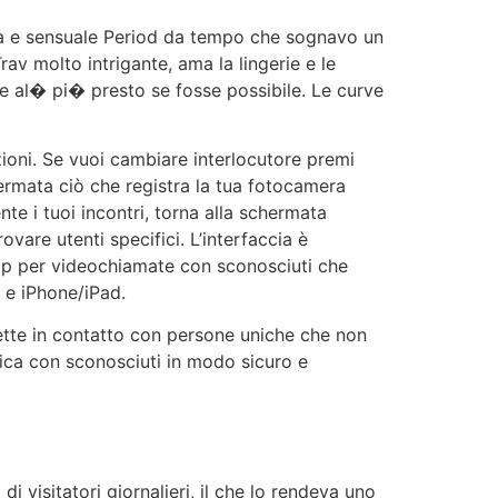
iva e sensuale Period da tempo che sognavo un
v molto intrigante, ama la lingerie e le
ere al� pi� presto se fosse possibile. Le curve
zioni. Se vuoi cambiare interlocutore premi
hermata ciò che registra la tua fotocamera
nte i tuoi incontri, torna alla schermata
rovare utenti specifici. L’interfaccia è
 app per videochiamate con sconosciuti che
) e iPhone/iPad.
 mette in contatto con persone uniche che non
nica con sconosciuti in modo sicuro e
i visitatori giornalieri, il che lo rendeva uno