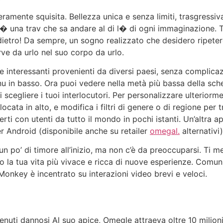
eramente squisita. Bellezza unica e senza limiti, trasgress
� una trav che sa andare al di l� di ogni immaginazione. Tra
e dietro! Da sempre, un sogno realizzato che desidero ripet
ve da urlo nel suo corpo da urlo.
e interessanti provenienti da diversi paesi, senza complica
enu in basso. Ora puoi vedere nella metà più bassa della sc
 scegliere i tuoi interlocutori. Per personalizzare ulteriorme
locata in alto, e modifica i filtri di genere o di regione per t
erti con utenti da tutto il mondo in pochi istanti. Un’altra
er Android (disponibile anche su retailer
omegal.
alternativi
un po’ di timore all’inizio, ma non c’è da preoccuparsi. Ti
o la tua vita più vivace e ricca di nuove esperienze. Comu
Monkey è incentrato su interazioni video brevi e veloci.
nuti dannosi Al suo apice, Omegle attraeva oltre 10 milioni d