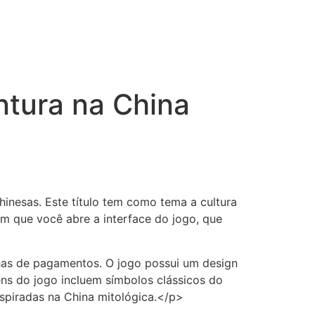
ntura na China
inesas. Este título tem como tema a cultura
m que você abre a interface do jogo, que
as de pagamentos. O jogo possui um design
ens do jogo incluem símbolos clássicos do
nspiradas na China mitológica.</p>