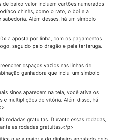
s de baixo valor incluem cartões numerados
odíaco chinês, como o rato, o boi e a
e sabedoria. Além desses, há um símbolo
0x a aposta por linha, com os pagamentos
go, seguido pelo dragão e pela tartaruga.
eencher espaços vazios nas linhas de
mbinação ganhadora que inclui um símbolo
is sinos aparecem na tela, você ativa os
 e multiplições de vitória. Além disso, há
p>
0 rodadas gratuitas. Durante essas rodadas,
rante as rodadas gratuitas.</p>
fica que a maioria do dinheiro apostado pelo