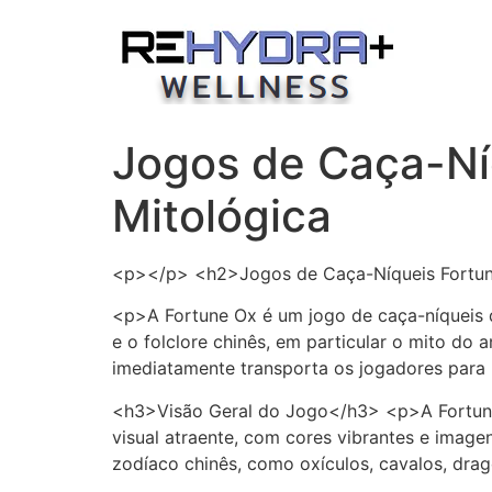
Skip
to
content
Jogos de Caça-Ní
Mitológica
<p></p> <h2>Jogos de Caça-Níqueis Fortune
<p>A Fortune Ox é um jogo de caça-níqueis d
e o folclore chinês, em particular o mito do
imediatamente transporta os jogadores para
<h3>Visão Geral do Jogo</h3> <p>A Fortune
visual atraente, com cores vibrantes e imag
zodíaco chinês, como oxículos, cavalos, drag