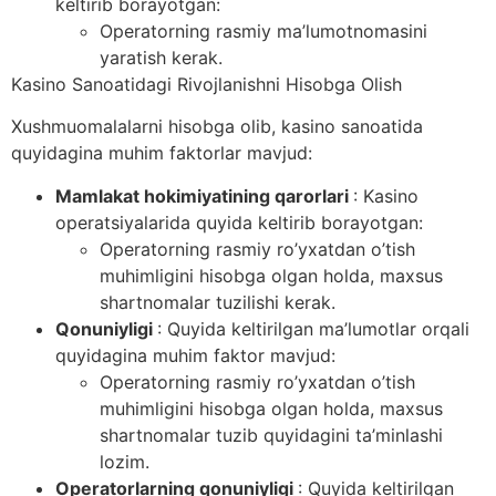
keltirib borayotgan:
Operatorning rasmiy ma’lumotnomasini
yaratish kerak.
Kasino Sanoatidagi Rivojlanishni Hisobga Olish
Xushmuomalalarni hisobga olib, kasino sanoatida
quyidagina muhim faktorlar mavjud:
Mamlakat hokimiyatining qarorlari
: Kasino
operatsiyalarida quyida keltirib borayotgan:
Operatorning rasmiy ro’yxatdan o’tish
muhimligini hisobga olgan holda, maxsus
shartnomalar tuzilishi kerak.
Qonuniyligi
: Quyida keltirilgan ma’lumotlar orqali
quyidagina muhim faktor mavjud:
Operatorning rasmiy ro’yxatdan o’tish
muhimligini hisobga olgan holda, maxsus
shartnomalar tuzib quyidagini ta’minlashi
lozim.
Operatorlarning qonuniyligi
: Quyida keltirilgan