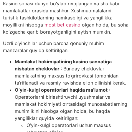
Kasino sohasi dunyo bo’ylab rivojlangan va shu kabi
mamlakatlar orasida mashhur. Xushmuomalalarni,
turistik tashkilotlarning hamkasbligi va yangilikka
moyillikni hisobga
most bet casino
olgan holda, bu soha
ko’zgacha qarib borayotganligini aytish mumkin.
Uzrli o’yinchilar uchun barcha qonuniy muhim
manzaralar quyida keltirilgan:
Mamlakat hokimiyatining kasino sanoatiga
nisbatan cheklovlar
: Bunday cheklovlar
mamlakatning maxsus to’grirovkasi tomonidan
ta’riflanadi va rasmiy ravishda e’lon qilinishi kerak.
O’yin-kulgi operatorlari haqida ma’lumot
:
Operatorlarni birlashtiruvchi uyushmalar va
mamlakat hokimiyati o’rtasidagi munosabatlarning
muhimlikini hisobga olgan holda, bu haqda
yangiliklar quyida keltirilgan:
O’yin-kulgi operatorlari uchun maxsus