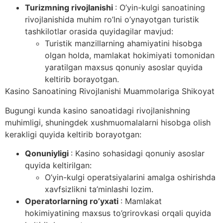
Turizmning rivojlanishi
: O’yin-kulgi sanoatining
rivojlanishida muhim ro’lni o’ynayotgan turistik
tashkilotlar orasida quyidagilar mavjud:
Turistik manzillarning ahamiyatini hisobga
olgan holda, mamlakat hokimiyati tomonidan
yaratilgan maxsus qonuniy asoslar quyida
keltirib borayotgan.
Kasino Sanoatining Rivojlanishi Muammolariga Shikoyat
Bugungi kunda kasino sanoatidagi rivojlanishning
muhimligi, shuningdek xushmuomalalarni hisobga olish
kerakligi quyida keltirib borayotgan:
Qonuniyligi
: Kasino sohasidagi qonuniy asoslar
quyida keltirilgan:
O’yin-kulgi operatsiyalarini amalga oshirishda
xavfsizlikni ta’minlashi lozim.
Operatorlarning ro’yxati
: Mamlakat
hokimiyatining maxsus to’grirovkasi orqali quyida