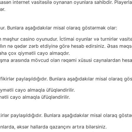
sasən internet vasitəsilə oynanan oyunlara sahibdir. Playerla
ər.
. Bunlara aşağıdakılar misal olaraq göstərmək olar:
n məşhur casino oyunudur. İctimai oyunlar və turnirlər vas
lın nə qədər zərb etdiyinə görə hesab edirsiniz. Əsas məqsə
aha çox qiymətli cayo almaqdır.
arışma arasında mövcud olan rəqəmi xüsusi caynalardan hes
fikirlər paylaşıldığıdır. Bunlara aşağıdakılar misal olaraq gö
mətli cayo almaqla üfüqləndirilir.
ətli cayo almaqla üfüqləndirilir.
kirlər paylaşıldığıdır. Bunlara aşağıdakılar misal olaraq göst
larda, əksər hallarda qazançını artıra bilərsiniz.