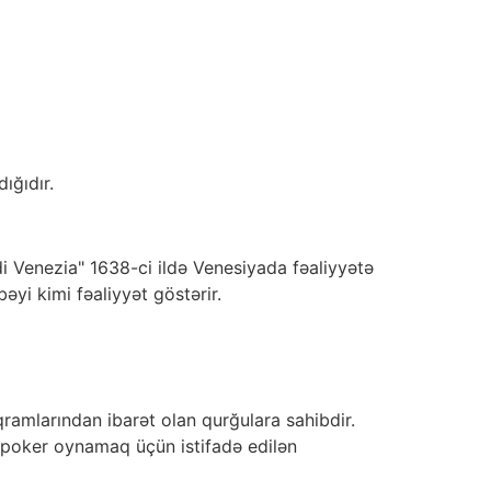
ığıdır.
 di Venezia" 1638-ci ildə Venesiyada fəaliyyətə
yi kimi fəaliyyət göstərir.
ramlarından ibarət olan qurğulara sahibdir.
 poker oynamaq üçün istifadə edilən