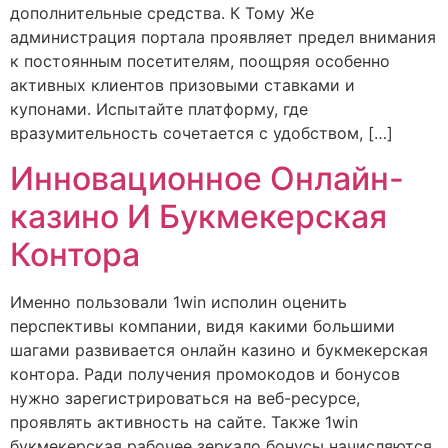
дополнительные средства. К Тому Же
администрация портала проявляет предел внимания
к постоянным посетителям, поощряя особенно
активных клиентов призовыми ставками и
купонами. Испытайте платформу, где
вразумительность сочетается с удобством, […]
Инновационное Онлайн-
казино И Букмекерская
Контора
Именно пользовали 1win исполин оценить
перспективы компании, видя какими большими
шагами развивается онлайн казино и букмекерская
контора. Ради получения промокодов и бонусов
нужно зарегистрироваться на веб-ресурсе,
проявлять активность на сайте. Также 1win
букмекерская рабочее зеркало бонусы начисляются