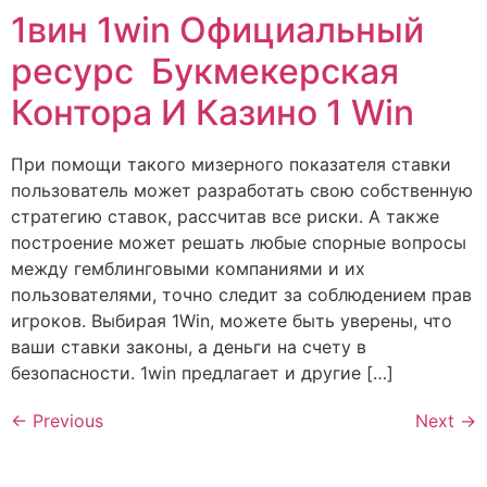
1вин 1win Официальный
ресурс ️ Букмекерская
Контора И Казино 1 Win
При помощи такого мизерного показателя ставки
пользователь может разработать свою собственную
стратегию ставок, рассчитав все риски. А также
построение может решать любые спорные вопросы
между гемблинговыми компаниями и их
пользователями, точно следит за соблюдением прав
игроков. Выбирая 1Win, можете быть уверены, что
ваши ставки законы, а деньги на счету в
безопасности. 1win предлагает и другие […]
←
Previous
Next
→