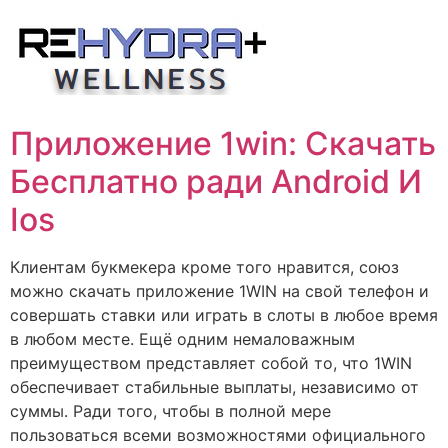
Skip
to
content
Приложение 1win: Скачать
Бесплатно ради Android И
Ios
Клиентам букмекера кроме того нравится, союз
можно скачать приложение 1WIN на свой телефон и
совершать ставки или играть в слоты в любое время
в любом месте. Ещё одним немаловажным
преимуществом представляет собой то, что 1WIN
обеспечивает стабильные выплаты, независимо от
суммы. Ради того, чтобы в полной мере
пользоваться всеми возможностями официального