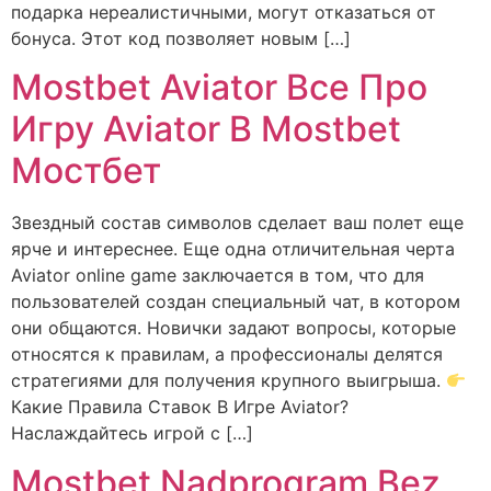
подарка нереалистичными, могут отказаться от
бонуса. Этот код позволяет новым […]
Mostbet Aviator Все Про
Игру Aviator В Mostbet
Мостбет
Звездный состав символов сделает ваш полет еще
ярче и интереснее. Еще одна отличительная черта
Aviator online game заключается в том, что для
пользователей создан специальный чат, в котором
они общаются. Новички задают вопросы, которые
относятся к правилам, а профессионалы делятся
стратегиями для получения крупного выигрыша.
Какие Правила Ставок В Игре Aviator?
Наслаждайтесь игрой с […]
Mostbet Nadprogram Bez