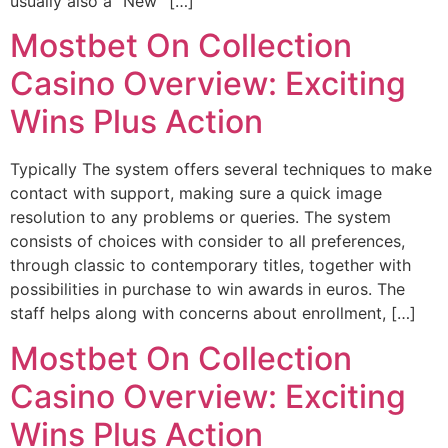
usually also a “New” […]
Mostbet On Collection
Casino Overview: Exciting
Wins Plus Action
Typically The system offers several techniques to make
contact with support, making sure a quick image
resolution to any problems or queries. The system
consists of choices with consider to all preferences,
through classic to contemporary titles, together with
possibilities in purchase to win awards in euros. The
staff helps along with concerns about enrollment, […]
Mostbet On Collection
Casino Overview: Exciting
Wins Plus Action