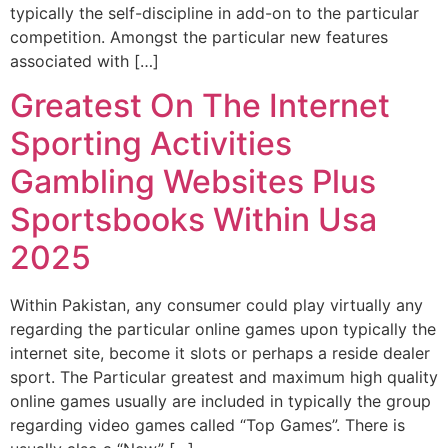
typically the self-discipline in add-on to the particular
competition. Amongst the particular new features
associated with […]
Greatest On The Internet
Sporting Activities
Gambling Websites Plus
Sportsbooks Within Usa
2025
Within Pakistan, any consumer could play virtually any
regarding the particular online games upon typically the
internet site, become it slots or perhaps a reside dealer
sport. The Particular greatest and maximum high quality
online games usually are included in typically the group
regarding video games called “Top Games”. There is