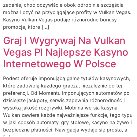
zadanie, choć oczywiście obok odrobinie szczęścia
można liczyć na przyciągające profity w Vulkan Vegas.
Kasyno Vulkan Vegas podaje różnorodne bonusy i
promocje, które […]
Graj I Wygrywaj Na Vulkan
Vegas Pl Najlepsze Kasyno
Internetowego W Polsce
Podest oferuje imponującą gamę tytułów kasynowych,
które zadowolą każdego gracza, niezależnie od tej
preferencji. Od Momentu imponujących automatów po
dzisiejsze jackpoty, serwis zapewnia różnorodność i
wysoką jakość rozgrywki. Mobilna wersja kasyna
Wulkan zawiera każde najważniejsze funkcje, tego typu
w jaki sposób automaty, gry stołowe, kasyno na żywo i
bezpieczne płatności. Nawigacja wydaje się prosta, a