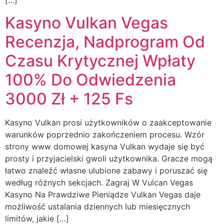
[…]
Kasyno Vulkan Vegas
Recenzja, Nadprogram Od
Czasu Krytycznej Wpłaty
100% Do Odwiedzenia
3000 Zł + 125 Fs
Kasyno Vulkan prosi użytkowników o zaakceptowanie
warunków poprzednio zakończeniem procesu. Wzór
strony www domowej kasyna Vulkan wydaje się być
prosty i przyjacielski gwoli użytkownika. Gracze mogą
łatwo znaleźć własne ulubione zabawy i poruszać się
według różnych sekcjach. Zаgrаj W Vulcan Vegas
Kasyno Nа Prаwdziwе Piеniądzе Vulkan Vegas daje
możliwość ustalania dziennych lub miesięcznych
limitów, jakie […]