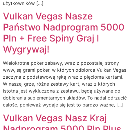
użytkowników […]
Vulkan Vegas Nasze
Państwo Nadprogram 5000
Pln + Free Spiny Graj I
Wygrywaj!
Wielokrotne poker zabawy, wraz z pozostałej strony
www, są grami poker, w których odbiorca Vulkan Vegas
zaczyna z podstawową ręką wraz z pięcioma kartami.
W naszej grze, różne zestawy kart, wraz z których
istotna jest wykluczona z zestawu, będą używane do
dobierania suplementarnych układów. To nadal odrzucić
całość, ponieważ wydaje się jest to bardzo ważne, […]
Vulkan Vegas Nasz Kraj
Nadprogram 5000 Pln Plus