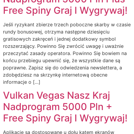
Free Spiny Graj I Wygrywaj!
Jeśli ryzykant zbierze trzech poboczne skarby w czasie
rundy bonusowej, otrzyma następne dziesięciu
gratisowych zakręceń i jednej dodatkowy symbol
rozszerzający. Powinno Się zwrócić uwagę i uważnie
przeczytać zasady operatora. Powinno Się bowiem na
końcu przebiegu upewnić się, że wszystkie dane są
poprawne. Zapisz się do odwiedzenia newslettera, a
zdobędziesz na skrzynkę internetową obecne
informacje o […]
Vulkan Vegas Nasz Kraj
Nadprogram 5000 Pln +
Free Spiny Graj I Wygrywaj!
Aplikacje są dostosowane u dołu kątem ekranów