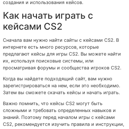
создания и использования кейсов.
Как начать играть с
кейсами CS2
Сначала вам нужно найти сайты с кейсами CS2. В
интернете есть много ресурсов, которые
предлагают кейсы для игры CS2. Вы можете найти
их, используя поисковые системы, или
просматривая форумы и сообщества игроков CS2.
Когда вы найдете подходящий сайт, вам нужно
зарегистрироваться на нем, если это необходимо.
Затем вы сможете скачать кейсы и начать играть.
Важно помнить, что кейсы CS2 могут быть
сложными и требовать определенных навыков и
знаний. Поэтому перед началом игры с кейсами
CS2, рекомендуется изучить правила и инструкции,