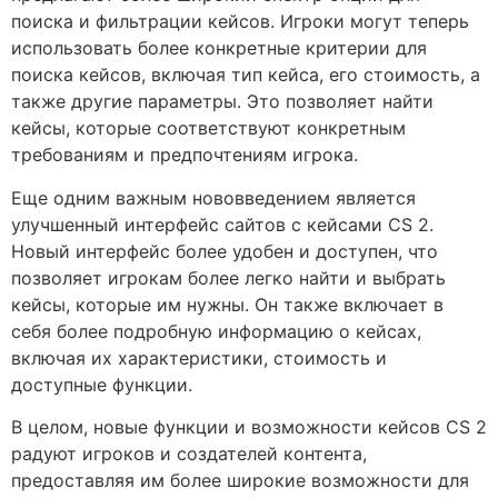
поиска и фильтрации кейсов. Игроки могут теперь
использовать более конкретные критерии для
поиска кейсов, включая тип кейса, его стоимость, а
также другие параметры. Это позволяет найти
кейсы, которые соответствуют конкретным
требованиям и предпочтениям игрока.
Еще одним важным нововведением является
улучшенный интерфейс сайтов с кейсами CS 2.
Новый интерфейс более удобен и доступен, что
позволяет игрокам более легко найти и выбрать
кейсы, которые им нужны. Он также включает в
себя более подробную информацию о кейсах,
включая их характеристики, стоимость и
доступные функции.
В целом, новые функции и возможности кейсов CS 2
радуют игроков и создателей контента,
предоставляя им более широкие возможности для