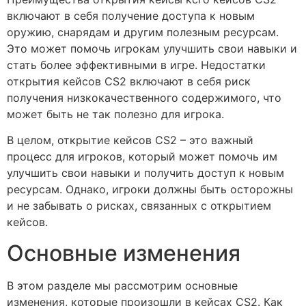
включают в себя получение доступа к новым
оружию, снарядам и другим полезным ресурсам.
Это может помочь игрокам улучшить свои навыки и
стать более эффективными в игре. Недостатки
открытия кейсов CS2 включают в себя риск
получения низкокачественного содержимого, что
может быть не так полезно для игрока.
В целом, открытие кейсов CS2 – это важный
процесс для игроков, который может помочь им
улучшить свои навыки и получить доступ к новым
ресурсам. Однако, игроки должны быть осторожны
и не забывать о рисках, связанных с открытием
кейсов.
Основные изменения
В этом разделе мы рассмотрим основные
изменения, которые произошли в кейсах CS2. Как