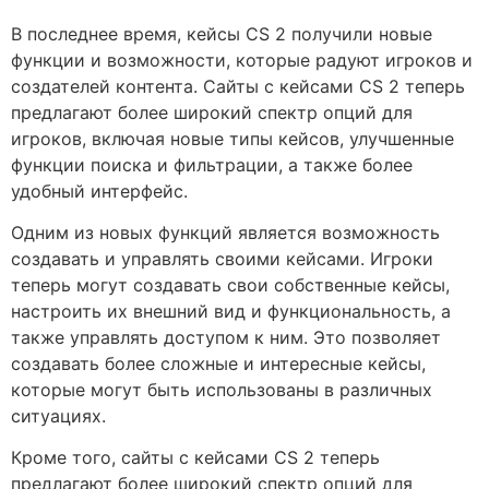
В последнее время, кейсы CS 2 получили новые
функции и возможности, которые радуют игроков и
создателей контента. Сайты с кейсами CS 2 теперь
предлагают более широкий спектр опций для
игроков, включая новые типы кейсов, улучшенные
функции поиска и фильтрации, а также более
удобный интерфейс.
Одним из новых функций является возможность
создавать и управлять своими кейсами. Игроки
теперь могут создавать свои собственные кейсы,
настроить их внешний вид и функциональность, а
также управлять доступом к ним. Это позволяет
создавать более сложные и интересные кейсы,
которые могут быть использованы в различных
ситуациях.
Кроме того, сайты с кейсами CS 2 теперь
предлагают более широкий спектр опций для