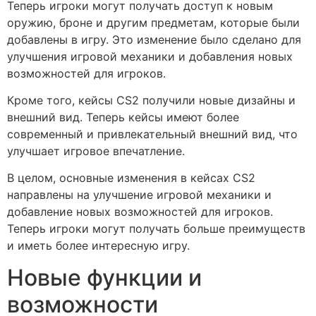
Теперь игроки могут получать доступ к новым
оружию, броне и другим предметам, которые были
добавлены в игру. Это изменение было сделано для
улучшения игровой механики и добавления новых
возможностей для игроков.
Кроме того, кейсы CS2 получили новые дизайны и
внешний вид. Теперь кейсы имеют более
современный и привлекательный внешний вид, что
улучшает игровое впечатление.
В целом, основные изменения в кейсах CS2
направлены на улучшение игровой механики и
добавление новых возможностей для игроков.
Теперь игроки могут получать больше преимуществ
и иметь более интересную игру.
Новые функции и
возможности