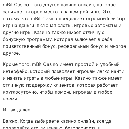
mBit Casino – это другое казино онлайн, которое
занимает второе место в нашем рейтинге. Это
потому, что mBit Casino предлагает огромный выбор
игр на деньги, включая слоты, игровые автоматы и
другие игры. Казино также имеет отличную
бонусную программу, которая включает в себя
приветственный бонус, реферальный бонус и многое
другое.
Кроме того, mBit Casino имеет простой и удобный
интерфейс, который позволяет игрокам легко найти
и начать играть в любые игры. Казино также имеет
отличную поддержку клиентов, которая работает
круглосуточно, чтобы помочь игрокам в любое
время.
И так далее…
Важно! Когда выбираете казино онлайн, всегда
проверяйте его лицензию, безопасность и