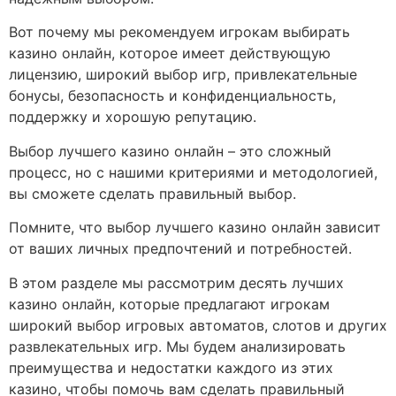
Вот почему мы рекомендуем игрокам выбирать
казино онлайн, которое имеет действующую
лицензию, широкий выбор игр, привлекательные
бонусы, безопасность и конфиденциальность,
поддержку и хорошую репутацию.
Выбор лучшего казино онлайн – это сложный
процесс, но с нашими критериями и методологией,
вы сможете сделать правильный выбор.
Помните, что выбор лучшего казино онлайн зависит
от ваших личных предпочтений и потребностей.
В этом разделе мы рассмотрим десять лучших
казино онлайн, которые предлагают игрокам
широкий выбор игровых автоматов, слотов и других
развлекательных игр. Мы будем анализировать
преимущества и недостатки каждого из этих
казино, чтобы помочь вам сделать правильный