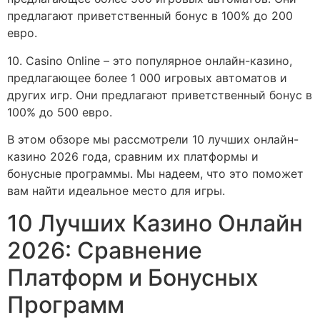
предлагают приветственный бонус в 100% до 200
евро.
10. Casino Online – это популярное онлайн-казино,
предлагающее более 1 000 игровых автоматов и
других игр. Они предлагают приветственный бонус в
100% до 500 евро.
В этом обзоре мы рассмотрели 10 лучших онлайн-
казино 2026 года, сравним их платформы и
бонусные программы. Мы надеем, что это поможет
вам найти идеальное место для игры.
10 Лучших Казино Онлайн
2026: Сравнение
Платформ и Бонусных
Программ