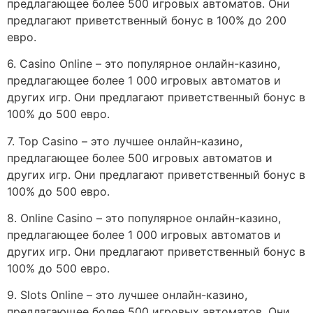
предлагающее более 500 игровых автоматов. Они
предлагают приветственный бонус в 100% до 200
евро.
6. Casino Online – это популярное онлайн-казино,
предлагающее более 1 000 игровых автоматов и
других игр. Они предлагают приветственный бонус в
100% до 500 евро.
7. Top Casino – это лучшее онлайн-казино,
предлагающее более 500 игровых автоматов и
других игр. Они предлагают приветственный бонус в
100% до 500 евро.
8. Online Casino – это популярное онлайн-казино,
предлагающее более 1 000 игровых автоматов и
других игр. Они предлагают приветственный бонус в
100% до 500 евро.
9. Slots Online – это лучшее онлайн-казино,
предлагающее более 500 игровых автоматов. Они