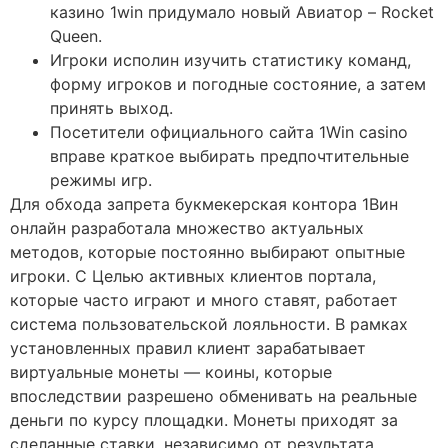
казино 1win придумало новый Авиатор – Rocket
Queen.
Игроки исполин изучить статистику команд,
форму игроков и погодные состояние, а затем
принять выход.
Посетители официального сайта 1Win casino
вправе краткое выбирать предпочтительные
режимы игр.
Для обхода запрета букмекерская контора 1Вин
онлайн разработала множество актуальных
методов, которые постоянно выбирают опытные
игроки. С Целью активных клиентов портала,
которые часто играют и много ставят, работает
система пользовательской лояльности. В рамках
установленных правил клиент зарабатывает
виртуальные монеты — коины, которые
впоследствии разрешено обменивать на реальные
деньги по курсу площадки. Монеты приходят за
сделанные ставки, независимо от результата