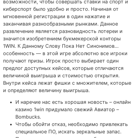
возможности, чтобы совершать ставки на спорт и
киберспорт было удобно и просто. Начиная от
мгновенной регистрации в один нажатие и
заканчивая разнообразными рынками. Данное
развлечение является разновидность лотереи и
значится изобретением букмекерской конторы
1WIN. К Данному Слову Пока Нет Синонимов…
особенность — в этой игре абсолютно все игроки
получают призы. Игрок просто выбирает один
предлог доступных кейсов, которые отличаются
величиной выигрыша и стоимостью открытия.
Внутри кейса лежат фишки с множителем, которые
и определяют величину выигрыша.
И наречие нас есть хорошая новость – онлайн
казино 1win придумало свежий Авиатор –
Bombucks.
Чтобы обойти отказ, необходимо привлекать
специальное ПО, искать зеркальные запас.