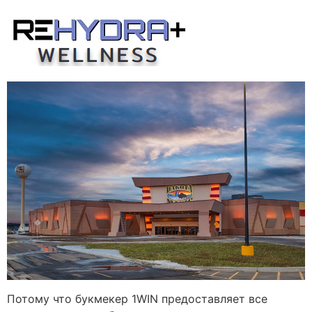
Skip
to
content
Потому что букмекер 1WIN предоставляет все