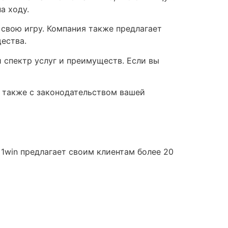
а ходу.
 свою игру. Компания также предлагает
ества.
й спектр услуг и преимуществ. Если вы
 а также с законодательством вашей
 1win предлагает своим клиентам более 20