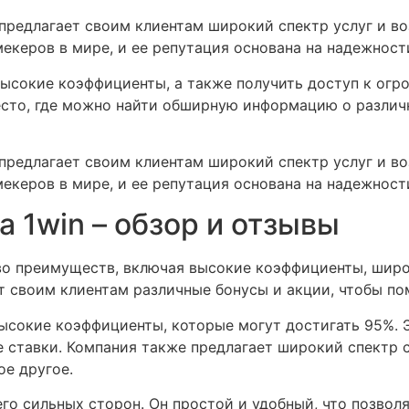
 предлагает своим клиентам широкий спектр услуг и в
екеров в мире, и ее репутация основана на надежност
 высокие коэффициенты, а также получить доступ к ог
место, где можно найти обширную информацию о различ
я предлагает своим клиентам широкий спектр услуг и в
екеров в мире, и ее репутация основана на надежност
 1win – обзор и отзывы
во преимуществ, включая высокие коэффициенты, широ
т своим клиентам различные бонусы и акции, чтобы по
высокие коэффициенты, которые могут достигать 95%. Э
 ставки. Компания также предлагает широкий спектр с
ое другое.
го сильных сторон. Он простой и удобный, что позволя