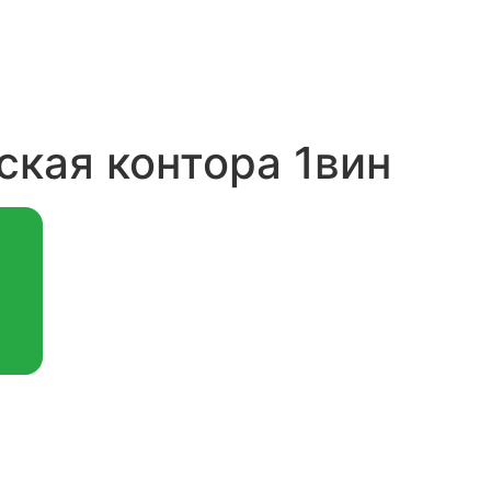
ская контора 1вин