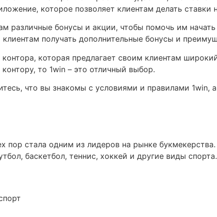
ложение, которое позволяет клиентам делать ставки н
там различные бонусы и акции, чтобы помочь им начать
т клиентам получать дополнительные бонусы и преимущ
я контора, которая предлагает своим клиентам широки
онтору, то 1win – это отличный выбор.
дитесь, что вы знакомы с условиями и правилами 1win,
ех пор стала одним из лидеров на рынке букмекерства.
утбол, баскетбол, теннис, хоккей и другие виды спорта.
спорт