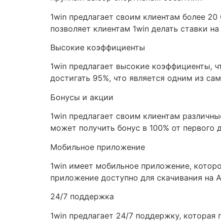
1win предлагает своим клиентам более 20 
позволяет клиентам 1win делать ставки н
Высокие коэффициенты
1win предлагает высокие коэффициенты, 
достигать 95%, что является одним из са
Бонусы и акции
1win предлагает своим клиентам различные
может получить бонус в 100% от первого 
Мобильное приложение
1win имеет мобильное приложение, которо
приложение доступно для скачивания на An
24/7 поддержка
1win предлагает 24/7 поддержку, котора