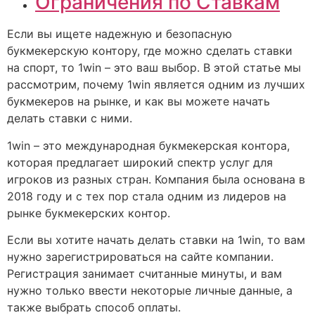
Ограничения по Ставкам
Если вы ищете надежную и безопасную
букмекерскую контору, где можно сделать ставки
на спорт, то 1win – это ваш выбор. В этой статье мы
рассмотрим, почему 1win является одним из лучших
букмекеров на рынке, и как вы можете начать
делать ставки с ними.
1win – это международная букмекерская контора,
которая предлагает широкий спектр услуг для
игроков из разных стран. Компания была основана в
2018 году и с тех пор стала одним из лидеров на
рынке букмекерских контор.
Если вы хотите начать делать ставки на 1win, то вам
нужно зарегистрироваться на сайте компании.
Регистрация занимает считанные минуты, и вам
нужно только ввести некоторые личные данные, а
также выбрать способ оплаты.