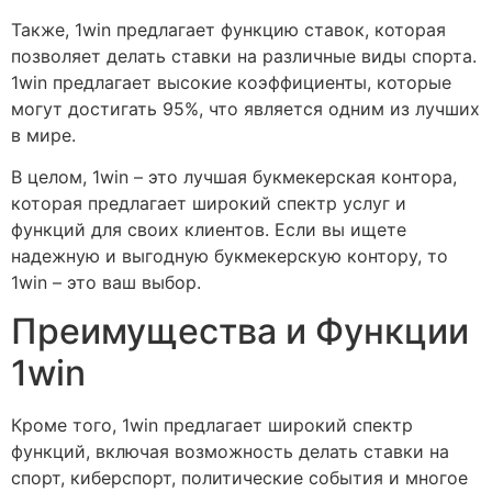
Также, 1win предлагает функцию ставок, которая
позволяет делать ставки на различные виды спорта.
1win предлагает высокие коэффициенты, которые
могут достигать 95%, что является одним из лучших
в мире.
В целом, 1win – это лучшая букмекерская контора,
которая предлагает широкий спектр услуг и
функций для своих клиентов. Если вы ищете
надежную и выгодную букмекерскую контору, то
1win – это ваш выбор.
Преимущества и Функции
1win
Кроме того, 1win предлагает широкий спектр
функций, включая возможность делать ставки на
спорт, киберспорт, политические события и многое