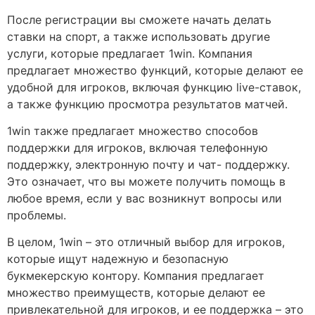
После регистрации вы сможете начать делать
ставки на спорт, а также использовать другие
услуги, которые предлагает 1win. Компания
предлагает множество функций, которые делают ее
удобной для игроков, включая функцию live-ставок,
а также функцию просмотра результатов матчей.
1win также предлагает множество способов
поддержки для игроков, включая телефонную
поддержку, электронную почту и чат- поддержку.
Это означает, что вы можете получить помощь в
любое время, если у вас возникнут вопросы или
проблемы.
В целом, 1win – это отличный выбор для игроков,
которые ищут надежную и безопасную
букмекерскую контору. Компания предлагает
множество преимуществ, которые делают ее
привлекательной для игроков, и ее поддержка – это