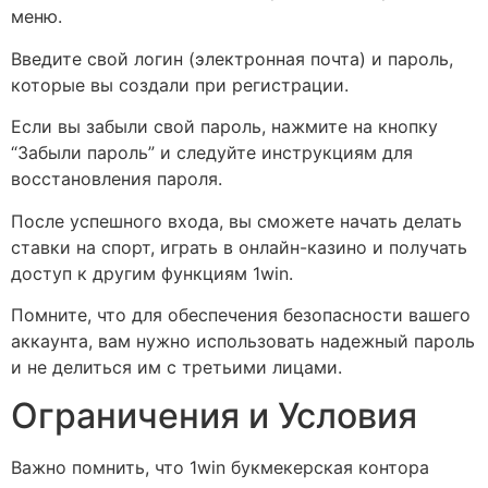
меню.
Введите свой логин (электронная почта) и пароль,
которые вы создали при регистрации.
Если вы забыли свой пароль, нажмите на кнопку
“Забыли пароль” и следуйте инструкциям для
восстановления пароля.
После успешного входа, вы сможете начать делать
ставки на спорт, играть в онлайн-казино и получать
доступ к другим функциям 1win.
Помните, что для обеспечения безопасности вашего
аккаунта, вам нужно использовать надежный пароль
и не делиться им с третьими лицами.
Ограничения и Условия
Важно помнить, что 1win букмекерская контора