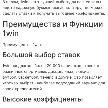
В целом, 1win – это лучший выбор для вас, если вы
ищете надежную букмекерскую контору, где можно
сделать ставки и получать выгодные коэффициенты.
Преимущества и Функции
1win
Преимущества 1win:
Большой выбор ставок
1win предлагает более 20 000 вариантов ставок в
различных спортивных дисциплинах, включая
футбол, баскетбол, теннис и другие. Это позволяет
игрокам выбрать наиболее подходящий вариант для
своих предпочтений.
Высокие коэффициенты