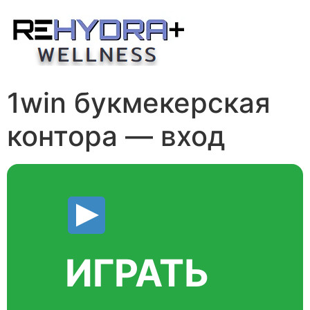
Skip
to
content
1win букмекерская
контора — вход
ИГРАТЬ