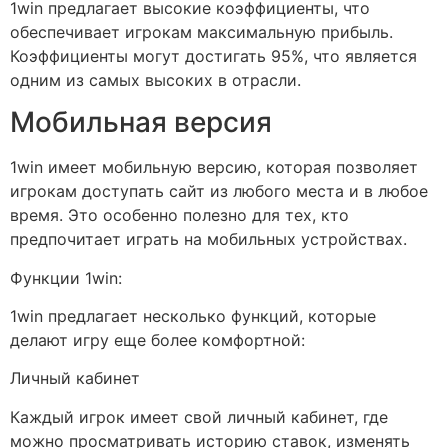
1win предлагает высокие коэффициенты, что
обеспечивает игрокам максимальную прибыль.
Коэффициенты могут достигать 95%, что является
одним из самых высоких в отрасли.
Мобильная версия
1win имеет мобильную версию, которая позволяет
игрокам доступать сайт из любого места и в любое
время. Это особенно полезно для тех, кто
предпочитает играть на мобильных устройствах.
Функции 1win:
1win предлагает несколько функций, которые
делают игру еще более комфортной:
Личный кабинет
Каждый игрок имеет свой личный кабинет, где
можно просматривать историю ставок, изменять