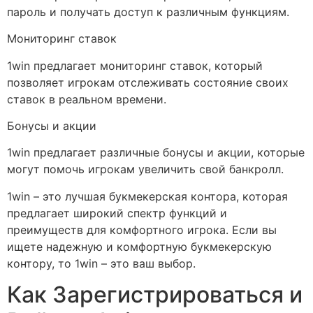
пароль и получать доступ к различным функциям.
Мониторинг ставок
1win предлагает мониторинг ставок, который
позволяет игрокам отслеживать состояние своих
ставок в реальном времени.
Бонусы и акции
1win предлагает различные бонусы и акции, которые
могут помочь игрокам увеличить свой банкролл.
1win – это лучшая букмекерская контора, которая
предлагает широкий спектр функций и
преимуществ для комфортного игрока. Если вы
ищете надежную и комфортную букмекерскую
контору, то 1win – это ваш выбор.
Как Зарегистрироваться и