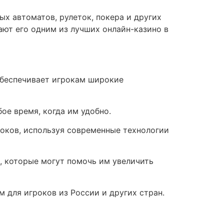
х автоматов, рулеток, покера и других
ают его одним из лучших онлайн-казино в
 обеспечивает игрокам широкие
бое время, когда им удобно.
роков, используя современные технологии
, которые могут помочь им увеличить
м для игроков из России и других стран.