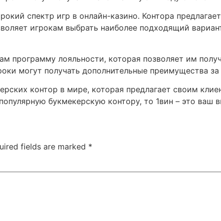
окий спектр игр в онлайн-казино. Контора предлагает 
озволяет игрокам выбрать наиболее подходящий вариан
там программу лояльности, которая позволяет им полу
гроки могут получать дополнительные преимущества за 
керских контор в мире, которая предлагает своим клие
опулярную букмекерскую контору, то 1вин – это ваш в
uired fields are marked
*