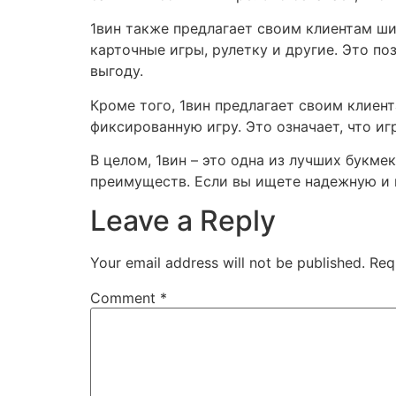
1вин также предлагает своим клиентам шир
карточные игры, рулетку и другие. Это п
выгоду.
Кроме того, 1вин предлагает своим клиен
фиксированную игру. Это означает, что и
В целом, 1вин – это одна из лучших букме
преимуществ. Если вы ищете надежную и п
Leave a Reply
Your email address will not be published.
Req
Comment
*