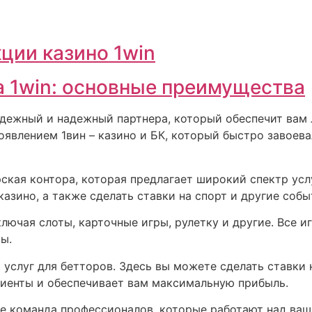
ции казино 1win
а 1win: основные преимущества
адежный и надежный партнера, который обеспечит вам 
оявлением 1вин – казино и БК, который быстро завоева
ерская контора, которая предлагает широкий спектр усл
азино, а также сделать ставки на спорт и другие собы
включая слоты, карточные игры, рулетку и другие. Все 
ы.
услуг для бетторов. Здесь вы можете сделать ставки н
циенты и обеспечивает вам максимальную прибыль.
акже команда профессионалов, которые работают над в