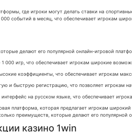
атформы, где игроки могут делать ставки на спортивны
20 000 событий в месяц, что обеспечивает игрокам шир
которые делают его популярной онлайн-игровой платф
е 1 000 игр, что обеспечивает игрокам широкие возмож
высокие коэффициенты, что обеспечивает игрокам мак
тую и быструю регистрацию, что позволяет игрокам на
 интерфейс на русском языке, что обеспечивает игрок
ровая платформа, которая предлагает игрокам широкий
сколько преимуществ, которые делают его популярной 
ции казино 1win