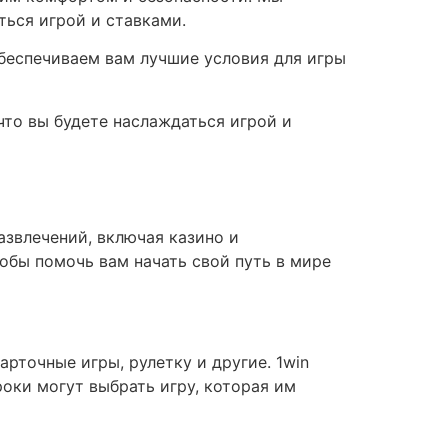
ься игрой и ставками.
обеспечиваем вам лучшие условия для игры
 что вы будете наслаждаться игрой и
азвлечений, включая казино и
обы помочь вам начать свой путь в мире
арточные игры, рулетку и другие. 1win
роки могут выбрать игру, которая им