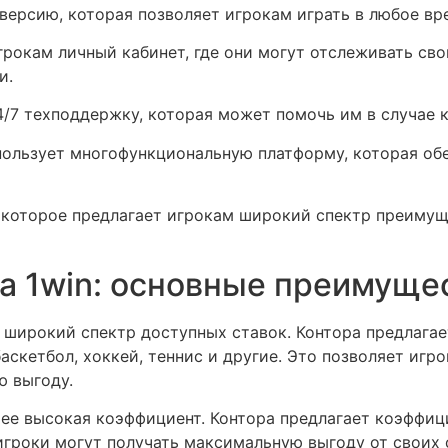
версию, которая позволяет игрокам играть в любое вр
игрокам личный кабинет, где они могут отслеживать св
и.
4/7 техподдержку, которая может помочь им в случае 
пользует многофункциональную платформу, которая об
о, которое предлагает игрокам широкий спектр преимущ
а 1win: основные преимуще
 широкий спектр доступных ставок. Контора предлагае
баскетбол, хоккей, теннис и другие. Это позволяет иг
ю выгоду.
ее высокая коэффициент. Контора предлагает коэффици
 игроки могут получать максимальную выгоду от своих 