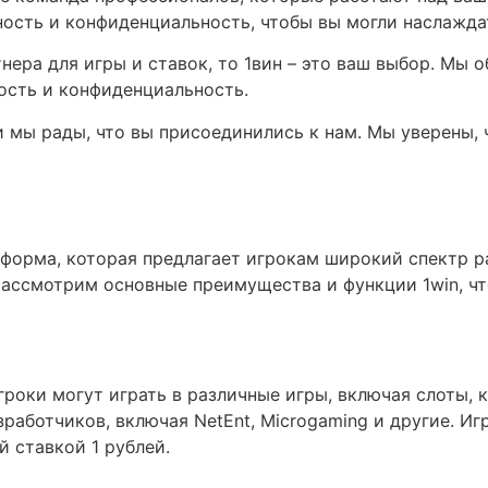
ость и конфиденциальность, чтобы вы могли наслаждат
ера для игры и ставок, то 1вин – это ваш выбор. Мы 
ость и конфиденциальность.
 и мы рады, что вы присоединились к нам. Мы уверены,
атформа, которая предлагает игрокам широкий спектр р
рассмотрим основные преимущества и функции 1win, чт
гроки могут играть в различные игры, включая слоты, к
зработчиков, включая NetEnt, Microgaming и другие. Иг
й ставкой 1 рублей.