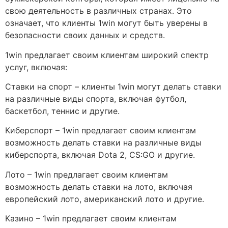
свою деятельность в различных странах. Это
означает, что клиенты 1win могут быть уверены в
безопасности своих данных и средств.
1win предлагает своим клиентам широкий спектр
услуг, включая:
Ставки на спорт – клиенты 1win могут делать ставки
на различные виды спорта, включая футбол,
баскетбол, теннис и другие.
Киберспорт – 1win предлагает своим клиентам
возможность делать ставки на различные виды
киберспорта, включая Dota 2, CS:GO и другие.
Лото – 1win предлагает своим клиентам
возможность делать ставки на лото, включая
европейский лото, американский лото и другие.
Казино – 1win предлагает своим клиентам