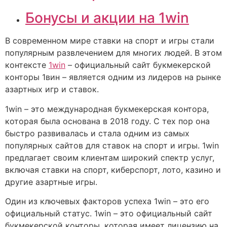
Бонусы и акции на 1win
В современном мире ставки на спорт и игры стали
популярным развлечением для многих людей. В этом
контексте
1win
– официальный сайт букмекерской
конторы 1вин – является одним из лидеров на рынке
азартных игр и ставок.
1win – это международная букмекерская контора,
которая была основана в 2018 году. С тех пор она
быстро развивалась и стала одним из самых
популярных сайтов для ставок на спорт и игры. 1win
предлагает своим клиентам широкий спектр услуг,
включая ставки на спорт, киберспорт, лото, казино и
другие азартные игры.
Один из ключевых факторов успеха 1win – это его
официальный статус. 1win – это официальный сайт
букмекерской конторы, которая имеет лицензию на