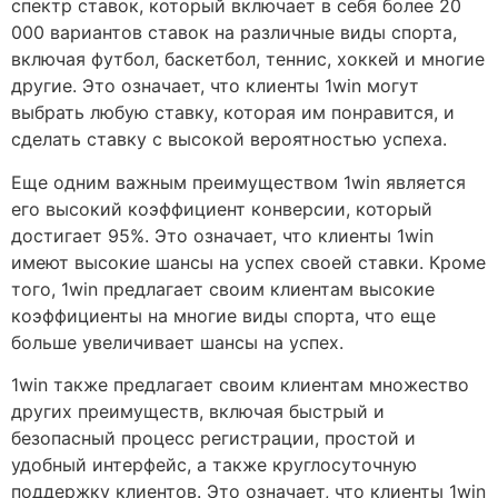
спектр ставок, который включает в себя более 20
000 вариантов ставок на различные виды спорта,
включая футбол, баскетбол, теннис, хоккей и многие
другие. Это означает, что клиенты 1win могут
выбрать любую ставку, которая им понравится, и
сделать ставку с высокой вероятностью успеха.
Еще одним важным преимуществом 1win является
его высокий коэффициент конверсии, который
достигает 95%. Это означает, что клиенты 1win
имеют высокие шансы на успех своей ставки. Кроме
того, 1win предлагает своим клиентам высокие
коэффициенты на многие виды спорта, что еще
больше увеличивает шансы на успех.
1win также предлагает своим клиентам множество
других преимуществ, включая быстрый и
безопасный процесс регистрации, простой и
удобный интерфейс, а также круглосуточную
поддержку клиентов. Это означает, что клиенты 1win