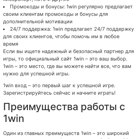
Промокоды и бонусы: 1win регулярно предлагает
своим клиентам промокоды и бонусы для
дополнительной мотивации
24/7 поддержка: 1win предлагает 24/7 поддержку
для своих клиентов, чтобы помочь им в любое
время
Если вы ищете надежный и безопасный партнер для
игры, то официальный сайт 1win – это ваш выбор.
1win – это место, где вы можете найти все, что вам
нужно для успешной игры.
1win вход – это первый шаг к успешной игре.
Зарегистрируйтесь сейчас и начните играть!
Преимущества работы с
1win
Один из главных преимуществ 1win – это широкий