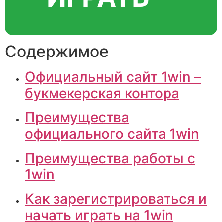
Содержимое
Официальный сайт 1win –
букмекерская контора
Преимущества
официального сайта 1win
Преимущества работы с
1win
Как зарегистрироваться и
начать играть на 1win