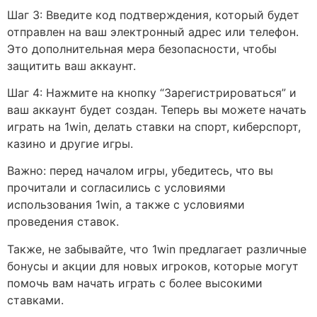
Шаг 3: Введите код подтверждения, который будет
отправлен на ваш электронный адрес или телефон.
Это дополнительная мера безопасности, чтобы
защитить ваш аккаунт.
Шаг 4: Нажмите на кнопку “Зарегистрироваться” и
ваш аккаунт будет создан. Теперь вы можете начать
играть на 1win, делать ставки на спорт, киберспорт,
казино и другие игры.
Важно: перед началом игры, убедитесь, что вы
прочитали и согласились с условиями
использования 1win, а также с условиями
проведения ставок.
Также, не забывайте, что 1win предлагает различные
бонусы и акции для новых игроков, которые могут
помочь вам начать играть с более высокими
ставками.