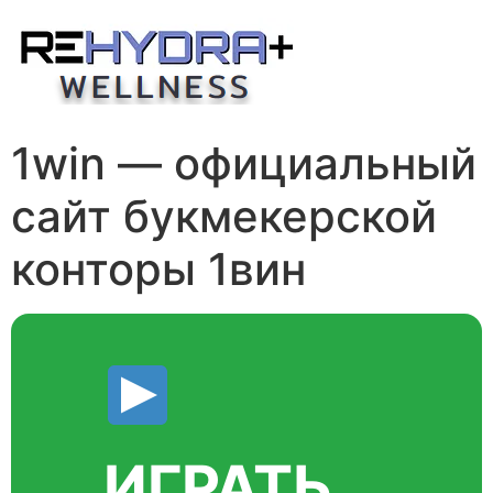
Skip
to
content
1win — официальный
сайт букмекерской
конторы 1вин
ИГРАТЬ