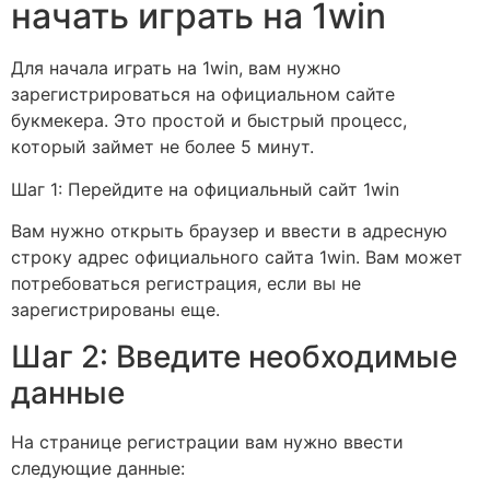
начать играть на 1win
Для начала играть на 1win, вам нужно
зарегистрироваться на официальном сайте
букмекера. Это простой и быстрый процесс,
который займет не более 5 минут.
Шаг 1: Перейдите на официальный сайт 1win
Вам нужно открыть браузер и ввести в адресную
строку адрес официального сайта 1win. Вам может
потребоваться регистрация, если вы не
зарегистрированы еще.
Шаг 2: Введите необходимые
данные
На странице регистрации вам нужно ввести
следующие данные: