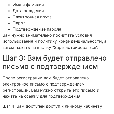
Имя и фамилия
Дата рождения
Электронная почта
Пароль
Подтверждение пароля
Вам нужно внимательно прочитать условия
использования и политику конфиденциальности, а
затем нажать на кнопку “Зарегистрироваться”.
Шаг 3: Вам будет отправлено
письмо с подтверждением
После регистрации вам будет отправлено
электронное письмо с подтверждением
регистрации. Вам нужно открыть это письмо и
нажать на ссылку для подтверждения.
Шаг 4: Вам доступен доступ к личному кабинету