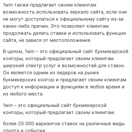
1win также предлагает своим клиентам
возможность использовать зеркало сайта, если они
не могут доступаться к официальному сайту из-за
каких-либо причин. Это позволяет клиентам
продолжать делать ставки и использовать функции
сайта, не завися от местоположения.
В целом, 1win – это официальный сайт букмекерской
конторы, который предлагает своим клиентам
широкий спектр услуг и возможностей для ставок.
Он является одним из лидеров на рынке
букмекерских контор и предлагает своим клиентам
доступ к информации и функциям в любое время и
из любого места.
1win – это официальный сайт букмекерской
конторы, который предлагает своим клиентам:
более 20 000 вариантов ставок на различные виды
спорта и события;