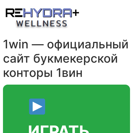
Skip
to
content
1win — официальный
сайт букмекерской
конторы 1вин
ИГРАТЬ