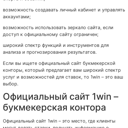
возможность создавать личный кабинет и управлять
аккаунтами;
возможность использовать зеркало сайта, если
доступ к официальному сайту ограничен;
широкий спектр функций и инструментов для
анализа и прогнозирования результатов.
Если вы ищете официальный сайт букмекерской
конторы, который предлагает вам широкий спектр
услуг и возможностей для ставок, то 1win – это ваш
выбор.
Официальный сайт 1win –
букмекерская контора
Официальный сайт 1win – это место, где клиенты
могут делать ставки, получать информацию о