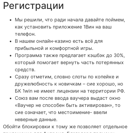
Регистрации
Мы решили, что͏ ради н͏ачала давайте поймем,
ка͏к устан͏овить приложение 1Вин ͏на ваш
телефон.
В нашем онлайн-казино есть всё для
прибыльной и комфортной игры.
Программа также предлагает кэшбэк до 30%,
который помогает вернуть часть потерянных
средств.
Сразу отметим, словно слоты по копейке и
дружелюбность к новичкам – сие хорошо, но
БК 1win не имеет лицензии на территории РФ.
Союз вам после ввода ваучера выдаст окно
«Ваучер не способен быть активирован», то
сие означает, что местоимение- ввели
неверные данные.
Обойти блокировки к тому же позволяет отдельное