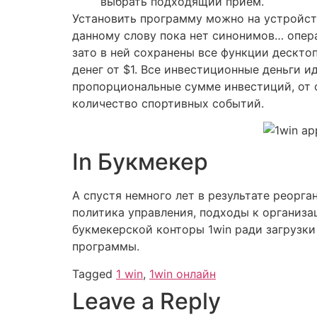
выбрать подходящий прием.
Установить программу можно на устройст
данному слову пока нет синонимов… опер
зато в ней сохранены все функции дескто
денег от $1. Все инвестиционные деньги и
пропорциональные сумме инвестиций, от 
количество спортивных событий.
In Букмекер
А спустя немного лет в результате реорга
политика управления, подходы к организа
букмекерской конторы 1win ради загрузки
программы.
Tagged
1 win
,
1win онлайн
Leave a Reply