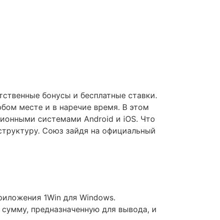
тственные бонусы и бесплатные ставки.
бом месте и в наречие время. В этом
ионными системами Android и iOS. Что
 структуру. Союз зайдя на официальный
риложения 1Win для Windows.
и сумму, предназначенную для вывода, и