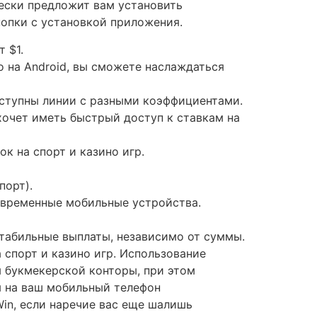
чески предложит вам установить
нопки с установкой приложения.
 $1.
о на Android, вы сможете наслаждаться
оступны линии с разными коэффициентами.
 хочет иметь быстрый доступ к ставкам на
к на спорт и казино игр.
порт).
овременные мобильные устройства.
табильные выплаты, независимо от суммы.
спорт и казино игр. Использование
 букмекерской конторы, при этом
ы на ваш мобильный телефон
in, если наречие вас еще шалишь