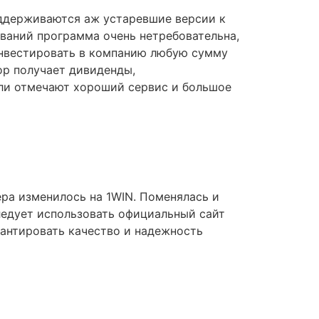
оддерживаются аж устаревшие версии к
ваний программа очень нетребовательна,
 инвестировать в компанию любую сумму
тор получает дивиденды,
ели отмечают хороший сервис и большое
ера изменилось на 1WIN. Поменялась и
ледует использовать официальный сайт
рантировать качество и надежность