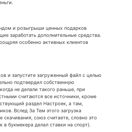
еньги.
ондом и розыгрыши ценных подарков
щие заработать дополнительные средства.
поощряя особенно активных клиентов
ов и запустите загруженный файл с целью
тельно подтвердил собственную
огда не делали такого раньше, при
естными считаются все источники, кроме
тствующий раздел Настроек, а там,
ков. Вслед За Тем этого загрузка
 скачивания, союз считаете, словно это
к в букмекера делал ставки на спорт).