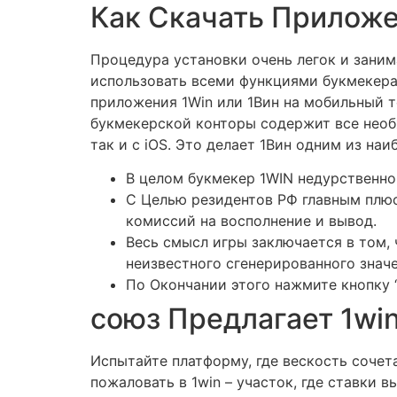
Как Скачать Приложен
Процедура установки очень легок и заним
использовать всеми функциями букмекера
приложения 1Win или 1Вин на мобильный т
букмекерской конторы содержит все необ
так и с iOS. Это делает 1Вин одним из на
В целом букмекер 1WIN недурственно
С Целью резидентов РФ главным плюс
комиссий на восполнение и вывод.
Весь смысл игры заключается в том, 
неизвестного сгенерированного значе
По Окончании этого нажмите кнопку 
союз Предлагает 1wi
Испытайте платформу, где вескость сочет
пожаловать в 1win – участок, где ставки 