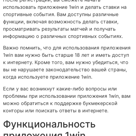
использовать приложение 1win и делать ставки на
спортивные события. Вам доступны различные
функции, включая возможность делать ставки,
просматривать результаты матчей и получать
информацию о различных спортивных событиях.
Важно помнить, что для использования приложения
1win вам нужно быть старше 18 лет и иметь доступ
к интернету. Кроме того, вам нужно убедиться, что
вы не нарушаете законодательство вашей страны,
когда используете приложение 1win.
Если у вас возникнут какие-либо вопросы или
проблемы при использовании приложения 1win, вам
можно обратиться к поддержке букмекерской
конторы или поискать ответы в интернете.
Функциональность
приложения 1win