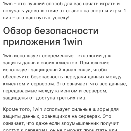
1win – это лучший способ для вас начать играть и
получать удовольствие от ставок на спорт и игры. 1
вин – это ваш путь к успеху!
Обзор безопасности
приложения 1win
1win использует современные технологии для
защиты данных своих клиентов. Приложение
использует защищенный канал связи, чтобы
обеспечить безопасность передачи данных между
клиентом и сервером. Это означает, что все данные,
передаваемые между клиентом и сервером,
защищены от доступа третьих лиц.
Кроме того, 1win использует сильные шифры для
защиты данных, хранящихся на серверах. Это
означает, что даже если злоумышленник получит
доступ к серверам, он не сможет прочитать или