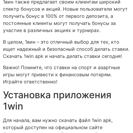
1вин также предлагает своим клиентам широкий
спектр бонусов и акций. Новые пользователи могут
получить бонус в 100% от первого депозита, а
постоянные клиенты могут получать бонусы за
участие в различных акциях и турнирах.
В целом, 1вин – это отличный выбор для тех, кто
ищет надежный и безопасный способ делать ставки.
Скачать 1win apk и начать делать ставки сегодня!
Важно! Помните, что ставки на спорт и азартные
игры могут привести к финансовым потерям.
Играйте ответственно!
Установка приложения
1win
Для начала, вам нужно скачать файл 1win apk,
который доступен на официальном сайте