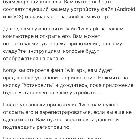
букмекерской конторы. Вам нужно выбрать
соответствующий вашему устройству файл (Android
или iOS) и скачать его на свой компьютер.
Далее, вам нужно найти файл 1win apk на вашем
компьютере и открыть его. Вам может
потребоваться установка приложения, поэтому
следуйте инструкциям, которые будут
отображаться на экране.
Когда вы откроете файл 1win apk, вам будет
предложено установить приложение. Нажмите на
кнопку “Установить” и дождитесь, пока приложение
будет установлен на ваше устройство.
После установки приложения 1win, вам нужно
открыть его и зарегистрироваться, если вы еще не
сделали это. Вам нужно ввести свои данные и
подтвердить регистрацию.
После регистрации, вы сможете начать