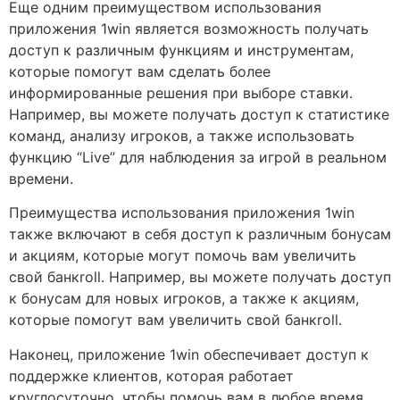
Еще одним преимуществом использования
приложения 1win является возможность получать
доступ к различным функциям и инструментам,
которые помогут вам сделать более
информированные решения при выборе ставки.
Например, вы можете получать доступ к статистике
команд, анализу игроков, а также использовать
функцию “Live” для наблюдения за игрой в реальном
времени.
Преимущества использования приложения 1win
также включают в себя доступ к различным бонусам
и акциям, которые могут помочь вам увеличить
свой банкroll. Например, вы можете получать доступ
к бонусам для новых игроков, а также к акциям,
которые помогут вам увеличить свой банкroll.
Наконец, приложение 1win обеспечивает доступ к
поддержке клиентов, которая работает
круглосуточно, чтобы помочь вам в любое время,