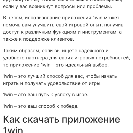
если у вас возникнут вопросы или проблемы.
В целом, использование приложения 1win может
помочь вам улучшить свой игровой опыт, получив
доступ к различным функциям и инструментам, а
также к поддержке клиентов.
Таким образом, если вы ищете надежного и
удобного партнера для своих игровых потребностей,
то приложение 1win – это идеальный выбор.
1win – это лучший способ для вас, чтобы начать
играть и получать удовольствие от игры.
1win – это ваш путь к успеху в игре.
1win – это ваш способ к победе.
Как скачать приложение
1win