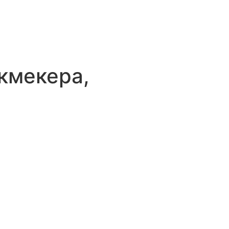
кмекера,