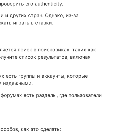
оверить его authenticity.
и и других стран. Однако, из-за
ать играть в ставки.
яется поиск в поисковиках, таких как
получите список результатов, включая
ях есть группы и аккаунты, которые
ся надежными.
 форумах есть разделы, где пользователи
особов, как это сделать: