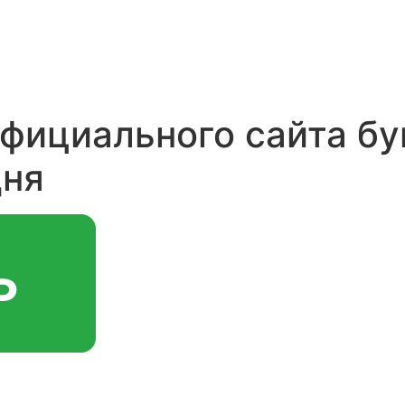
официального сайта бу
дня
Ь