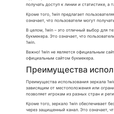
получать доступ к линии и статистике, а 
Кроме того, 1win предлагает пользовател
означает, что пользователи могут получа
В целом, 1win – это отличный выбор для т
букмекера. Это означает, что пользовател
1win.
Важно! 1win не является официальным сай
официальным сайтом букмекера.
Преимущества исполь
Преимущества использования зеркала 1win
зависящим от местоположения или огранич
позволяет игрокам из разных стран и реги
Кроме того, зеркало 1win обеспечивает б
через защищенный канал. Это означает, ч