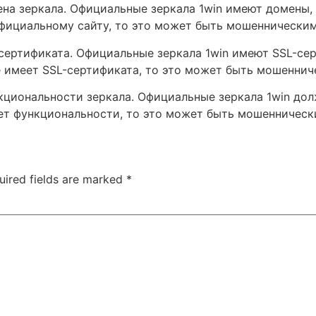
а зеркала. Официальные зеркала 1win имеют домены, 
 официальному сайту, то это может быть мошеннически
сертификата. Официальные зеркала 1win имеют SSL-сер
е имеет SSL-сертификата, то это может быть мошеннич
кциональности зеркала. Официальные зеркала 1win до
еет функциональности, то это может быть мошенническ
uired fields are marked
*