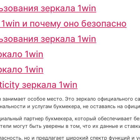
зования зеркала 1win
 1win и почему оно безопасно
зования зеркала 1win
ркало 1win
ркало 1win
icity зеркала 1win
n занимает особое место. Это зеркало официального с
нальности и услугам букмекера, не оставаясь на офици
фициальный партнер букмекера, который обеспечивает б
атели могут быть уверены в том, что их данные и став
пасность, но и предлагает широкий спектр функций и у