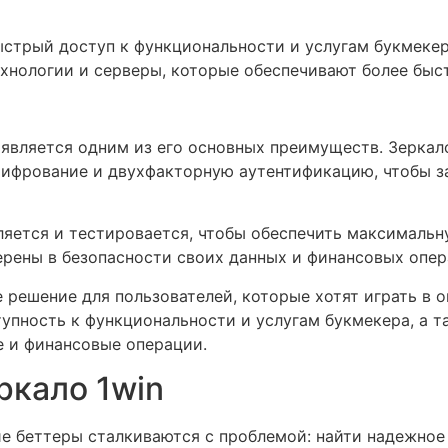
ыстрый доступ к функциональности и услугам букмекера
хнологии и серверы, которые обеспечивают более быст
 является одним из его основных преимуществ. Зеркал
-шифрование и двухфакторную аутентификацию, чтобы 
вляется и тестировается, чтобы обеспечить максимальн
ерены в безопасности своих данных и финансовых опера
е решение для пользователей, которые хотят играть в о
упность к функциональности и услугам букмекера, а т
е и финансовые операции.
ркало 1win
ие беттеры сталкиваются с проблемой: найти надежное