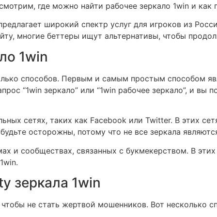
смотрим, где можно найти рабочее зеркало 1win и как пр
предлагает широкий спектр услуг для игроков из Росси
йту, многие беттеры ищут альтернативы, чтобы продолж
ло 1win
колько способов. Первым и самым простым способом явл
прос “1win зеркало” или “1win рабочее зеркало”, и вы 
ных сетях, таких как Facebook или Twitter. В этих сет
, будьте осторожны, потому что не все зеркала являют
ах и сообществах, связанных с букмекерством. В этих
1win.
ty зеркала 1win
, чтобы не стать жертвой мошенников. Вот несколько сп