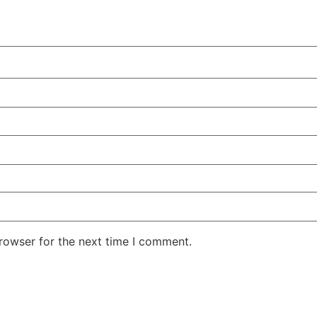
rowser for the next time I comment.