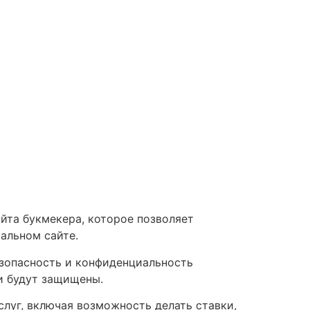
айта букмекера, которое позволяет
альном сайте.
езопасность и конфиденциальность
ки будут защищены.
слуг, включая возможность делать ставки,