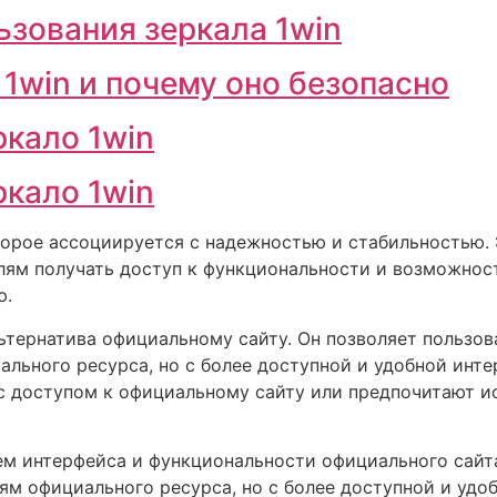
зования зеркала 1win
 1win и почему оно безопасно
ркало 1win
ркало 1win
торое ассоциируется с надежностью и стабильностью.
лям получать доступ к функциональности и возможност
ю.
альтернатива официальному сайту. Он позволяет пользо
льного ресурса, но с более доступной и удобной инте
с доступом к официальному сайту или предпочитают и
ием интерфейса и функциональности официального сайт
м официального ресурса, но с более доступной и удо