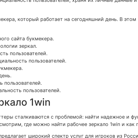
мекера, который работает на сегодняшний день. В этом
ного сайта букмекера.
нологии зеркал.
сть пользователей.
циальность пользователей.
укмекера.
день.
ь пользователей.
альность пользователей.
ркало 1win
еттеры сталкиваются с проблемой: найти надежное и фу
смотрим, где можно найти рабочее зеркало 1win и как пр
предлагает широкий спектр услуг для игроков из Росси