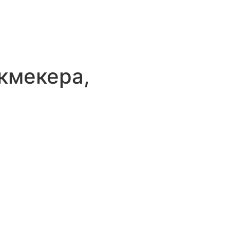
кмекера,