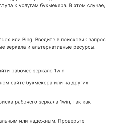
тупа к услугам букмекера. В этом случае,
dex или Bing. Введите в поисковик запрос
ные зеркала и альтернативные ресурсы.
йти рабочее зеркало 1win.
ном сайте букмекера или на других
ска рабочего зеркала 1win, так как
циальным или надежным. Проверьте,