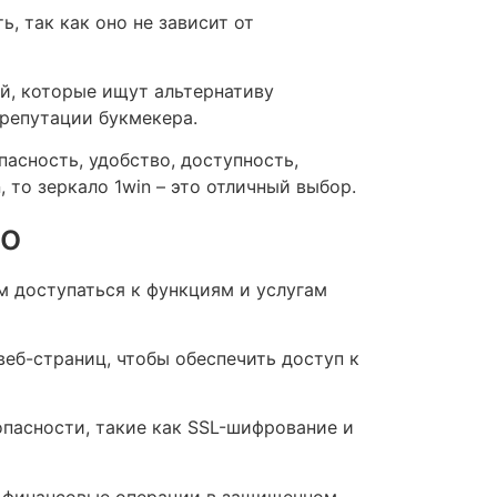
, так как оно не зависит от
й, которые ищут альтернативу
репутации букмекера.
асность, удобство, доступность,
 то зеркало 1win – это отличный выбор.
но
ям доступаться к функциям и услугам
веб-страниц, чтобы обеспечить доступ к
опасности, такие как SSL-шифрование и
 и финансовые операции в защищенном