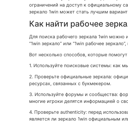
ограничений на доступ к официальному са
зеркало 1win может стать лучшим вариант
Как найти рабочее зерка
Для поиска рабочего зеркала 1win можно и
“1win зеркало” или “1win рабочее зеркало
Вот несколько способов, которые помогут 
1. Используйте поисковые системы: как м
2. Проверьте официальные зеркала: офици
ресурсах, связанных с букмекером.
3. Используйте форумы и сообщества: фор
многие игроки делятся информацией о св
4. Проверьте authenticity: перед использ
является ли зеркало 1win официальным ил