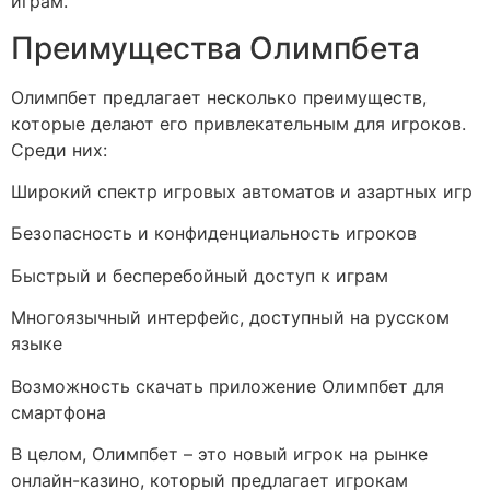
играм.
Преимущества Олимпбета
Олимпбет предлагает несколько преимуществ,
которые делают его привлекательным для игроков.
Среди них:
Широкий спектр игровых автоматов и азартных игр
Безопасность и конфиденциальность игроков
Быстрый и бесперебойный доступ к играм
Многоязычный интерфейс, доступный на русском
языке
Возможность скачать приложение Олимпбет для
смартфона
В целом, Олимпбет – это новый игрок на рынке
онлайн-казино, который предлагает игрокам