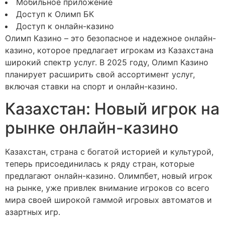
Мобильное приложение
Доступ к Олимп БК
Доступ к онлайн-казино
Олимп Казино – это безопасное и надежное онлайн-
казино, которое предлагает игрокам из Казахстана
широкий спектр услуг. В 2025 году, Олимп Казино
планирует расширить свой ассортимент услуг,
включая ставки на спорт и онлайн-казино.
Казахстан: Новый игрок на
рынке онлайн-казино
Казахстан, страна с богатой историей и культурой,
теперь присоединилась к ряду стран, которые
предлагают онлайн-казино. Олимпбет, новый игрок
на рынке, уже привлек внимание игроков со всего
мира своей широкой гаммой игровых автоматов и
азартных игр.