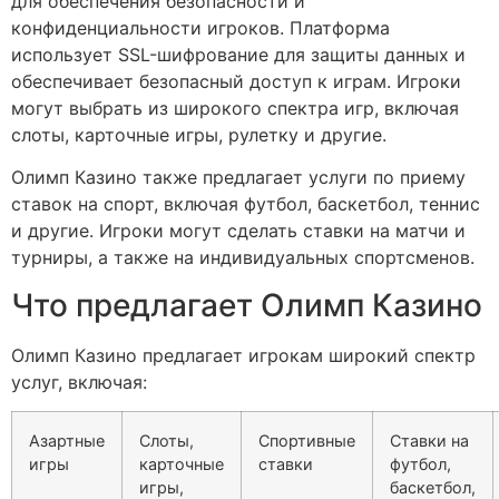
для обеспечения безопасности и
конфиденциальности игроков. Платформа
использует SSL-шифрование для защиты данных и
обеспечивает безопасный доступ к играм. Игроки
могут выбрать из широкого спектра игр, включая
слоты, карточные игры, рулетку и другие.
Олимп Казино также предлагает услуги по приему
ставок на спорт, включая футбол, баскетбол, теннис
и другие. Игроки могут сделать ставки на матчи и
турниры, а также на индивидуальных спортсменов.
Что предлагает Олимп Казино
Олимп Казино предлагает игрокам широкий спектр
услуг, включая:
Азартные
Слоты,
Спортивные
Ставки на
игры
карточные
ставки
футбол,
игры,
баскетбол,