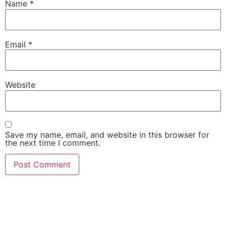
Name
*
Email
*
Website
Save my name, email, and website in this browser for
the next time I comment.