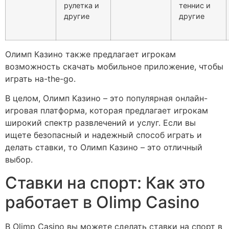
рулетка и
теннис и
другие
другие
Олимп Казино также предлагает игрокам
возможность скачать мобильное приложение, чтобы
играть на-the-go.
В целом, Олимп Казино – это популярная онлайн-
игровая платформа, которая предлагает игрокам
широкий спектр развлечений и услуг. Если вы
ищете безопасный и надежный способ играть и
делать ставки, то Олимп Казино – это отличный
выбор.
Ставки на спорт: Как это
работает в Olimp Casino
В Olimp Casino вы можете сделать ставки на спорт в