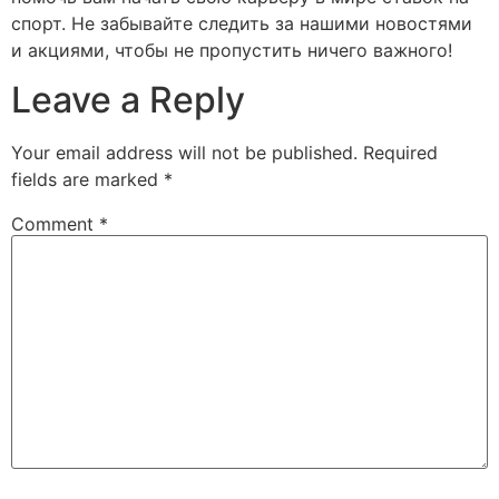
спорт. Не забывайте следить за нашими новостями
и акциями, чтобы не пропустить ничего важного!
Leave a Reply
Your email address will not be published.
Required
fields are marked
*
Comment
*