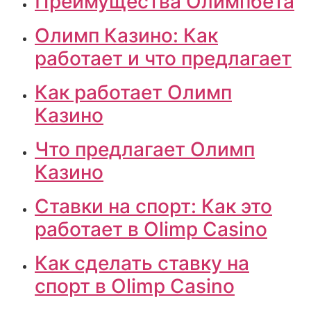
Преимущества Олимпбета
Олимп Казино: Как
работает и что предлагает
Как работает Олимп
Казино
Что предлагает Олимп
Казино
Ставки на спорт: Как это
работает в Olimp Casino
Как сделать ставку на
спорт в Olimp Casino