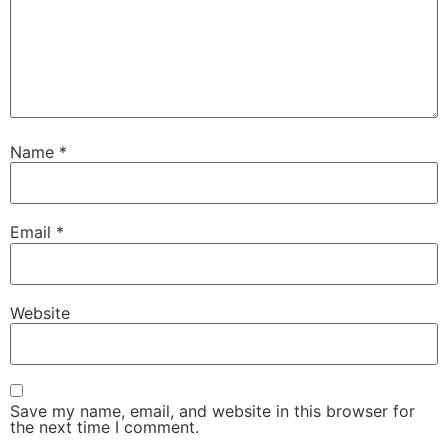
Name
*
Email
*
Website
Save my name, email, and website in this browser for
the next time I comment.