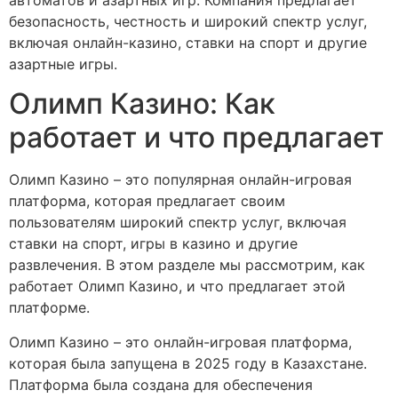
автоматов и азартных игр. Компания предлагает
безопасность, честность и широкий спектр услуг,
включая онлайн-казино, ставки на спорт и другие
азартные игры.
Олимп Казино: Как
работает и что предлагает
Олимп Казино – это популярная онлайн-игровая
платформа, которая предлагает своим
пользователям широкий спектр услуг, включая
ставки на спорт, игры в казино и другие
развлечения. В этом разделе мы рассмотрим, как
работает Олимп Казино, и что предлагает этой
платформе.
Олимп Казино – это онлайн-игровая платформа,
которая была запущена в 2025 году в Казахстане.
Платформа была создана для обеспечения