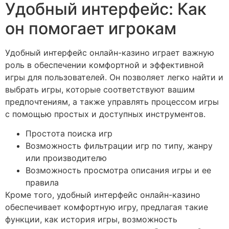
Удобный интерфейс: Как
он помогает игрокам
Удобный интерфейс онлайн-казино играет важную
роль в обеспечении комфортной и эффективной
игры для пользователей. Он позволяет легко найти и
выбрать игры, которые соответствуют вашим
предпочтениям, а также управлять процессом игры
с помощью простых и доступных инструментов.
Простота поиска игр
Возможность фильтрации игр по типу, жанру
или производителю
Возможность просмотра описания игры и ее
правила
Кроме того, удобный интерфейс онлайн-казино
обеспечивает комфортную игру, предлагая такие
функции, как история игры, возможность