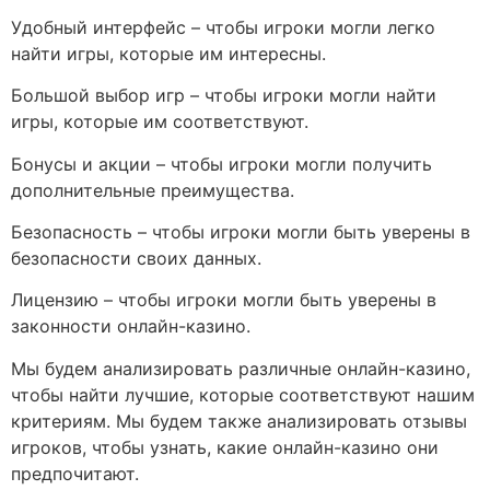
Удобный интерфейс – чтобы игроки могли легко
найти игры, которые им интересны.
Большой выбор игр – чтобы игроки могли найти
игры, которые им соответствуют.
Бонусы и акции – чтобы игроки могли получить
дополнительные преимущества.
Безопасность – чтобы игроки могли быть уверены в
безопасности своих данных.
Лицензию – чтобы игроки могли быть уверены в
законности онлайн-казино.
Мы будем анализировать различные онлайн-казино,
чтобы найти лучшие, которые соответствуют нашим
критериям. Мы будем также анализировать отзывы
игроков, чтобы узнать, какие онлайн-казино они
предпочитают.