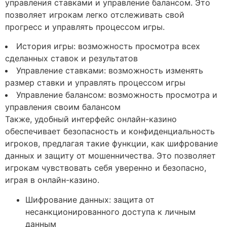
управления ставками и управление балансом. Это
позволяет игрокам легко отслеживать свой
прогресс и управлять процессом игры.
История игры: возможность просмотра всех
сделанных ставок и результатов
Управление ставками: возможность изменять
размер ставки и управлять процессом игры
Управление балансом: возможность просмотра и
управления своим балансом
Также, удобный интерфейс онлайн-казино
обеспечивает безопасность и конфиденциальность
игроков, предлагая такие функции, как шифрование
данных и защиту от мошенничества. Это позволяет
игрокам чувствовать себя уверенно и безопасно,
играя в онлайн-казино.
Шифрование данных: защита от
несанкционированного доступа к личным
данным