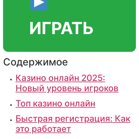
ИГРАТЬ
Содержимое
Казино онлайн 2025:
Новый уровень игроков
Топ казино онлайн
Быстрая регистрация: Как
это работает