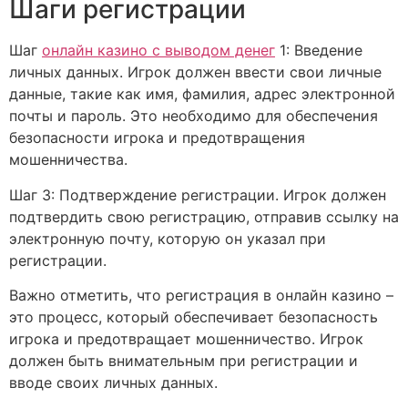
Шаги регистрации
Шаг
онлайн казино с выводом денег
1: Введение
личных данных. Игрок должен ввести свои личные
данные, такие как имя, фамилия, адрес электронной
почты и пароль. Это необходимо для обеспечения
безопасности игрока и предотвращения
мошенничества.
Шаг 3: Подтверждение регистрации. Игрок должен
подтвердить свою регистрацию, отправив ссылку на
электронную почту, которую он указал при
регистрации.
Важно отметить, что регистрация в онлайн казино –
это процесс, который обеспечивает безопасность
игрока и предотвращает мошенничество. Игрок
должен быть внимательным при регистрации и
вводе своих личных данных.