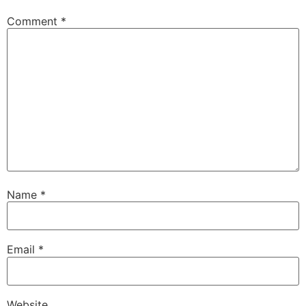
Comment
*
Name
*
Email
*
Website