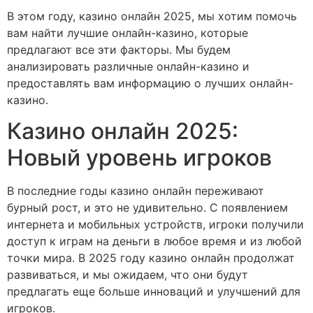
В этом году, казино онлайн 2025, мы хотим помочь
вам найти лучшие онлайн-казино, которые
предлагают все эти факторы. Мы будем
анализировать различные онлайн-казино и
предоставлять вам информацию о лучших онлайн-
казино.
Казино онлайн 2025:
Новый уровень игроков
В последние годы казино онлайн переживают
бурный рост, и это не удивительно. С появлением
интернета и мобильных устройств, игроки получили
доступ к играм на деньги в любое время и из любой
точки мира. В 2025 году казино онлайн продолжат
развиваться, и мы ожидаем, что они будут
предлагать еще больше инноваций и улучшений для
игроков.