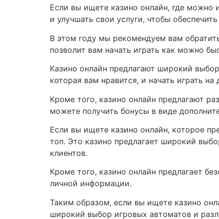
Если вы ищете казино онлайн, где можно и
и улучшать свои услуги, чтобы обеспечит
В этом году мы рекомендуем вам обратит
позволит вам начать играть как можно бы
Казино онлайн предлагают широкий выбор 
которая вам нравится, и начать играть на 
Кроме того, казино онлайн предлагают ра
можете получить бонусы в виде дополните
Если вы ищете казино онлайн, которое пр
топ. Это казино предлагает широкий выбо
клиентов.
Кроме того, казино онлайн предлагает бе
личной информации.
Таким образом, если вы ищете казино онла
широкий выбор игровых автоматов и разли