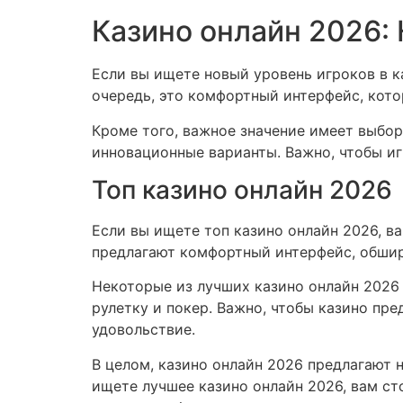
Казино онлайн 2026:
Если вы ищете новый уровень игроков в к
очередь, это комфортный интерфейс, кото
Кроме того, важное значение имеет выбор
инновационные варианты. Важно, чтобы иг
Топ казино онлайн 2026
Если вы ищете топ казино онлайн 2026, ва
предлагают комфортный интерфейс, обширн
Некоторые из лучших казино онлайн 2026 
рулетку и покер. Важно, чтобы казино пре
удовольствие.
В целом, казино онлайн 2026 предлагают 
ищете лучшее казино онлайн 2026, вам ст