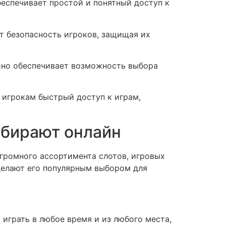
еспечивает простой и понятный доступ к
т безопасность игроков, защищая их
ино обеспечивает возможность выбора
 игрокам быстрый доступ к играм,
ыбирают онлайн
огромного ассортимента слотов, игровых
делают его популярным выбором для
 играть в любое время и из любого места,