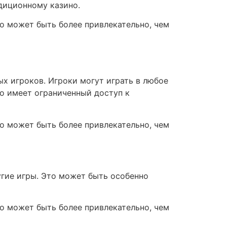
адиционному казино.
то может быть более привлекательно, чем
х игроков. Игроки могут играть в любое
то имеет ограниченный доступ к
то может быть более привлекательно, чем
угие игры. Это может быть особенно
то может быть более привлекательно, чем