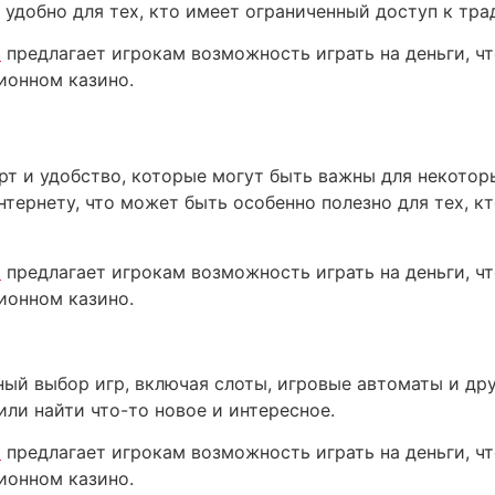
о удобно для тех, кто имеет ограниченный доступ к тр
о
предлагает игрокам возможность играть на деньги, ч
ионном казино.
т и удобство, которые могут быть важны для некоторы
интернету, что может быть особенно полезно для тех, к
о
предлагает игрокам возможность играть на деньги, ч
ионном казино.
ый выбор игр, включая слоты, игровые автоматы и др
или найти что-то новое и интересное.
о
предлагает игрокам возможность играть на деньги, ч
ионном казино.