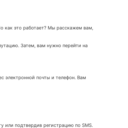
Но как это работает? Мы расскажем вам,
утацию. Затем, вам нужно перейти на
ес электронной почты и телефон. Вам
ту или подтвердив регистрацию по SMS.