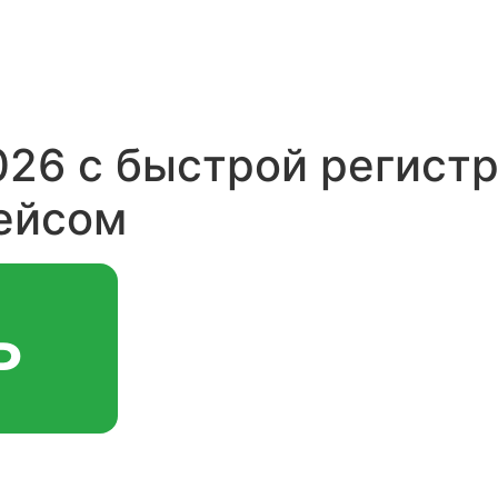
026 с быстрой регист
ейсом
Ь