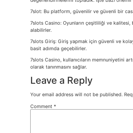
7slot: Bu platform, güvenilir ve güvenli bir ca
7slots Casino: Oyunların çeşitliliği ve kalitesi
alabilirler.
7slots Giriş: Giriş yapmak için güvenli ve kol
basit adımda geçebilirler.
7slots Casino, kullanıcıların memnuniyetini art
olarak tanınmasını sağlar.
Leave a Reply
Your email address will not be published.
Req
Comment
*