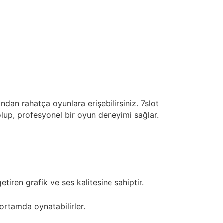
ından rahatça oyunlara erişebilirsiniz. 7slot
 olup, profesyonel bir oyun deneyimi sağlar.
getiren grafik ve ses kalitesine sahiptir.
 ortamda oynatabilirler.