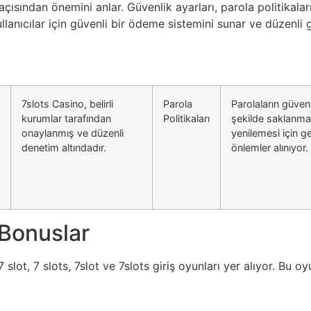
çısından önemini anlar. Güvenlik ayarları, parola politikaları
llanıcılar için güvenli bir ödeme sistemini sunar ve düzenli güve
7slots Casino, belirli
Parola
Parolaların güvenl
kurumlar tarafından
Politikaları
şekilde saklanma
onaylanmış ve düzenli
yenilemesi için g
denetim altındadır.
önlemler alınıyor.
 Bonuslar
lot, 7 slots, 7slot ve 7slots giriş oyunları yer alıyor. Bu oy