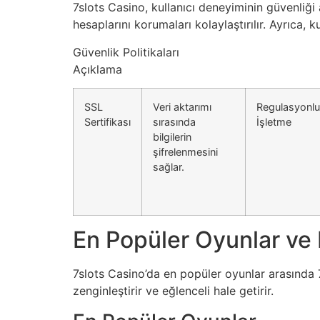
7slots Casino, kullanıcı deneyiminin güvenliği a
hesaplarını korumaları kolaylaştırılır. Ayrıca, ku
Güvenlik Politikaları
Açıklama
SSL
Veri aktarımı
Regulasyonlu
Sertifikası
sırasında
İşletme
bilgilerin
şifrelenmesini
sağlar.
En Popüler Oyunlar ve
7slots Casino’da en popüler oyunlar arasında 7 s
zenginleştirir ve eğlenceli hale getirir.