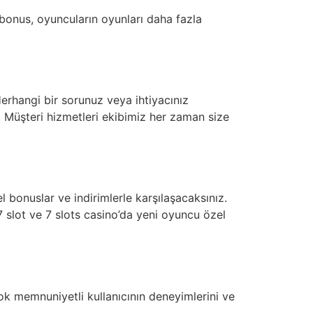
bonus, oyuncuların oyunları daha fazla
 Herhangi bir sorunuz veya ihtiyacınız
iz. Müşteri hizmetleri ekibimiz her zaman size
el bonuslar ve indirimlerle karşılaşacaksınız.
. 7 slot ve 7 slots casino’da yeni oyuncu özel
çok memnuniyetli kullanıcının deneyimlerini ve