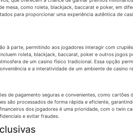
e mesa, como roleta, blackjack, baccarat e poker, em dife
tados para proporcionar uma experiência autêntica de casi
ão à parte, permitindo aos jogadores interagir com crupiê
 incluem roleta, blackjack, baccarat, poker e outros jogos
tmosfera de um casino físico tradicional. Essa opção perm
onveniência e a interatividade de um ambiente de casino re
es de pagamento seguras e convenientes, como cartões de 
ques são processados de forma rápida e eficiente, garanti
nanceiros dos jogadores é uma prioridade, com o twin casi
denciais e evitar fraudes.
clusivas