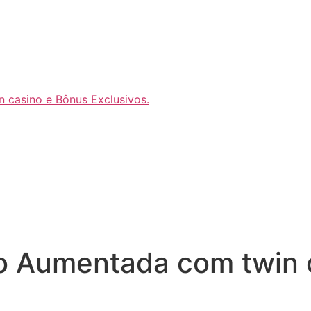
casino e Bônus Exclusivos.
 Aumentada com twin 