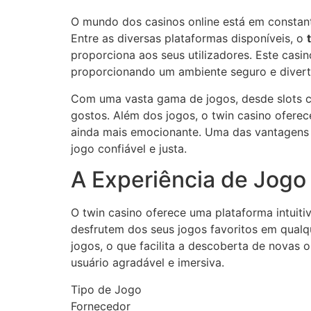
O mundo dos casinos online está em constant
Entre as diversas plataformas disponíveis, o
proporciona aos seus utilizadores. Este casi
proporcionando um ambiente seguro e diverti
Com uma vasta gama de jogos, desde slots cl
gostos. Além dos jogos, o twin casino ofer
ainda mais emocionante. Uma das vantagens m
jogo confiável e justa.
A Experiência de Jogo 
O twin casino oferece uma plataforma intuiti
desfrutem dos seus jogos favoritos em qualq
jogos, o que facilita a descoberta de novas 
usuário agradável e imersiva.
Tipo de Jogo
Fornecedor