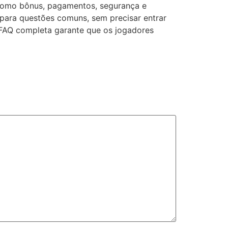
 como bônus, pagamentos, segurança e
 para questões comuns, sem precisar entrar
 FAQ completa garante que os jogadores