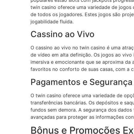
twin casino oferece uma variedade de jogos d
de todos os jogadores. Estes jogos são proje
jogabilidade fluida.
Cassino ao Vivo
O cassino ao vivo no twin casino é uma atraç
de vídeo em alta definição. Os jogos ao vivo
imersiva e emocionante que se aproxima da a
favoritos no conforto de suas casas, com a c
Pagamentos e Segurança
O twin casino oferece uma variedade de opçõ
transferências bancárias. Os depósitos e sa
fundos sem demora. A segurança dos dados fi
avançadas para proteger as informações confi
Bônus e Promoções Ex