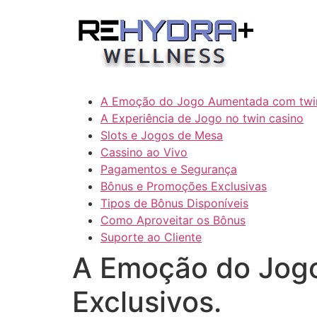
Skip
to
content
A Emoção do Jogo Aumentada com twin 
A Experiência de Jogo no twin casino
Slots e Jogos de Mesa
Cassino ao Vivo
Pagamentos e Segurança
Bônus e Promoções Exclusivas
Tipos de Bônus Disponíveis
Como Aproveitar os Bônus
Suporte ao Cliente
A Emoção do Jogo
Exclusivos.