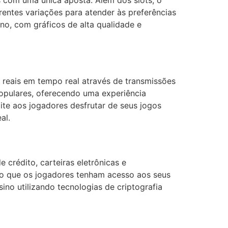
rentes variações para atender às preferências
no, com gráficos de alta qualidade e
s reais em tempo real através de transmissões
 populares, oferecendo uma experiência
ite aos jogadores desfrutar de seus jogos
al.
crédito, carteiras eletrônicas e
ndo que os jogadores tenham acesso aos seus
no utilizando tecnologias de criptografia