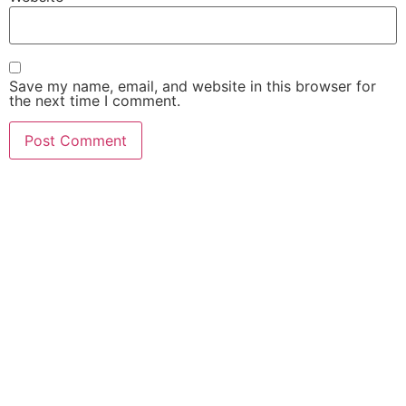
Save my name, email, and website in this browser for
the next time I comment.