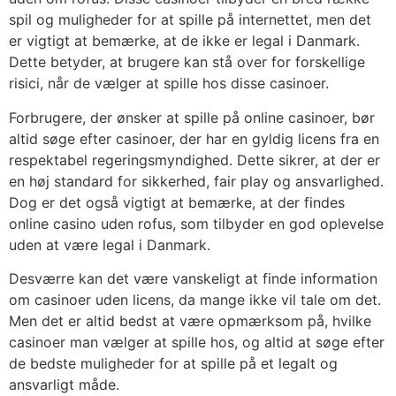
spil og muligheder for at spille på internettet, men det
er vigtigt at bemærke, at de ikke er legal i Danmark.
Dette betyder, at brugere kan stå over for forskellige
risici, når de vælger at spille hos disse casinoer.
Forbrugere, der ønsker at spille på online casinoer, bør
altid søge efter casinoer, der har en gyldig licens fra en
respektabel regeringsmyndighed. Dette sikrer, at der er
en høj standard for sikkerhed, fair play og ansvarlighed.
Dog er det også vigtigt at bemærke, at der findes
online casino uden rofus, som tilbyder en god oplevelse
uden at være legal i Danmark.
Desværre kan det være vanskeligt at finde information
om casinoer uden licens, da mange ikke vil tale om det.
Men det er altid bedst at være opmærksom på, hvilke
casinoer man vælger at spille hos, og altid at søge efter
de bedste muligheder for at spille på et legalt og
ansvarligt måde.