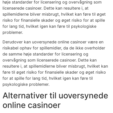
høje standarder for licensering og overvågning som
licenserede casinoer. Dette kan resultere i, at
spillemidlerne bliver misbrugt, hvilket kan føre til øget
risiko for finansielle skader og øget risiko for at spille
for lang tid, hvilket igen kan føre til psykologiske
problemer.
Derudover kan uoversynede online casinoer være en
risikabel ophav for spillemidler, da de ikke overholder
de samme høje standarder for licensering og
overvågning som licenserede casinoer. Dette kan
resultere i, at spillemidlerne bliver misbrugt, hvilket kan
føre til øget risiko for finansielle skader og øget risiko
for at spille for lang tid, hvilket igen kan føre til
psykologiske problemer.
Alternativer til uoversynede
online casinoer