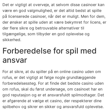
Det er vigtigt at overveje, at selvom disse casinoer kan
være en god valgmulighed, er det altid bedst at spille
på licenserede casinoer, når det er muligt. Men for dem,
der ønsker at spille uden at være bekymret for licens, er
der flere sikre og betrouvable alternativer til
tilgængelige, som tilbyder en god oplevelse og
sikkerhed.
Forberedelse for spil med
ansvar
For at sikre, at du spiller på en online casino uden om
rofus, er det vigtigt at følge nogle grundlæggende
forberedelsessteg. For at finde det bedste casino uden
om rofus, skal du først undersøge, om casinoet har en
god reputasjon og er et ansvarsfuldt spilmodtager. Det
er afgørende at vælge et casino, der respekterer dine
spilbehov og sikrer en sikker og ansvarsfuld oplevelse.