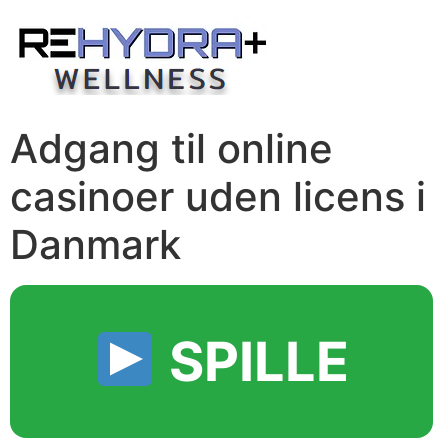
Skip
to
content
Adgang til online
casinoer uden licens i
Danmark
SPILLE