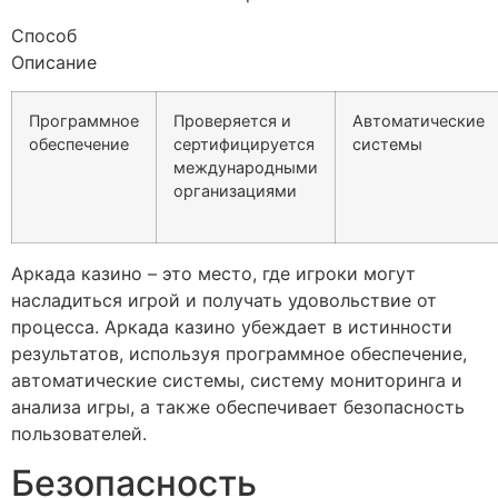
Способ
Описание
Программное
Проверяется и
Автоматические
обеспечение
сертифицируется
системы
международными
организациями
Аркада казино – это место, где игроки могут
насладиться игрой и получать удовольствие от
процесса. Аркада казино убеждает в истинности
результатов, используя программное обеспечение,
автоматические системы, систему мониторинга и
анализа игры, а также обеспечивает безопасность
пользователей.
Безопасность