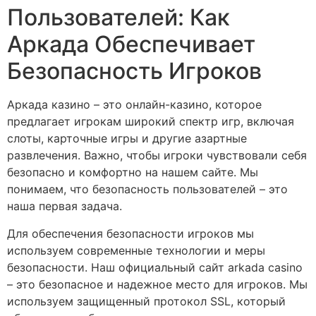
Пользователей: Как
Аркада Обеспечивает
Безопасность Игроков
Аркада казино – это онлайн-казино, которое
предлагает игрокам широкий спектр игр, включая
слоты, карточные игры и другие азартные
развлечения. Важно, чтобы игроки чувствовали себя
безопасно и комфортно на нашем сайте. Мы
понимаем, что безопасность пользователей – это
наша первая задача.
Для обеспечения безопасности игроков мы
используем современные технологии и меры
безопасности. Наш официальный сайт arkada casino
– это безопасное и надежное место для игроков. Мы
используем защищенный протокол SSL, который