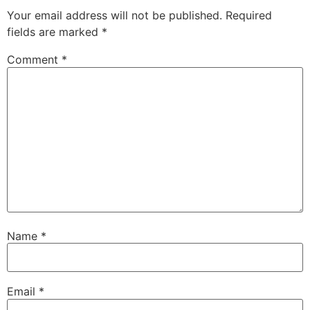
Your email address will not be published.
Required
fields are marked
*
Comment
*
Name
*
Email
*