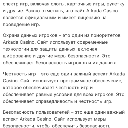
спектр игр, включая слоты, карточные игры, рулетку
и другие. Важно отметить, что сайт Arkada Casino
является официальным и имеет лицензию на
проведение игр.
Охрана данных игроков – это один из приоритетов
Arkada Casino. Сайт использует современные
технологии для защиты данных, включая
шифрование и другие меры безопасности. Это
обеспечивает безопасность игроков и их данных.
Честность игр – это еще один важный аспект Arkada
Casino. Сайт использует программное обеспечение,
которое обеспечивает честность игр и
обеспечивает равные условия для всех игроков. Это
обеспечивает справедливость и честность игр.
Безопасность пользователей – это еще один важный
аспект Arkada Casino. Сайт использует меры
безопасности, чтобы обеспечить безопасность