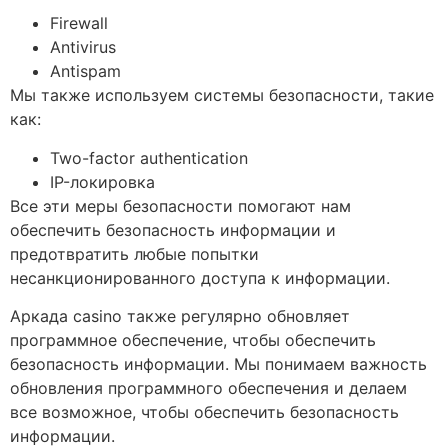
Firewall
Antivirus
Antispam
Мы также используем системы безопасности, такие
как:
Two-factor authentication
IP-локировка
Все эти меры безопасности помогают нам
обеспечить безопасность информации и
предотвратить любые попытки
несанкционированного доступа к информации.
Аркада casino также регулярно обновляет
программное обеспечение, чтобы обеспечить
безопасность информации. Мы понимаем важность
обновления программного обеспечения и делаем
все возможное, чтобы обеспечить безопасность
информации.