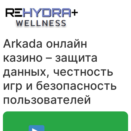
Skip
to
content
Arkada онлайн
казино – защита
данных, честность
игр и безопасность
пользователей