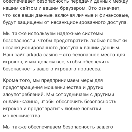
обеспечивает безопасность передачи данных между
нашим сайтом и вашим браузером. Это означает,
что все ваши данные, включая личные и финансовые,
будут защищены от несанкционированного доступа.
Мы также используем надежные системы
безопасности, чтобы предотвратить любые попытки
несанкционированного доступа к вашим данным.
Наш сайт arkada casino – это безопасное место для
игроков, и мы делаем все, чтобы обеспечить
безопасность вашего игрового процесса.
Кроме того, мы предпринимаем меры для
предотвращения мошенничества и других
злоупотреблений. Мы сотрудничаем с другими
онлайн-казино, чтобы обеспечить безопасность
игроков и предотвратить любые попытки
мошенничества.
Мы также обеспечиваем безопасность вашего