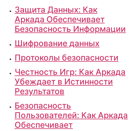
Защита Данных: Как
Аркада Обеспечивает
Безопасность Информации
Шифрование данных
Протоколы безопасности
Честность Игр: Как Аркада
Убеждает в Истинности
Результатов
Безопасность
Пользователей: Как Аркада
Обеспечивает