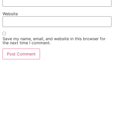
Website
Save my name, email, and website in this browser for
the next time I comment.