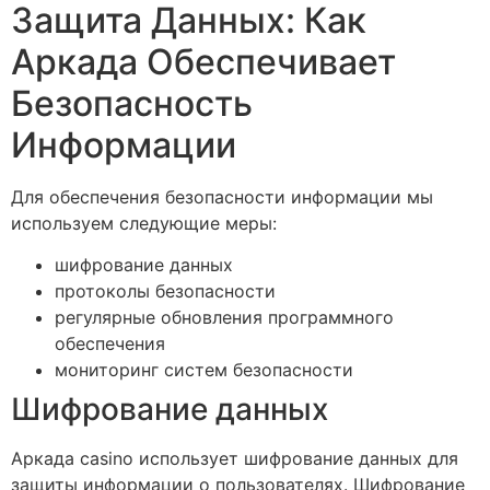
Защита Данных: Как
Аркада Обеспечивает
Безопасность
Информации
Для обеспечения безопасности информации мы
используем следующие меры:
шифрование данных
протоколы безопасности
регулярные обновления программного
обеспечения
мониторинг систем безопасности
Шифрование данных
Аркада casino использует шифрование данных для
защиты информации о пользователях. Шифрование