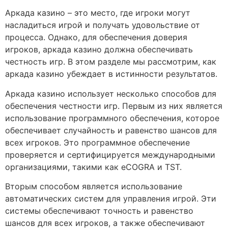
Аркада казино – это место, где игроки могут
насладиться игрой и получать удовольствие от
процесса. Однако, для обеспечения доверия
игроков, аркада казино должна обеспечивать
честность игр. В этом разделе мы рассмотрим, как
аркада казино убеждает в истинности результатов.
Аркада казино использует несколько способов для
обеспечения честности игр. Первым из них является
использование программного обеспечения, которое
обеспечивает случайность и равенство шансов для
всех игроков. Это программное обеспечение
проверяется и сертифицируется международными
организациями, такими как eCOGRA и TST.
Вторым способом является использование
автоматических систем для управления игрой. Эти
системы обеспечивают точность и равенство
шансов для всех игроков, а также обеспечивают