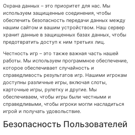
Охрана данных – это приоритет для нас. Мы
используем защищенные соединения, чтобы
обеспечить безопасность передачи данных между
нашим сайтом и вашим устройством. Наш сервер
хранит данные в защищенных базах данных, чтобы
предотвратить доступ к ним третьих лиц.
Честность игр – это также важная часть нашей
работы. Мы используем программное обеспечение,
которое обеспечивает случайность и
справедливость результатов игр. Нашими игрокам
доступны различные игры, включая слоты,
карточные игры, рулетку и другие. Мы
обеспечиваем, чтобы игры были честными и
справедливыми, чтобы игроки могли насладиться
игрой и получать удовольствие.
Безопасность Пользователей