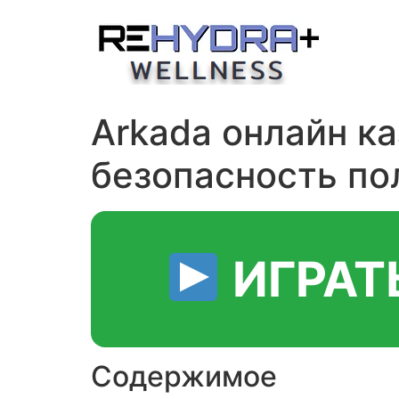
Skip
to
content
Arkada онлайн ка
безопасность по
ИГРАТ
Содержимое