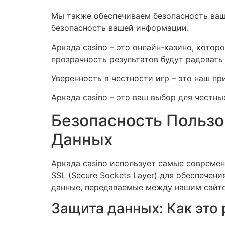
Мы также обеспечиваем безопасность ваш
безопасность вашей информации.
Аркада casino – это онлайн-казино, котор
прозрачность результатов будут радовать
Уверенность в честности игр – это наш пр
Аркада casino – это ваш выбор для честны
Безопасность Пользо
Данных
Аркада casino использует самые совреме
SSL (Secure Sockets Layer) для обеспече
данные, передаваемые между нашим сайто
Защита данных: Как это 