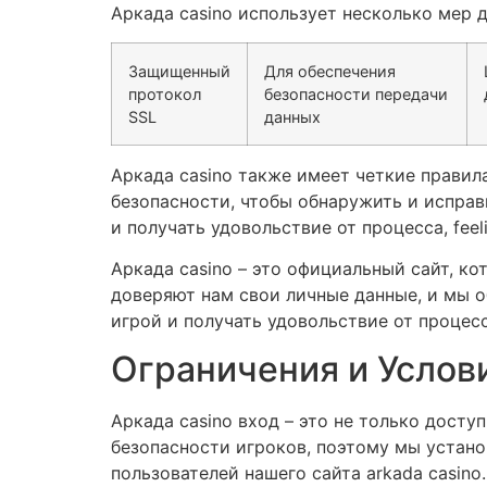
Аркада casino использует несколько мер 
Защищенный
Для обеспечения
протокол
безопасности передачи
SSL
данных
Аркада casino также имеет четкие правил
безопасности, чтобы обнаружить и исправи
и получать удовольствие от процесса, feeli
Аркада casino – это официальный сайт, к
доверяют нам свои личные данные, и мы об
игрой и получать удовольствие от процесса,
Ограничения и Услов
Аркада casino вход – это не только досту
безопасности игроков, поэтому мы устано
пользователей нашего сайта arkada casino.