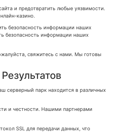
сайта и предотвратить любые уязвимости.
онлайн-казино.
чить безопасность информации наших
ть безопасность информации наших
ожалуйста, свяжитесь с нами. Мы готовы
 Результатов
аш серверный парк находится в различных
ости и честности. Нашими партнерами
токол SSL для передачи данных, что