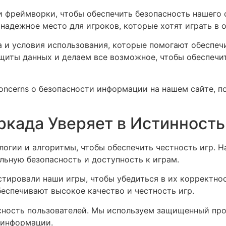
 фреймворки, чтобы обеспечить безопасность нашего 
и надежное место для игроков, которые хотят играть в 
а и условия использования, которые помогают обеспе
щиты данных и делаем все возможное, чтобы обеспечи
concerns о безопасности информации на нашем сайте, п
ркада Уверяет в Истинность
огии и алгоритмы, чтобы обеспечить честность игр. Н
льную безопасность и доступность к играм.
стировали наши игры, чтобы убедиться в их корректн
еспечивают высокое качество и честность игр.
сность пользователей. Мы используем защищенный про
 информации.