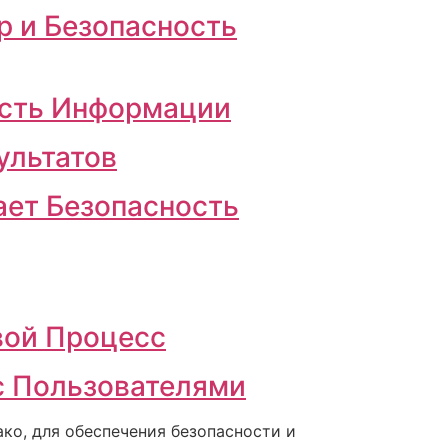
р и Безопасность
ость Информации
ультатов
ает Безопасность
вой Процесс
с Пользователями
ко, для обеспечения безопасности и