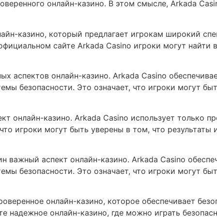
оверенного онлайн-казино. В этом смысле, Arkada Cas
лайн-казино, который предлагает игрокам широкий спек
а официальном сайте Arkada Casino игроки могут найти
ных аспектов онлайн-казино. Arkada Casino обеспечива
емы безопасности. Это означает, что игроки могут быт
ект онлайн-казино. Arkada Casino использует только 
 что игроки могут быть уверены в том, что результаты
ин важный аспект онлайн-казино. Arkada Casino обеспе
емы безопасности. Это означает, что игроки могут быт
проверенное онлайн-казино, которое обеспечивает безо
е надежное онлайн-казино, где можно играть безопасно