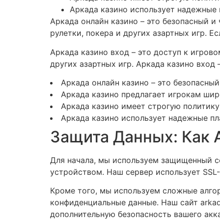
Аркада казино использует надежные
Аркада онлайн казино – это безопасный и
рулетки, покера и других азартных игр. Е
Аркада казино вход – это доступ к игров
других азартных игр. Аркада казино вход 
Аркада онлайн казино – это безопасный
Аркада казино предлагает игрокам широ
Аркада казино имеет строгую политику
Аркада казино использует надежные п
Защита Данных: Как 
Для начала, мы используем защищенный с
устройством. Наш сервер использует SSL
Кроме того, мы используем сложные алго
конфиденциальные данные. Наш сайт arkad
дополнительную безопасность вашего акка