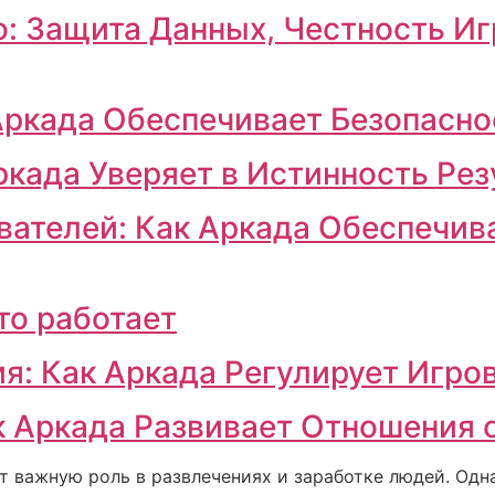
: Защита Данных, Честность Иг
Аркада Обеспечивает Безопасн
ркада Уверяет в Истинность Рез
вателей: Как Аркада Обеспечив
то работает
ия: Как Аркада Регулирует Игро
к Аркада Развивает Отношения 
 важную роль в развлечениях и заработке людей. Одна