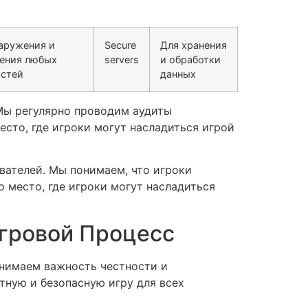
аружения и
Secure
Для хранения
ения любых
servers
и обработки
остей
данных
 Мы регулярно проводим аудиты
есто, где игроки могут насладиться игрой
вателей. Мы понимаем, что игроки
о место, где игроки могут насладиться
Игровой Процесс
понимаем важность честности и
тную и безопасную игру для всех