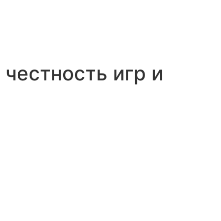
 честность игр и