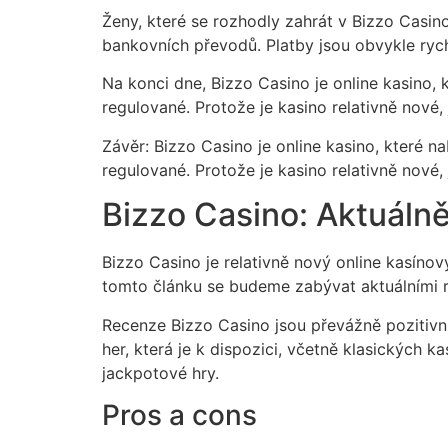
Ženy, které se rozhodly zahrát v Bizzo Casino
bankovních převodů. Platby jsou obvykle rych
Na konci dne, Bizzo Casino je online kasino, 
regulované. Protože je kasino relativně nové, 
Závěr: Bizzo Casino je online kasino, které n
regulované. Protože je kasino relativně nové, 
Bizzo Casino: Aktuáln
Bizzo Casino je relativně nový online kasínov
tomto článku se budeme zabývat aktuálními 
Recenze Bizzo Casino jsou převážně pozitivní.
her, která je k dispozici, včetně klasických ka
jackpotové hry.
Pros a cons