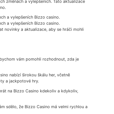
ších změnách a vylepšeních. Tato aktualizace
ino.
tech a vylepšeních Bizzo casino.
tech a vylepšeních Bizzo casino.
at novinky a aktualizace, aby se hráči mohli
. Abychom vám pomohli rozhodnout, zda je
ino nabízí širokou škálu her, včetně
oty a jackpotové hry.
rát na Bizzo Casino kdekoliv a kdykoliv,
ám sdělo, že Bizzo Casino má velmi rychlou a