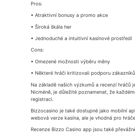
Pros:
• Atraktivní bonusy a promo akce
• Široká škála her
• Jednoduché a intuitivní kasínové prostředí
Cons:
• Omezené možnosti výběru měny
• Některé hráči kritizovali podporu zákazníků
Na základě našich výzkumů a recenzí hráčů je 
Nicméně, je důležité poznamenat, že každému h
registraci.
Bizzocasino je také dostupné jako mobilní apli
webová verze kasína, ale je vhodná pro hráče, 
Recenze Bizzo Casino app jsou také převážně po