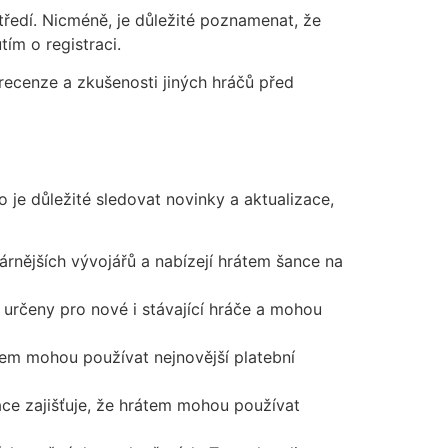
středí. Nicméně, je důležité poznamenat, že
tím o registraci.
 recenze a zkušenosti jiných hráčů před
to je důležité sledovat novinky a aktualizace,
árnějších vývojářů a nabízejí hrátem šance na
určeny pro nové i stávající hráče a mohou
átem mohou používat nejnovější platební
zace zajišťuje, že hrátem mohou používat