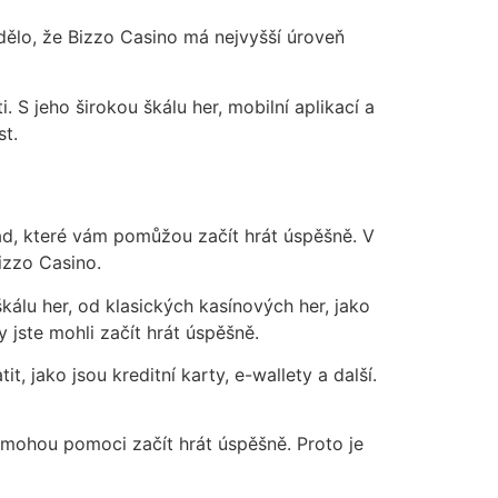
dělo, že Bizzo Casino má nejvyšší úroveň
. S jeho širokou škálu her, mobilní aplikací a
st.
 rad, které vám pomůžou začít hrát úspěšně. V
izzo Casino.
škálu her, od klasických kasínových her, jako
y jste mohli začít hrát úspěšně.
t, jako jsou kreditní karty, e-wallety a další.
m mohou pomoci začít hrát úspěšně. Proto je