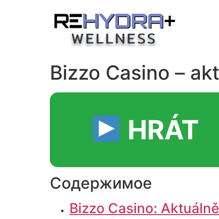
Skip
to
content
Bizzo Casino – ak
HRÁT
Содержимое
Bizzo Casino: Aktuálně