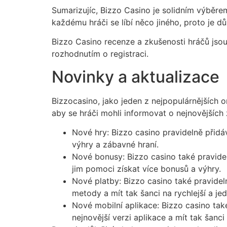
Sumarizujíc, Bizzo Casino je solidním výběrem
každému hráči se líbí něco jiného, proto je dů
Bizzo Casino recenze a zkušenosti hráčů jsou 
rozhodnutím o registraci.
Novinky a aktualizace
Bizzocasino, jako jeden z nejpopulárnějších on
aby se hráči mohli informovat o nejnovějších
Nové hry: Bizzo casino pravidelně přidá
výhry a zábavné hraní.
Nové bonusy: Bizzo casino také pravide
jim pomoci získat více bonusů a výhry.
Nové platby: Bizzo casino také pravideln
metody a mít tak šanci na rychlejší a je
Nové mobilní aplikace: Bizzo casino také
nejnovější verzi aplikace a mít tak šanci 