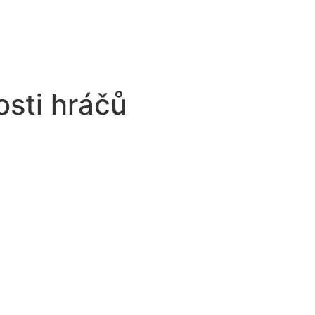
osti hráčů