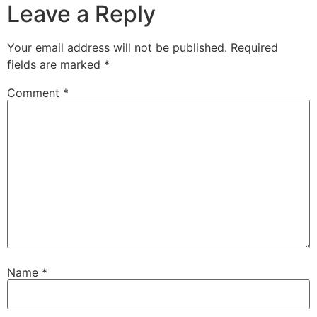
Leave a Reply
Your email address will not be published.
Required
fields are marked
*
Comment
*
Name
*