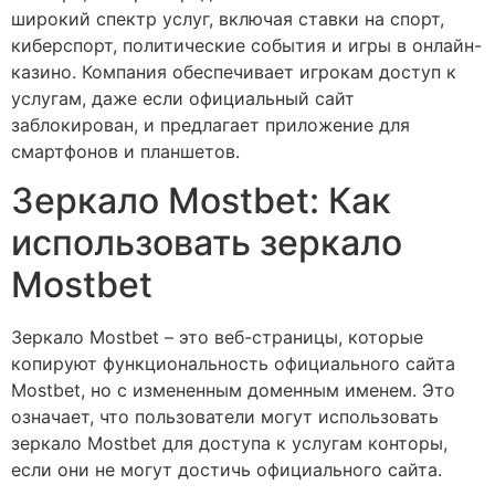
широкий спектр услуг, включая ставки на спорт,
киберспорт, политические события и игры в онлайн-
казино. Компания обеспечивает игрокам доступ к
услугам, даже если официальный сайт
заблокирован, и предлагает приложение для
смартфонов и планшетов.
Зеркало Mostbet: Как
использовать зеркало
Mostbet
Зеркало Mostbet – это веб-страницы, которые
копируют функциональность официального сайта
Mostbet, но с измененным доменным именем. Это
означает, что пользователи могут использовать
зеркало Mostbet для доступа к услугам конторы,
если они не могут достичь официального сайта.