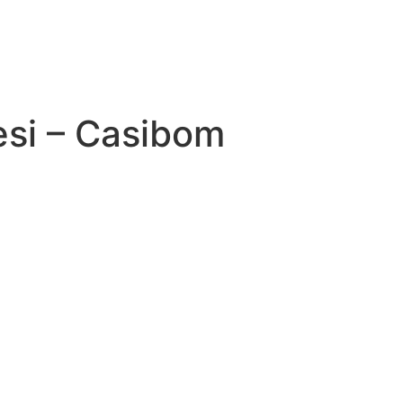
esi – Casibom