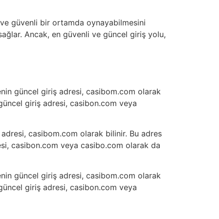
cel ve güvenli bir ortamda oynayabilmesini
 sağlar. Ancak, en güvenli ve güncel giriş yolu,
itenin güncel giriş adresi, casibom.com olarak
n güncel giriş adresi, casibon.com veya
ş adresi, casibom.com olarak bilinir. Bu adres
adresi, casibon.com veya casibo.com olarak da
itenin güncel giriş adresi, casibom.com olarak
n güncel giriş adresi, casibon.com veya