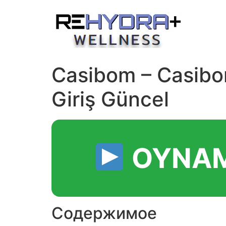
Skip
to
content
Casibom – Casibom
Giriş Güncel
OYNA
Содержимое