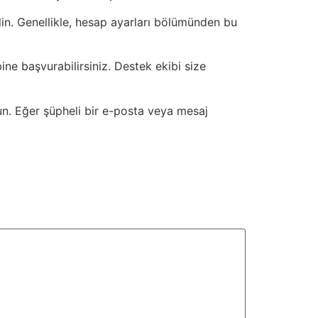
edin. Genellikle, hesap ayarları bölümünden bu
e başvurabilirsiniz. Destek ekibi size
yun. Eğer şüpheli bir e-posta veya mesaj