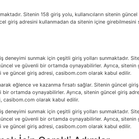
unmaktadır. Sitenin 158 giriş yolu, kullanıcıların sitenin gün
üncel giriş adresini kullanmadan da sitenin içine girebilmesini
iriş deneyimi sunmak için çeşitli giriş yolları sunmaktadır. S
n güncel ve güvenli bir ortamda oynayabilirler. Ayrıca, siteni
i ve güncel giriş adresi, casibom.com olarak kabul edilir.
unarak eğlence ve kazanma fırsatı sağlar. Sitenin güncel giri
li bir ortamda oynayabilirler. Ayrıca, sitenin güncel giriş 
si, casibom.com olarak kabul edilir.
iriş deneyimi sunmak için çeşitli giriş yolları sunmaktadır. S
n güncel ve güvenli bir ortamda oynayabilirler. Ayrıca, siteni
i ve güncel giriş adresi, casibom.com olarak kabul edilir.