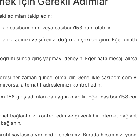
ek İçin Gerekli Adımlar
ki adımları takip edin:
ellikle casibom.com veya casibom158.com olabilir.
kullanıcı adınızı ve şifrenizi doğru bir şekilde girin. Eğer unu
 doğrultusunda giriş yapmayı deneyin. Eğer hata mesajı alırsa
 adresi her zaman güncel olmalıdır. Genellikle casibom.com
şmıyorsa, alternatif adreslerinizi kontrol edin.
om 158 giriş adımları da uygun olabilir. Eğer casibom158.com
ernet bağlantınızı kontrol edin ve güvenli bir internet bağla
 bağlanın.
rofil sayfasına yönlendirileceksiniz. Burada hesabınızı yönete