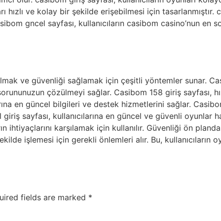
ı hızlı ve kolay bir şekilde erişebilmesi için tasarlanmıştır. 
 casibom gncel sayfası, kullanıcıların casibom casino’nun en s
lmak ve güvenliği sağlamak için çeşitli yöntemler sunar. Ca
orununuzun çözülmeyi sağlar. Casibom 158 giriş sayfası, hız
rına en güncel bilgileri ve destek hizmetlerini sağlar. Casibom
 giriş sayfası, kullanıcılarına en güncel ve güvenli oyunlar 
rın ihtiyaçlarını karşılamak için kullanılır. Güvenliği ön plan
 şekilde işlemesi için gerekli önlemleri alır. Bu, kullanıcıları
uired fields are marked
*