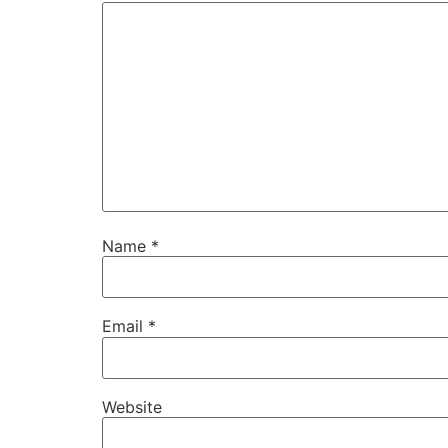
Name
*
Email
*
Website