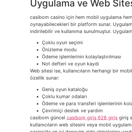
Uygulama ve Web Site
casibom casino için hem mobil uygulama hem de
oynayabilecekleri bir platform sunar. Uygulam
indirilebilir ve kullanıma sunulmuştur. Uygula
Çoklu oyun seçimi
Önizleme modu
Ödeme işlemlerinin kolaylaştırılması
Not defteri ve oyun kaydı
Web sitesi ise, kullanıcıların herhangi bir mob
özellik sunar:
Geniş oyun kataloğu
Çoklu kumar odaları
Ödeme ve para transferi işlemlerinin kola
Çevrimiçi destek ve yardım
casibom güncel
casibom giriş 628 giriş
giriş 
kullanıcıların web sitesini veya mobil uygulam
casino’da en iyi deneyim elde etmelerine yardım