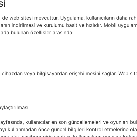
si
 web sitesi mevcuttur. Uygulama, kullanıcıların daha rahat 
anın indirilmesi ve kurulumu basit ve hızlıdır. Mobil uygul
mada bulunan özellikler arasında:
il cihazdan veya bilgisayardan erişebilmesini sağlar. Web sit
ylaştırılması
sayfasında, kullanıcılar en son güncellemeleri ve oyunları bula
ayı kullanmadan önce güncel bilgileri kontrol etmelerine olan
cı olur. casibom giriş sayfası, kullanıcıların oyunları kolay