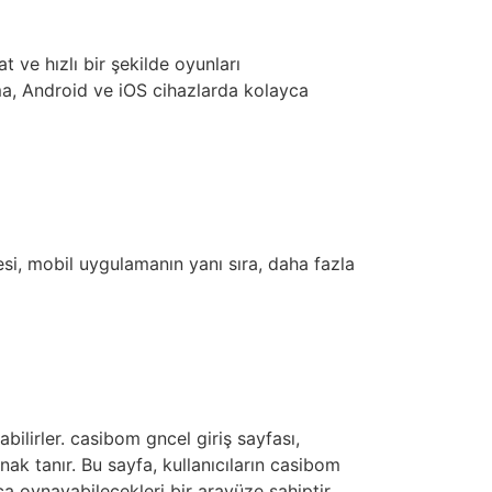
ve hızlı bir şekilde oyunları
ama, Android ve iOS cihazlarda kolayca
esi, mobil uygulamanın yanı sıra, daha fazla
bilirler. casibom gncel giriş sayfası,
ak tanır. Bu sayfa, kullanıcıların casibom
ca oynayabilecekleri bir arayüze sahiptir.