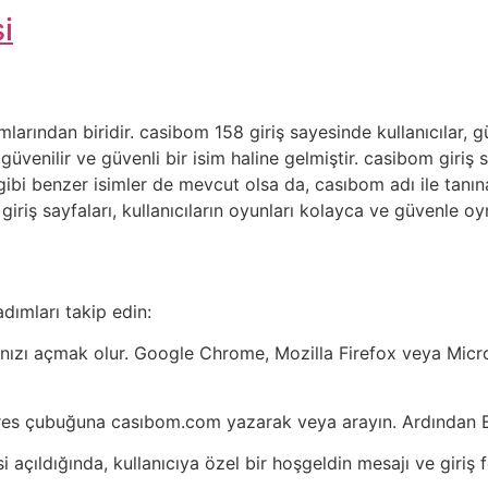
i
arından biridir. casibom 158 giriş sayesinde kullanıcılar, gü
venilir ve güvenli bir isim haline gelmiştir. casibom giriş sa
 gibi benzer isimler de mevcut olsa da, casıbom adı ile tanına
iriş sayfaları, kullanıcıların oyunları kolayca ve güvenle oy
dımları takip edin:
cınızı açmak olur. Google Chrome, Mozilla Firefox veya Micr
dres çubuğuna casıbom.com yazarak veya arayın. Ardından E
 açıldığında, kullanıcıya özel bir hoşgeldin mesajı ve giriş 