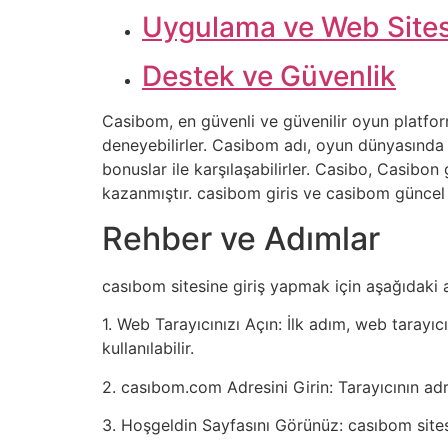
Uygulama ve Web Sites
Destek ve Güvenlik
Casibom, en güvenli ve güvenilir oyun platforml
deneyebilirler. Casibom adı, oyun dünyasında gü
bonuslar ile karşılaşabilirler. Casibo, Casibon
kazanmıştır. casibom giris ve casibom güncel g
Rehber ve Adımlar
casıbom sitesine giriş yapmak için aşağıdaki a
1. Web Tarayıcınızı Açın: İlk adım, web tarayı
kullanılabilir.
2. casıbom.com Adresini Girin: Tarayıcının a
3. Hoşgeldin Sayfasını Görünüz: casıbom sitesi