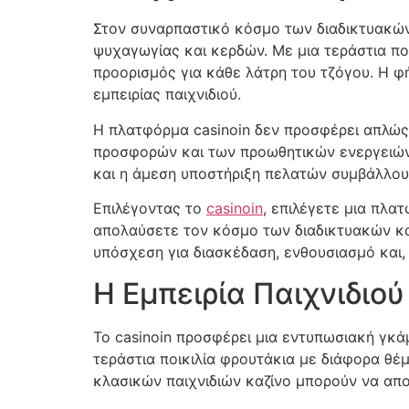
Στον συναρπαστικό κόσμο των διαδικτυακών
ψυχαγωγίας και κερδών. Με μια τεράστια ποικ
προορισμός για κάθε λάτρη του τζόγου. Η φή
εμπειρίας παιχνιδιού.
Η πλατφόρμα casinoin δεν προσφέρει απλώς 
προσφορών και των προωθητικών ενεργειών 
και η άμεση υποστήριξη πελατών συμβάλλουν
Επιλέγοντας το
casinoin
, επιλέγετε μια πλα
απολαύσετε τον κόσμο των διαδικτυακών καζί
υπόσχεση για διασκέδαση, ενθουσιασμό και, 
Η Εμπειρία Παιχνιδιού
Το casinoin προσφέρει μια εντυπωσιακή γκά
τεράστια ποικιλία φρουτάκια με διάφορα θέμ
κλασικών παιχνιδιών καζίνο μπορούν να απ