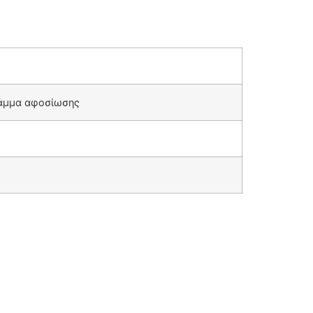
ράμμα αφοσίωσης