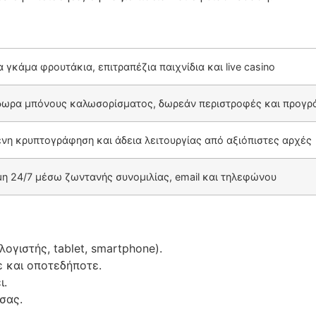
 γκάμα φρουτάκια, επιτραπέζια παιχνίδια και live casino
δωρα μπόνους καλωσορίσματος, δωρεάν περιστροφές και προγ
νη κρυπτογράφηση και άδεια λειτουργίας από αξιόπιστες αρχές
μη 24/7 μέσω ζωντανής συνομιλίας, email και τηλεφώνου
γιστής, tablet, smartphone).
 και οποτεδήποτε.
ι.
σας.