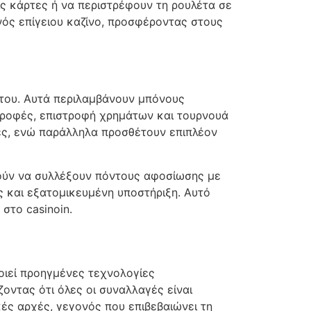
τις κάρτες ή να περιστρέφουν τη ρουλέτα σε
νός επίγειου καζίνο, προσφέροντας στους
 του. Αυτά περιλαμβάνουν μπόνους
τροφές, επιστροφή χρημάτων και τουρνουά
τες, ενώ παράλληλα προσθέτουν επιπλέον
ρούν να συλλέξουν πόντους αφοσίωσης με
 και εξατομικευμένη υποστήριξη. Αυτό
στο casinoin.
οιεί προηγμένες τεχνολογίες
οντας ότι όλες οι συναλλαγές είναι
ικές αρχές, γεγονός που επιβεβαιώνει τη