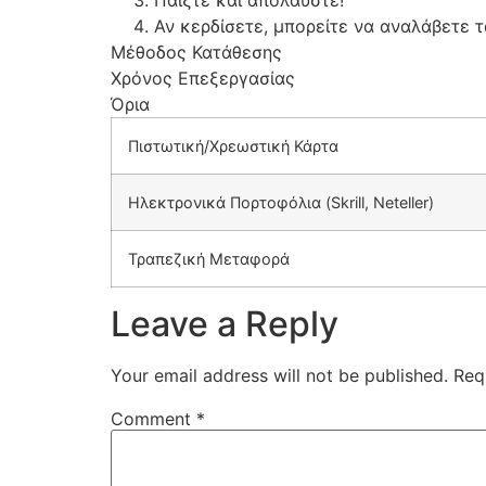
Παίξτε και απολαύστε!
Αν κερδίσετε, μπορείτε να αναλάβετε 
Μέθοδος Κατάθεσης
Χρόνος Επεξεργασίας
Όρια
Πιστωτική/Χρεωστική Κάρτα
Ηλεκτρονικά Πορτοφόλια (Skrill, Neteller)
Τραπεζική Μεταφορά
Leave a Reply
Your email address will not be published.
Req
Comment
*