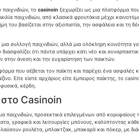
 παιχνιδιών, το
casinoin
ξεχωρίζει ως μια πλατφόρμα που
ιλία παιχνιδιών, από κλασικά φρουτάκια μέχρι καινοτόμα l
μη του βασίζεται στην αξιοπιστία, την ασφάλεια και τη δ
μια συλλογή παιχνιδιών, αλλά μια ολόκληρη κοινότητα γ
διασφαλίζει ότι πάντα υπάρχει κάτι νέο και συναρπαστικ
 στην άνεση και την ευχαρίστηση των παικτών.
τφόρμα που σέβεται τον παίκτη και παρέχει ένα ασφαλές κ
νο. Είτε είστε αρχάριος είτε έμπειρος παίκτης, το casino
φυσικά, κέρδη.
 στο Casinoin
μα παιχνιδιών, προσεκτικά επιλεγμένων από κορυφαίους 
ατα, γραφικά και λειτουργίες μπόνους, καλύπτοντας κάθε
ολαύσουν ρουλέτα, μπλακτζακ, μπακαρά και πόκερ, με δι