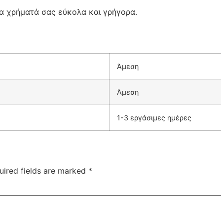
τα χρήματά σας εύκολα και γρήγορα.
Άμεση
Άμεση
1-3 εργάσιμες ημέρες
uired fields are marked
*