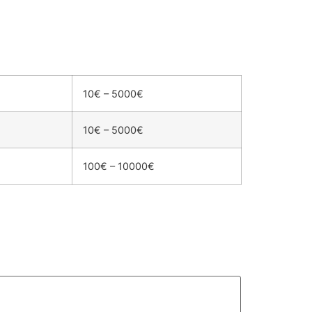
10€ – 5000€
10€ – 5000€
100€ – 10000€