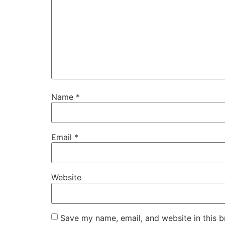
Name
*
Email
*
Website
Save my name, email, and website in this b