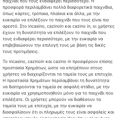
παιχνίδι που τους ενδιαφέρει περισσότερο. Η
προσφορά περιλαμβάνει πολλά διαφορετικά παιχνίδια,
όπως κάρτες, τρόπαια, πλαίσια και άλλα, με την
ευκαιρία να επιλέξουν το παιχνίδι που τους είναι πιο
αρεστό. Στο incasino, cazinoin και cazino in, οι χρήστες
έχουν τη δυνατότητα να επιλέξουν το παιχνίδι που
τους ενδιαφέρει περισσότερο, με την ευκαιρία να
επιβεβαιώσουν την επιλογή τους με βάση τις δικές
τους προτιμήσεις.
Το incasino, cazinoin και cazino in προσφέρουν επίσης
προστασία Χρημάτων, ώστε να επιτρέπουν στους
χρήστες να διαχειρίζονται τα ταμεία τους με επιτυχία.
Η προστασία Χρημάτων περιλαμβάνει τη δυνατότητα
να διατηρούνται τα ταμεία σε ασφαλή στάδιο, με την
ευκαιρία να χρησιμοποιηθούν μόνο για το παιχνίδι που
επιλέξατε. Οι χρήστες μπορούν να διαθέσουν τα
ταμεία τους με επιτυχία, με την ευκαιρία να
διασφαλίσουν ότι οι πληρωμές τους είναι ασφαλείς και