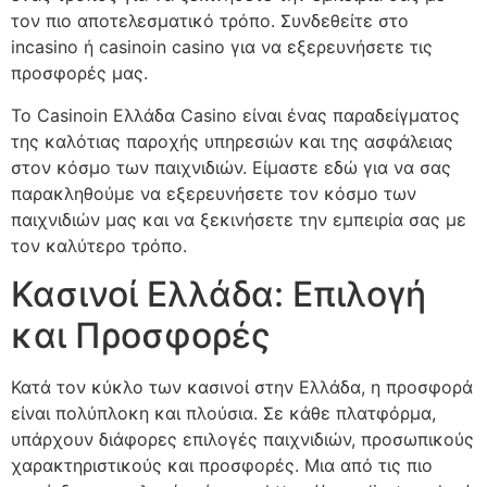
τον πιο αποτελεσματικό τρόπο. Συνδεθείτε στο
incasino ή casinoin casino για να εξερευνήσετε τις
προσφορές μας.
Το Casinoin Ελλάδα Casino είναι ένας παραδείγματος
της καλότιας παροχής υπηρεσιών και της ασφάλειας
στον κόσμο των παιχνιδιών. Είμαστε εδώ για να σας
παρακληθούμε να εξερευνήσετε τον κόσμο των
παιχνιδιών μας και να ξεκινήσετε την εμπειρία σας με
τον καλύτερο τρόπο.
Κασινοί Ελλάδα: Επιλογή
και Προσφορές
Κατά τον κύκλο των κασινοί στην Ελλάδα, η προσφορά
είναι πολύπλοκη και πλούσια. Σε κάθε πλατφόρμα,
υπάρχουν διάφορες επιλογές παιχνιδιών, προσωπικούς
χαρακτηριστικούς και προσφορές. Μια από τις πιο