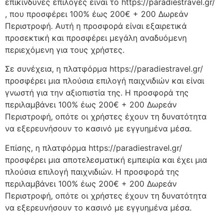
επικίνδυνες επιλογές είναι το https://paradiestravel.gr/
, που προσφέρει 100% έως 200€ + 200 Δωρεάν
Περιστροφή. Αυτή η προσφορά είναι εξαιρετικά
προσεκτική και προσφέρει μεγάλη αναδυόμενη
περιεχόμενη για τους χρήστες.
Σε συνέχεια, η πλατφόρμα https://paradiestravel.gr/
προσφέρει μια πλούσια επιλογή παιχνιδιών και είναι
γνωστή για την αξιοπιστία της. Η προσφορά της
περιλαμβάνει 100% έως 200€ + 200 Δωρεάν
Περιστροφή, οπότε οι χρήστες έχουν τη δυνατότητα
να εξερευνήσουν το κασινό με εγγυημένα μέσα.
Επίσης, η πλατφόρμα https://paradiestravel.gr/
προσφέρει μια αποτελεσματική εμπειρία και έχει μια
πλούσια επιλογή παιχνιδιών. Η προσφορά της
περιλαμβάνει 100% έως 200€ + 200 Δωρεάν
Περιστροφή, οπότε οι χρήστες έχουν τη δυνατότητα
να εξερευνήσουν το κασινό με εγγυημένα μέσα.