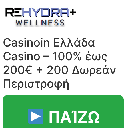
Skip
to
content
Casinoin Ελλάδα
Casino – 100% έως
200€ + 200 Δωρεάν
Περιστροφή
ΠΑΊΖΩ