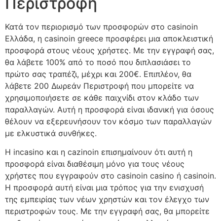
Περιστροφή
Κατά τον περιορισμό των προσφορών στο casinoin
Ελλάδα, η casinoin greece προσφέρει μια αποκλειστική
προσφορά στους νέους χρήστες. Με την εγγραφή σας,
θα λάβετε 100% από το ποσό που διπλασιάσει το
πρώτο σας τραπέζι, μέχρι και 200€. Επιπλέον, θα
λάβετε 200 Δωρεάν Περιστροφή που μπορείτε να
χρησιμοποιήσετε σε κάθε παιχνίδι στον κλάδο των
παραλλαγών. Αυτή η προσφορά είναι ιδανική για όσους
θέλουν να εξερευνήσουν τον κόσμο των παραλλαγών
με ελκυστικά συνθήκες.
Η incasino και η cazinoin επισημαίνουν ότι αυτή η
προσφορά είναι διαθέσιμη μόνο για τους νέους
χρήστες που εγγραφούν στο casinoin casino ή casinoin.
Η προσφορά αυτή είναι μια τρόπος για την ενισχυσή
της εμπειρίας των νέων χρηστών και τον έλεγχο των
περιστροφών τους. Με την εγγραφή σας, θα μπορείτε