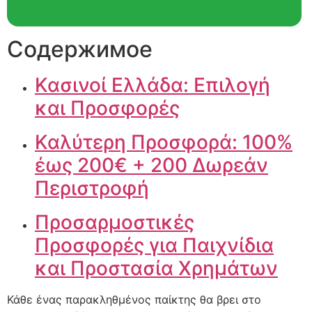
Содержимое
Κασινοί Ελλάδα: Επιλογή
και Προσφορές
Καλύτερη Προσφορά: 100%
έως 200€ + 200 Δωρεάν
Περιστροφή
Προσαρμοστικές
Προσφορές για Παιχνίδια
και Προστασία Χρημάτων
Κάθε ένας παρακληθμένος παίκτης θα βρει στο