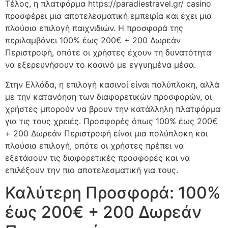
Τέλος, η πλατφόρμα https://paradiestravel.gr/ casino
προσφέρει μια αποτελεσματική εμπειρία και έχει μια
πλούσια επιλογή παιχνιδιών. Η προσφορά της
περιλαμβάνει 100% έως 200€ + 200 Δωρεάν
Περιστροφή, οπότε οι χρήστες έχουν τη δυνατότητα
να εξερευνήσουν το κασινό με εγγυημένα μέσα.
Στην Ελλάδα, η επιλογή κασινοί είναι πολύπλοκη, αλλά
με την κατανόηση των διαφορετικών προσφορών, οι
χρήστες μπορούν να βρουν την κατάλληλη πλατφόρμα
για τις τους χρειές. Προσφορές όπως 100% έως 200€
+ 200 Δωρεάν Περιστροφή είναι μια πολύπλοκη και
πλούσια επιλογή, οπότε οι χρήστες πρέπει να
εξετάσουν τις διαφορετικές προσφορές και να
επιλέξουν την πιο αποτελεσματική για τους.
Καλύτερη Προσφορά: 100%
έως 200€ + 200 Δωρεάν