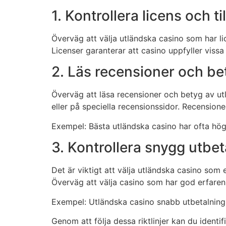
1. Kontrollera licens och ti
Överväg att välja utländska casino som har li
Licenser garanterar att casino uppfyller viss
2. Läs recensioner och be
Överväg att läsa recensioner och betyg av ut
eller på speciella recensionssidor. Recension
Exempel: Bästa utländska casino har ofta hög
3. Kontrollera snygg utbet
Det är viktigt att välja utländska casino som 
Överväg att välja casino som har god erfarenh
Exempel: Utländska casino snabb utbetalning är
Genom att följa dessa riktlinjer kan du identi