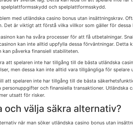
, spelplattformsskydd och spelplattformsskydd.
oblem med utländska casino bonus utan insättningskrav. Of
dem. Det är viktigt att förstå vilka villkor som gäller för des
casinon kan ha svåra processer för att få utbetalningar. Sna
sinon kan inte alltid uppfylla dessa förväntningar. Detta ka
 kan påverka finansiell stabiliteten.
a att spelaren inte har tillgång till de bästa utländska ca
er, men dessa kan inte alltid vara tillgängliga för spelare 
ll att spelaren inte har tillgång till de bästa säkerhetsfunkt
 personuppgifter och finansiella transaktioner. Utländska ca
mer utsatt för risker.
 och välja säkra alternativ?
 alternativ när man söker utländska casino bonus utan insätt