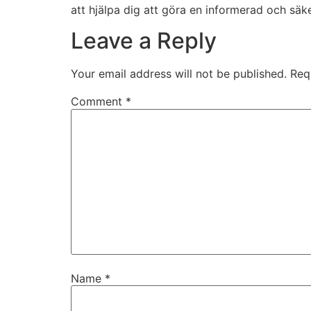
att hjälpa dig att göra en informerad och säke
Leave a Reply
Your email address will not be published.
Req
Comment
*
Name
*