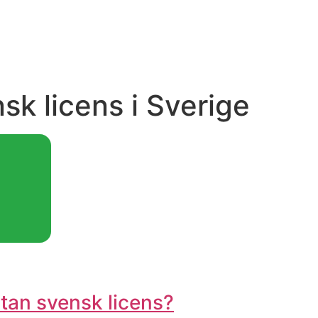
sk licens i Sverige
tan svensk licens?