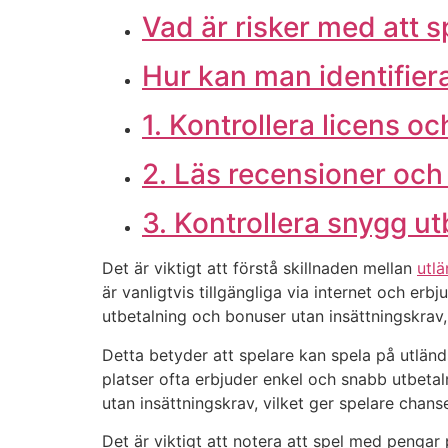
Vad är risker med att 
Hur kan man identifiera
1. Kontrollera licens oc
2. Läs recensioner och
3. Kontrollera snygg ut
Det är viktigt att förstå skillnaden mellan
utl
är vanligtvis tillgängliga via internet och e
utbetalning och bonuser utan insättningskrav,
Detta betyder att spelare kan spela på utländ
platser ofta erbjuder enkel och snabb utbetal
utan insättningskrav, vilket ger spelare chan
Det är viktigt att notera att spel med pengar 