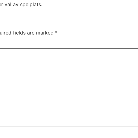
r val av spelplats.
uired fields are marked
*