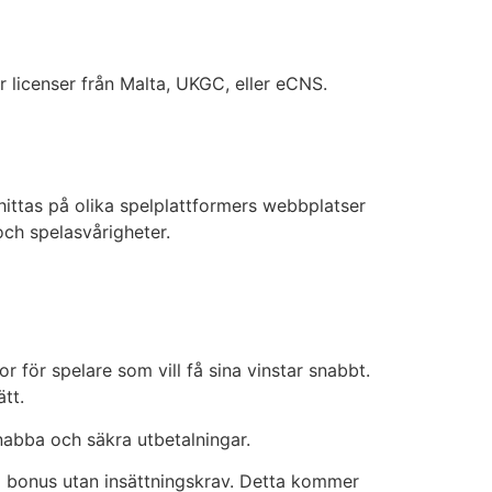
r licenser från Malta, UKGC, eller eCNS.
hittas på olika spelplattformers webbplatser
och spelasvårigheter.
r för spelare som vill få sina vinstar snabbt.
tt.
snabba och säkra utbetalningar.
ino bonus utan insättningskrav. Detta kommer