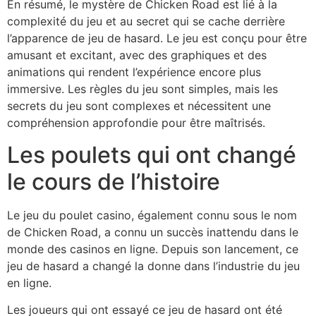
En résumé, le mystère de Chicken Road est lié à la
complexité du jeu et au secret qui se cache derrière
l’apparence de jeu de hasard. Le jeu est conçu pour être
amusant et excitant, avec des graphiques et des
animations qui rendent l’expérience encore plus
immersive. Les règles du jeu sont simples, mais les
secrets du jeu sont complexes et nécessitent une
compréhension approfondie pour être maîtrisés.
Les poulets qui ont changé
le cours de l’histoire
Le jeu du poulet casino, également connu sous le nom
de Chicken Road, a connu un succès inattendu dans le
monde des casinos en ligne. Depuis son lancement, ce
jeu de hasard a changé la donne dans l’industrie du jeu
en ligne.
Les joueurs qui ont essayé ce jeu de hasard ont été