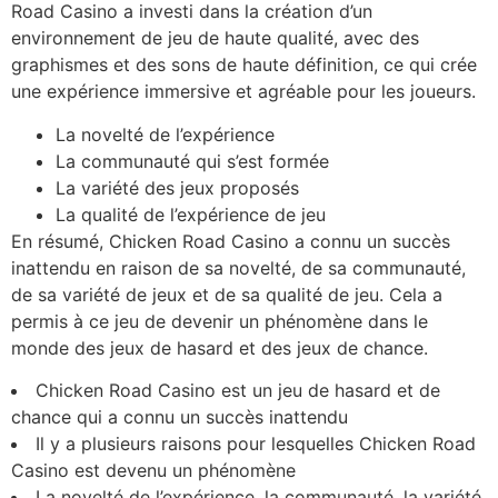
Road Casino a investi dans la création d’un
environnement de jeu de haute qualité, avec des
graphismes et des sons de haute définition, ce qui crée
une expérience immersive et agréable pour les joueurs.
La novelté de l’expérience
La communauté qui s’est formée
La variété des jeux proposés
La qualité de l’expérience de jeu
En résumé, Chicken Road Casino a connu un succès
inattendu en raison de sa novelté, de sa communauté,
de sa variété de jeux et de sa qualité de jeu. Cela a
permis à ce jeu de devenir un phénomène dans le
monde des jeux de hasard et des jeux de chance.
Chicken Road Casino est un jeu de hasard et de
chance qui a connu un succès inattendu
Il y a plusieurs raisons pour lesquelles Chicken Road
Casino est devenu un phénomène
La novelté de l’expérience, la communauté, la variété