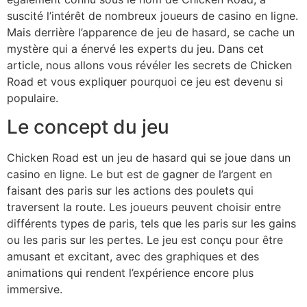
suscité l’intérêt de nombreux joueurs de casino en ligne.
Mais derrière l’apparence de jeu de hasard, se cache un
mystère qui a énervé les experts du jeu. Dans cet
article, nous allons vous révéler les secrets de Chicken
Road et vous expliquer pourquoi ce jeu est devenu si
populaire.
Le concept du jeu
Chicken Road est un jeu de hasard qui se joue dans un
casino en ligne. Le but est de gagner de l’argent en
faisant des paris sur les actions des poulets qui
traversent la route. Les joueurs peuvent choisir entre
différents types de paris, tels que les paris sur les gains
ou les paris sur les pertes. Le jeu est conçu pour être
amusant et excitant, avec des graphiques et des
animations qui rendent l’expérience encore plus
immersive.