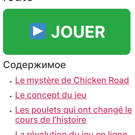
JOUER
Содержимое
Le mystère de Chicken Road
Le concept du jeu
Les poulets qui ont changé le
cours de l’histoire
La révolution du jeu en ligne