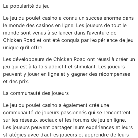
La popularité du jeu
Le jeu du poulet casino a connu un succès énorme dans
le monde des casinos en ligne. Les joueurs de tout le
monde sont venus à se lancer dans l’aventure de
Chicken Road et ont été conquis par l’expérience de jeu
unique qu’il offre.
Les développeurs de Chicken Road ont réussi à créer un
jeu qui est à la fois addictif et stimulant. Les joueurs
peuvent y jouer en ligne et y gagner des récompenses
et des prix.
La communauté des joueurs
Le jeu du poulet casino a également créé une
communauté de joueurs passionnés qui se rencontrent
sur les réseaux sociaux et les forums de jeu en ligne.
Les joueurs peuvent partager leurs expériences et leurs
stratégies avec d’autres joueurs et apprendre de leurs