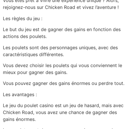
Vous êtes prêt à vivre une expérience unique ? Alors,
rejoignez-nous sur Chicken Road et vivez l’aventure !
Les règles du jeu :
Le but du jeu est de gagner des gains en fonction des
actions des poulets.
Les poulets sont des personnages uniques, avec des
caractéristiques différentes.
Vous devez choisir les poulets qui vous conviennent le
mieux pour gagner des gains.
Vous pouvez gagner des gains énormes ou perdre tout.
Les avantages :
Le jeu du poulet casino est un jeu de hasard, mais avec
Chicken Road, vous avez une chance de gagner des
gains énormes.