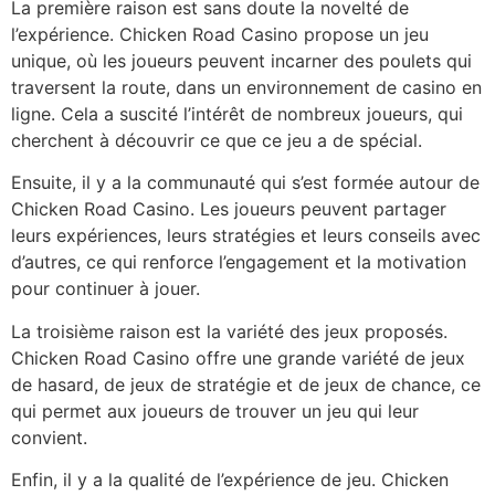
La première raison est sans doute la novelté de
l’expérience. Chicken Road Casino propose un jeu
unique, où les joueurs peuvent incarner des poulets qui
traversent la route, dans un environnement de casino en
ligne. Cela a suscité l’intérêt de nombreux joueurs, qui
cherchent à découvrir ce que ce jeu a de spécial.
Ensuite, il y a la communauté qui s’est formée autour de
Chicken Road Casino. Les joueurs peuvent partager
leurs expériences, leurs stratégies et leurs conseils avec
d’autres, ce qui renforce l’engagement et la motivation
pour continuer à jouer.
La troisième raison est la variété des jeux proposés.
Chicken Road Casino offre une grande variété de jeux
de hasard, de jeux de stratégie et de jeux de chance, ce
qui permet aux joueurs de trouver un jeu qui leur
convient.
Enfin, il y a la qualité de l’expérience de jeu. Chicken