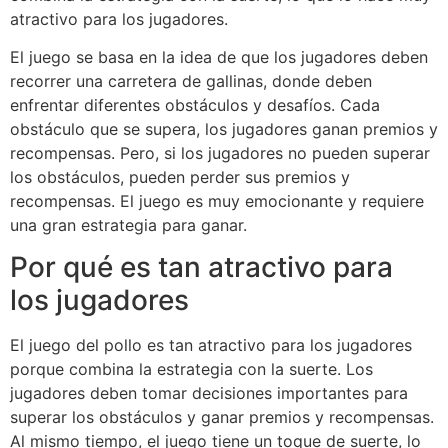
atractivo para los jugadores.
El juego se basa en la idea de que los jugadores deben
recorrer una carretera de gallinas, donde deben
enfrentar diferentes obstáculos y desafíos. Cada
obstáculo que se supera, los jugadores ganan premios y
recompensas. Pero, si los jugadores no pueden superar
los obstáculos, pueden perder sus premios y
recompensas. El juego es muy emocionante y requiere
una gran estrategia para ganar.
Por qué es tan atractivo para
los jugadores
El juego del pollo es tan atractivo para los jugadores
porque combina la estrategia con la suerte. Los
jugadores deben tomar decisiones importantes para
superar los obstáculos y ganar premios y recompensas.
Al mismo tiempo, el juego tiene un toque de suerte, lo