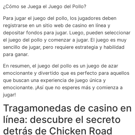
¿Cómo se Juega el Juego del Pollo?
Para jugar el juego del pollo, los jugadores deben
registrarse en un sitio web de casino en línea y
depositar fondos para jugar. Luego, pueden seleccionar
el juego del pollo y comenzar a jugar. El juego es muy
sencillo de jugar, pero requiere estrategia y habilidad
para ganar.
En resumen, el juego del pollo es un juego de azar
emocionante y divertido que es perfecto para aquellos
que buscan una experiencia de juego única y
emocionante. ¡Así que no esperes más y comienza a
jugar!
Tragamonedas de casino en
línea: descubre el secreto
detrás de Chicken Road