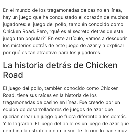
En el mundo de los tragamonedas de casino en línea,
hay un juego que ha conquistado el corazón de muchos
jugadores: el juego del pollo, también conocido como
Chicken Road. Pero, “qué es el secreto detrás de este
juego tan popular?” En este artículo, vamos a descubrir
los misterios detrás de este juego de azar y a explicar
por qué es tan atractivo para los jugadores.
La historia detrás de Chicken
Road
El juego del pollo, también conocido como Chicken
Road, tiene sus raíces en la historia de los
tragamonedas de casino en línea. Fue creado por un
equipo de desarrolladores de juegos de azar que
querían crear un juego que fuera diferente a los demás.
Y lo lograron. El juego del pollo es un juego de azar que
combina la estrategia con la suerte, lo que lo hace muy