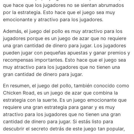
que hace que los jugadores no se sientan abrumados
por la estrategia. Esto hace que el juego sea muy
emocionante y atractivo para los jugadores.
Además, el juego del pollo es muy atractivo para los
jugadores porque es un juego de azar que no requiere
una gran cantidad de dinero para jugar. Los jugadores
pueden jugar con pequeñas apuestas y ganar premios y
recompensas importantes. Esto hace que el juego sea
muy atractivo para los jugadores que no tienen una
gran cantidad de dinero para jugar.
En resumen, el juego del pollo, también conocido como
Chicken Road, es un juego de azar que combina la
estrategia con la suerte. Es un juego emocionante que
requiere una gran estrategia para ganar y es muy
atractivo para los jugadores que no tienen una gran
cantidad de dinero para jugar. Si estás listo para
descubrir el secreto detrás de este juego tan popular,