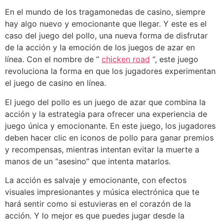
En el mundo de los tragamonedas de casino, siempre
hay algo nuevo y emocionante que llegar. Y este es el
caso del juego del pollo, una nueva forma de disfrutar
de la acción y la emoción de los juegos de azar en
línea. Con el nombre de ”
chicken road
“, este juego
revoluciona la forma en que los jugadores experimentan
el juego de casino en línea.
El juego del pollo es un juego de azar que combina la
acción y la estrategia para ofrecer una experiencia de
juego única y emocionante. En este juego, los jugadores
deben hacer clic en iconos de pollo para ganar premios
y recompensas, mientras intentan evitar la muerte a
manos de un “asesino” que intenta matarlos.
La acción es salvaje y emocionante, con efectos
visuales impresionantes y música electrónica que te
hará sentir como si estuvieras en el corazón de la
acción. Y lo mejor es que puedes jugar desde la