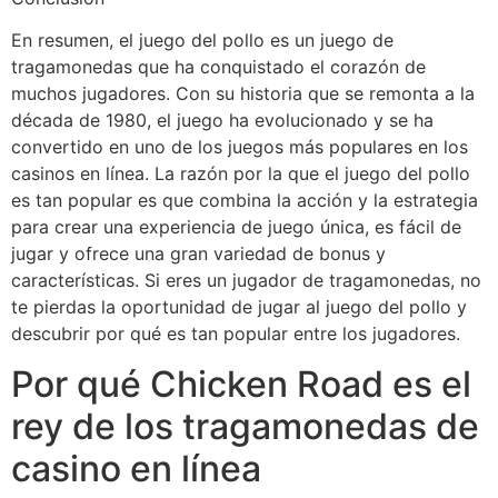
En resumen, el juego del pollo es un juego de
tragamonedas que ha conquistado el corazón de
muchos jugadores. Con su historia que se remonta a la
década de 1980, el juego ha evolucionado y se ha
convertido en uno de los juegos más populares en los
casinos en línea. La razón por la que el juego del pollo
es tan popular es que combina la acción y la estrategia
para crear una experiencia de juego única, es fácil de
jugar y ofrece una gran variedad de bonus y
características. Si eres un jugador de tragamonedas, no
te pierdas la oportunidad de jugar al juego del pollo y
descubrir por qué es tan popular entre los jugadores.
Por qué Chicken Road es el
rey de los tragamonedas de
casino en línea