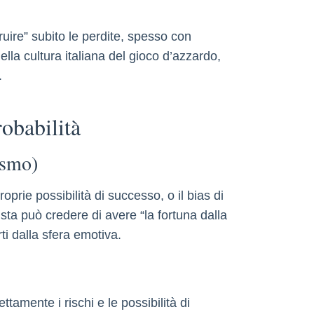
uire” subito le perdite, spesso con
la cultura italiana del gioco d’azzardo,
.
obabilità
ismo)
oprie possibilità di successo, o il bias di
ta può credere di avere “la fortuna dalla
i dalla sfera emotiva.
ttamente i rischi e le possibilità di