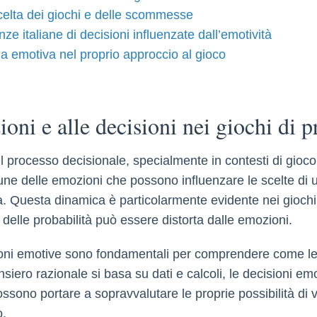
scelta dei giochi e delle scommesse
nze italiane di decisioni influenzate dall’emotività
 emotiva nel proprio approccio al gioco
oni e alle decisioni nei giochi di p
processo decisionale, specialmente in contesti di gioco ba
lcune delle emozioni che possono influenzare le scelte d
à. Questa dinamica è particolarmente evidente nei giochi 
elle probabilità può essere distorta dalle emozioni.
isioni emotive sono fondamentali per comprendere come l
nsiero razionale si basa su dati e calcoli, le decisioni 
sono portare a sopravvalutare le proprie possibilità di vin
o.