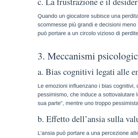
c. La frustrazione e il desider
Quando un giocatore subisce una perdita, 
scommesse più grandi e decisioni meno rag
può portare a un circolo vizioso di perdit
3. Meccanismi psicologici
a. Bias cognitivi legati alle
Le emozioni influenzano i bias cognitivi, 
pessimismo, che induce a sottovalutare l
sua parte”, mentre uno troppo pessimista
b. Effetto dell’ansia sulla va
L’ansia può portare a una percezione altera