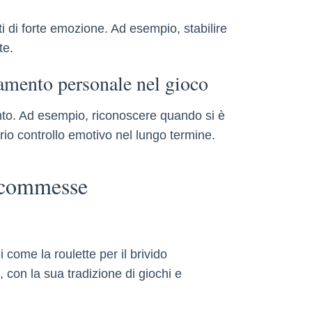
ti di forte emozione. Ad esempio, stabilire
te.
amento personale nel gioco
nto. Ad esempio, riconoscere quando si è
rio controllo emotivo nel lungo termine.
 scommesse
come la roulette per il brivido
a, con la sua tradizione di giochi e