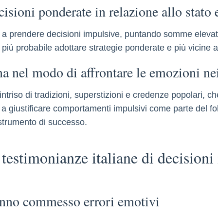
cisioni ponderate in relazione allo stato
no a prendere decisioni impulsive, puntando somme elevat
è più probabile adottare strategie ponderate e più vicine al
iana nel modo di affrontare le emozioni ne
o intriso di tradizioni, superstizioni e credenze popolari, c
 a giustificare comportamenti impulsivi come parte del fo
strumento di successo.
e testimonianze italiane di decisioni
hanno commesso errori emotivi