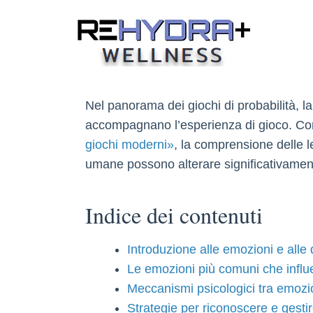
Skip
to
content
Nel panorama dei giochi di probabilità, l
accompagnano l’esperienza di gioco. Com
giochi moderni»
, la comprensione delle l
umane possono alterare significativament
Indice dei contenuti
Introduzione alle emozioni e alle d
Le emozioni più comuni che influe
Meccanismi psicologici tra emozio
Strategie per riconoscere e gestir