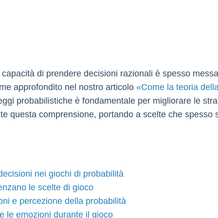
a capacità di prendere decisioni razionali è spesso mess
e approfondito nel nostro articolo
«Come la teoria della 
eggi probabilistiche è fondamentale per migliorare le stra
e questa comprensione, portando a scelte che spesso si d
ecisioni nei giochi di probabilità
nzano le scelte di gioco
ni e percezione della probabilità
e le emozioni durante il gioco