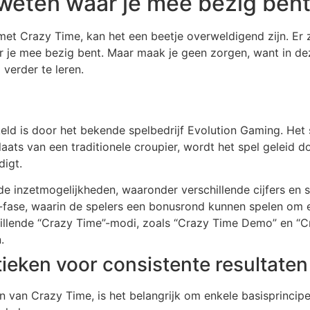
 weten waar je mee bezig ben
met Crazy Time, kan het een beetje overweldigend zijn. Er 
ar je mee bezig bent. Maar maak je geen zorgen, want in de
verder te leren.
keld is door het bekende spelbedrijf Evolution Gaming. Het 
aats van een traditionele croupier, wordt het spel geleid d
igt.
nde inzetmogelijkheden, waaronder verschillende cijfers en 
-fase, waarin de spelers een bonusrond kunnen spelen om e
illende “Crazy Time”-modi, zoals “Crazy Time Demo” en “Cr
.
tieken voor consistente resultaten
van Crazy Time, is het belangrijk om enkele basisprincipes t