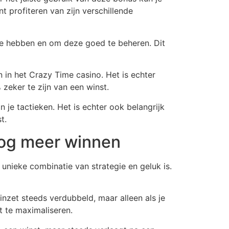
t profiteren van zijn verschillende
l te hebben en om deze goed te beheren. Dit
n in het Crazy Time casino. Het is echter
 zeker te zijn van een winst.
 je tactieken. Het is echter ook belangrijk
t.
nog meer winnen
 unieke combinatie van strategie en geluk is.
 inzet steeds verdubbeld, maar alleen als je
st te maximaliseren.