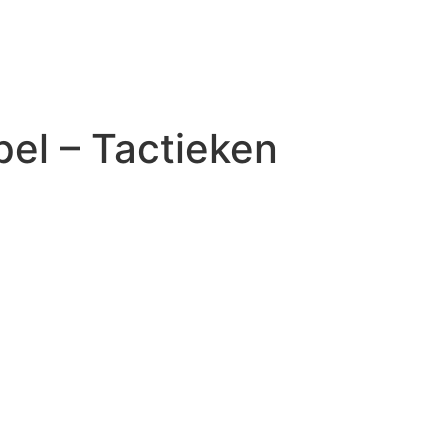
pel – Tactieken