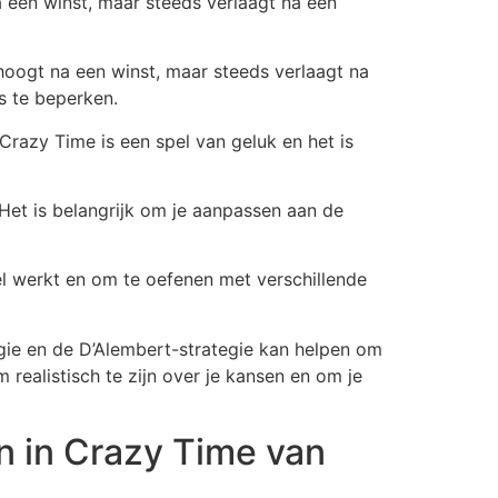
na een winst, maar steeds verlaagt na een
rhoogt na een winst, maar steeds verlaagt na
es te beperken.
Crazy Time is een spel van geluk en het is
 Het is belangrijk om je aanpassen aan de
l werkt en om te oefenen met verschillende
egie en de D’Alembert-strategie kan helpen om
 realistisch te zijn over je kansen en om je
n in Crazy Time van