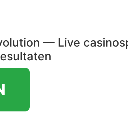
olution — Live casinos
resultaten
N