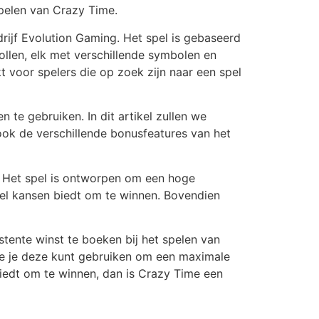
spelen van Crazy Time.
rijf Evolution Gaming. Het spel is gebaseerd
ollen, elk met verschillende symbolen en
 voor spelers die op zoek zijn naar een spel
 te gebruiken. In dit artikel zullen we
ook de verschillende bonusfeatures van het
. Het spel is ontworpen om een hoge
veel kansen biedt om te winnen. Bovendien
stente winst te boeken bij het spelen van
oe je deze kunt gebruiken om een maximale
biedt om te winnen, dan is Crazy Time een