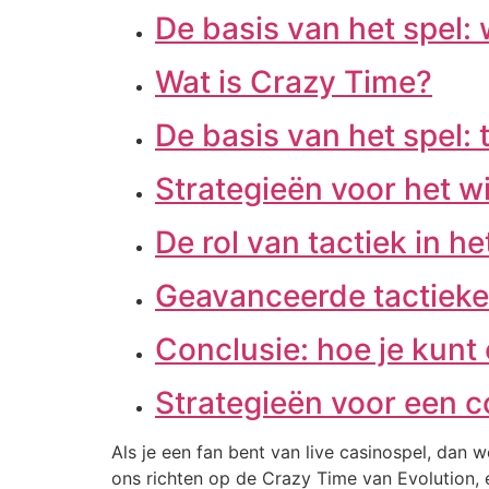
De basis van het spel:
Wat is Crazy Time?
De basis van het spel: 
Strategieën voor het w
De rol van tactiek in he
Geavanceerde tactieken
Conclusie: hoe je kunt
Strategieën voor een c
Als je een fan bent van live casinospel, dan w
ons richten op de Crazy Time van Evolution, e