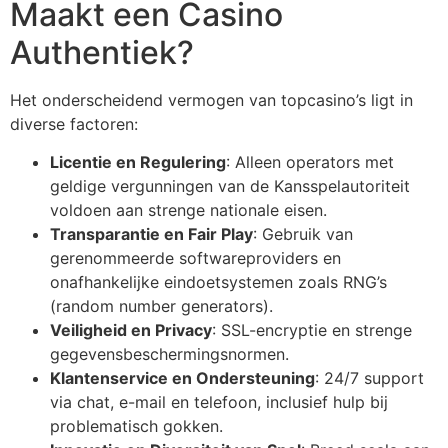
Maakt een Casino
Authentiek?
Het onderscheidend vermogen van topcasino’s ligt in
diverse factoren:
Licentie en Regulering
: Alleen operators met
geldige vergunningen van de Kansspelautoriteit
voldoen aan strenge nationale eisen.
Transparantie en Fair Play
: Gebruik van
gerenommeerde softwareproviders en
onafhankelijke eindoetsystemen zoals RNG’s
(random number generators).
Veiligheid en Privacy
: SSL-encryptie en strenge
gegevensbeschermingsnormen.
Klantenservice en Ondersteuning
: 24/7 support
via chat, e-mail en telefoon, inclusief hulp bij
problematisch gokken.