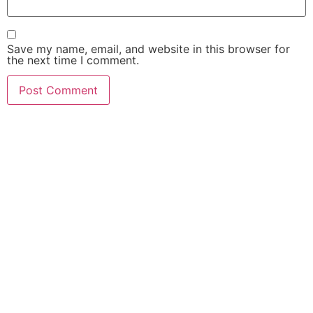
Save my name, email, and website in this browser for
the next time I comment.