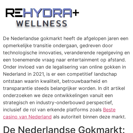
Skip
to
content
De Nederlandse gokmarkt heeft de afgelopen jaren een
opmerkelijke transitie ondergaan, gedreven door
technologische innovaties, veranderende regelgeving en
een toenemende vraag naar entertainment op afstand.
Onder invloed van de legalisering van online gokken in
Nederland in 2021, is er een competitief landschap
ontstaan waarin kwaliteit, betrouwbaarheid en
transparantie steeds belangrijker worden. In dit artikel
onderzoeken we deze ontwikkelingen vanuit een
strategisch en industry-onderbouwd perspectief,
inclusief de rol van erkende platforms zoals
Beste
casino van Nederland
als autoriteit binnen deze markt.
De Nederlandse Gokmarkt: