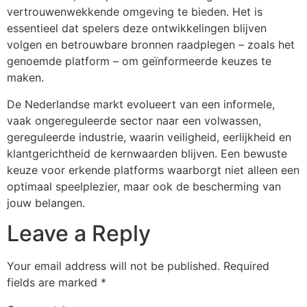
vertrouwenwekkende omgeving te bieden. Het is
essentieel dat spelers deze ontwikkelingen blijven
volgen en betrouwbare bronnen raadplegen – zoals het
genoemde platform – om geïnformeerde keuzes te
maken.
De Nederlandse markt evolueert van een informele,
vaak ongereguleerde sector naar een volwassen,
gereguleerde industrie, waarin veiligheid, eerlijkheid en
klantgerichtheid de kernwaarden blijven. Een bewuste
keuze voor erkende platforms waarborgt niet alleen een
optimaal speelplezier, maar ook de bescherming van
jouw belangen.
Leave a Reply
Your email address will not be published.
Required
fields are marked
*