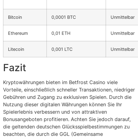
Bitcoin
0,0001 BTC
Unmittelbar
Ethereum
0,01 ETH
Unmittelbar
Litecoin
0,001 LTC
Unmittelbar
Fazit
Kryptowährungen bieten im Betfrost Casino viele
Vorteile, einschließlich schneller Transaktionen, niedriger
Gebühren und Zugang zu exklusiven Spielen. Durch die
Nutzung dieser digitalen Währungen können Sie Ihr
Spielerlebnis verbessern und von attraktiven
Bonusangeboten profitieren. Achten Sie jedoch darauf,
die geltenden deutschen Glücksspielbestimmungen zu
beachten, die durch die GGL (Gemeinsame