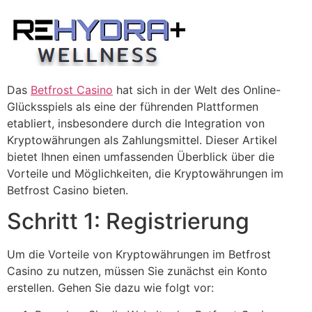
Skip
to
content
Das
Betfrost Casino
hat sich in der Welt des Online-
Glücksspiels als eine der führenden Plattformen
etabliert, insbesondere durch die Integration von
Kryptowährungen als Zahlungsmittel. Dieser Artikel
bietet Ihnen einen umfassenden Überblick über die
Vorteile und Möglichkeiten, die Kryptowährungen im
Betfrost Casino bieten.
Schritt 1: Registrierung
Um die Vorteile von Kryptowährungen im Betfrost
Casino zu nutzen, müssen Sie zunächst ein Konto
erstellen. Gehen Sie dazu wie folgt vor: